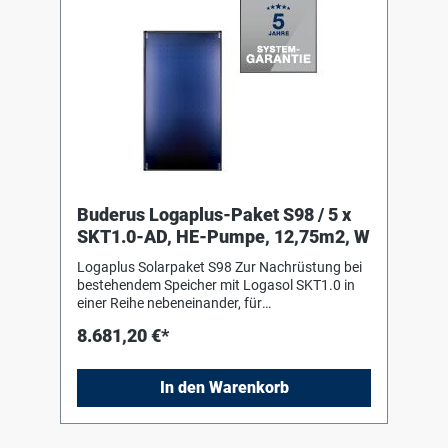
Anschlusszubehör 1 Solarfluid L, 10 Liter 2
Solarfluid L, 20 Liter
Buderus Logaplus-Paket S98 / 5 x
SKT1.0-AD, HE-Pumpe, 12,75m2, W
Logaplus Solarpaket S98 Zur Nachrüstung bei
bestehendem Speicher mit Logasol SKT1.0 in
einer Reihe nebeneinander, für
Aufdachmontage auf Pfannen-/Ziegeldach,
8.681,20 €*
bestehend aus: 5 Logasol SKT1.0-s mit einem
hochselektiv beschichteten
Vollflächenabsorber aus Aluminium, mit
In den Warenkorb
Doppelmäanderverrohrung
ultraschallverschweisst, ohne sichtbare
Schweißnähte. Fiberglaswanne aus einem
Guss als Kollektorgehäuse 1 Grund-Set