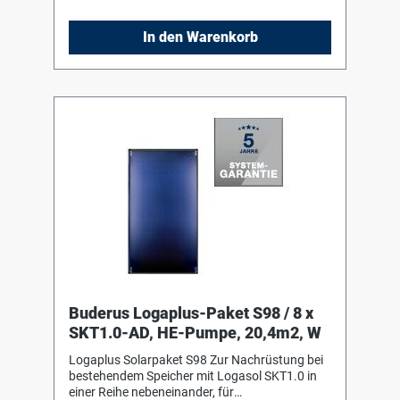
Aluminium, mit Doppelmäanderverrohrung
ultraschallverschweisst, ohne sichtbare
In den Warenkorb
Schweißnähte. Fiberglaswanne aus einem
Guss als Kollektorgehäuse 1 Komplettstation
Logasol KS0110 HE mit Hocheffizienzpumpe
und integriertem Luftabscheider, inklusive
Ausdehnungsgefäß Logafix 50 Liter mit
Anschlusszubehör 1 Solarfluid L, 10 Liter 2
Solarfluid L, 20 Liter
Buderus Logaplus-Paket S98 / 8 x
SKT1.0-AD, HE-Pumpe, 20,4m2, W
Logaplus Solarpaket S98 Zur Nachrüstung bei
bestehendem Speicher mit Logasol SKT1.0 in
einer Reihe nebeneinander, für