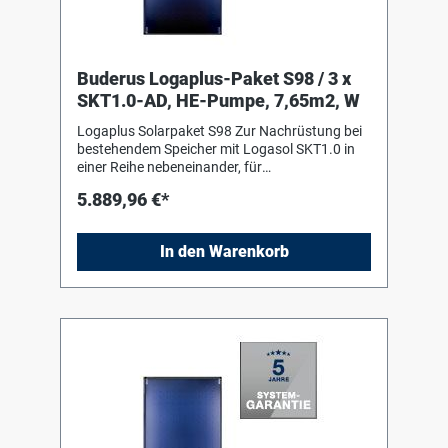
Buderus Logaplus-Paket S98 / 3 x
SKT1.0-AD, HE-Pumpe, 7,65m2, W
Logaplus Solarpaket S98 Zur Nachrüstung bei
bestehendem Speicher mit Logasol SKT1.0 in
einer Reihe nebeneinander, für
Aufdachmontage auf Pfannen-/Ziegeldach,
5.889,96 €*
bestehend aus: 3 Logasol SKT1.0-s mit einem
hochselektiv beschichteten
Vollflächenabsorber aus Aluminium, mit
In den Warenkorb
Doppelmäanderverrohrung
ultraschallverschweisst, ohne sichtbare
Schweißnähte. Fiberglaswanne aus einem
Guss als Kollektorgehäuse 1 Grund-Set
Aufdach senkrecht mit 2 Aluminium-
Profilschienen und 2 Abrutschsicherungen, 4
einseitigen Kollektorspannern und 4 Schrauben
2 Erweiterungs-Set Aufdach senkrecht mit 2
Aluminium-Profilschienen, 2 Steckverbindern, 2
Abrutschsicherungen, 2 doppelseitigen
Kollektorspannern und 3 Schrauben 3 Sets mit