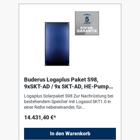
und integriertem Luftabscheider, inklusive
Ausdehnungsgefäß Logafix 50 Liter mit
Anschlusszubehör 3 Solarfluid L, 20 Liter
Buderus Logaplus Paket S98,
9xSKT-AD / 9x SKT-AD, HE-Pumpe,
22,95m2, W
Logaplus Solarpaket S98 Zur Nachrüstung bei
bestehendem Speicher mit Logasol SKT1.0 in
einer Reihe nebeneinander, für
Aufdachmontage auf Pfannen-/Ziegeldach,
14.431,40 €*
bestehend aus: 9 Logasol SKT1.0-s mit einem
hochselektiv beschichteten
Vollflächenabsorber aus Aluminium, mit
In den Warenkorb
Doppelmäanderverrohrung