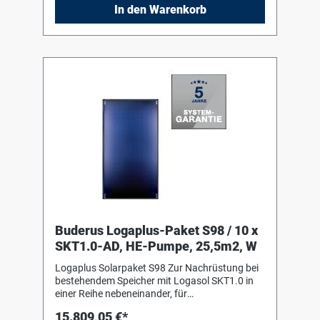
ultraschallverschweisst, ohne sichtbare
In den Warenkorb
Schweißnähte. Fiberglaswanne aus einem
Guss als Kollektorgehäuse 1 Solarstation
Logasol KS0110/2 mit Hocheffizienzpumpe
und integriertem Luftabscheider, inklusive
Ausdehnungsgefäß Logafix 50 Liter mit
Anschlusszubehör 1 Logafix Kappenventil 1" 4
Solarfluid L, 20 Liter
Buderus Logaplus-Paket S98 / 10 x
SKT1.0-AD, HE-Pumpe, 25,5m2, W
Logaplus Solarpaket S98 Zur Nachrüstung bei
bestehendem Speicher mit Logasol SKT1.0 in
einer Reihe nebeneinander, für
Aufdachmontage auf Pfannen-/Ziegeldach,
15.809,05 €*
bestehend aus: 10 Logasol SKT1.0-s mit einem