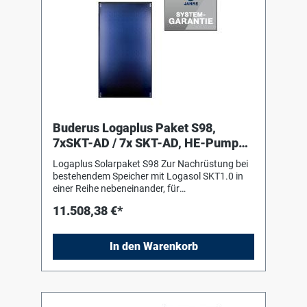
Buderus Logaplus Paket S98,
7xSKT-AD / 7x SKT-AD, HE-Pumpe,
17,85m2, W
Logaplus Solarpaket S98 Zur Nachrüstung bei
bestehendem Speicher mit Logasol SKT1.0 in
einer Reihe nebeneinander, für
Aufdachmontage auf Pfannen-/Ziegeldach,
11.508,38 €*
bestehend aus: 7 Logasol SKT1.0-s mit einem
hochselektiv beschichteten
Vollflächenabsorber aus Aluminium, mit
In den Warenkorb
Doppelmäanderverrohrung
ultraschallverschweisst, ohne sichtbare
Schweißnähte. Fiberglaswanne aus einem
Guss als Kollektorgehäuse 1 Grund-Set
Aufdach senkrecht mit 2 Aluminium-