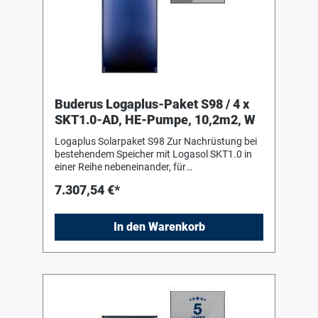
Buderus Logaplus-Paket S98 / 4 x
SKT1.0-AD, HE-Pumpe, 10,2m2, W
Logaplus Solarpaket S98 Zur Nachrüstung bei
bestehendem Speicher mit Logasol SKT1.0 in
einer Reihe nebeneinander, für
Aufdachmontage auf Pfannen-/Ziegeldach,
7.307,54 €*
bestehend aus: 4 Logasol SKT1.0-s mit einem
hochselektiv beschichteten
Vollflächenabsorber aus Aluminium, mit
In den Warenkorb
Doppelmäanderverrohrung
ultraschallverschweisst, ohne sichtbare
Schweißnähte. Fiberglaswanne aus einem
Guss als Kollektorgehäuse 1 Grund-Set
Aufdach senkrecht mit 2 Aluminium-
Profilschienen und 2 Abrutschsicherungen, 4
einseitigen Kollektorspannern und 4 Schrauben