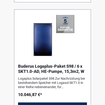
Logasol KS0110 HE mit Hocheffizienzpumpe
und integriertem Luftabscheider, inklusive
Ausdehnungsgefäß Logafix 50 Liter mit
Anschlusszubehör 1 Solarfluid L, 10 Liter 2
Solarfluid L, 20 Liter
Buderus Logaplus-Paket S98 / 6 x
SKT1.0-AD, HE-Pumpe, 15,3m2, W
Logaplus Solarpaket S98 Zur Nachrüstung bei
bestehendem Speicher mit Logasol SKT1.0 in
einer Reihe nebeneinander, für
Aufdachmontage auf Pfannen-/Ziegeldach,
10.046,87 €*
bestehend aus: 6 Logasol SKT1.0-s mit einem
hochselektiv beschichteten
Vollflächenabsorber aus Aluminium, mit