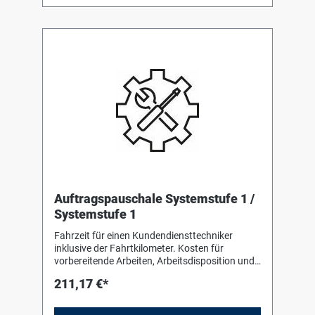
Auftragspauschale Systemstufe 1 /
Systemstufe 1
Fahrzeit für einen Kundendiensttechniker
inklusive der Fahrtkilometer. Kosten für
vorbereitende Arbeiten, Arbeitsdisposition und
Telefon. Nicht enthalten sind Mehrkosten für
211,17 €*
schwer zugängliche Anlagen wie z.B. auf
Inseln, Bergstationen und Schiffsanlagen sowie
Auslandseinsätze und weitere Sonderfälle wie