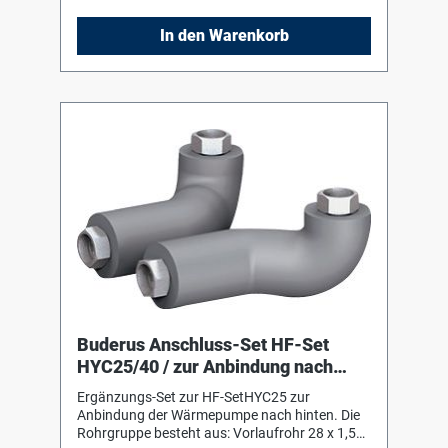
effizient sowohl magnetische als auch
nichtmagnetische Schmutzpartikel. Effektiver
In den Warenkorb
Schutz von Hocheffizienzpumpen und anderer
sensibler Anlagenkompo
Buderus Anschluss-Set HF-Set
HYC25/40 / zur Anbindung nach
hinten
Ergänzungs-Set zur HF-SetHYC25 zur
Anbindung der Wärmepumpe nach hinten. Die
Rohrgruppe besteht aus: Vorlaufrohr 28 x 1,5