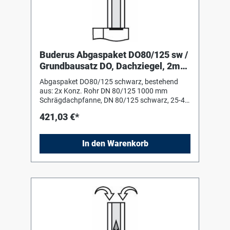
Buderus Abgaspaket DO80/125 sw /
Grundbausatz DO, Dachziegel, 2m
Rohr
Abgaspaket DO80/125 schwarz, bestehend
aus: 2x Konz. Rohr DN 80/125 1000 mm
Schrägdachpfanne, DN 80/125 schwarz, 25-45
Grad Grundbausatz DO schwarz, konzentrisch
421,03 €*
Montagehilfe (Schiebestück)
In den Warenkorb