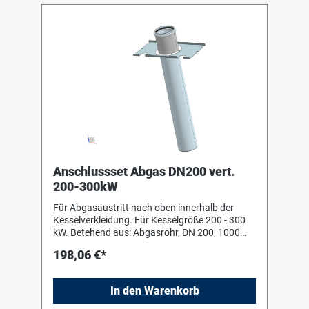
Anschlussset Abgas DN200 vert.
200-300kW
Für Abgasaustritt nach oben innerhalb der
Kesselverkleidung. Für Kesselgröße 200 - 300
kW. Betehend aus: Abgasrohr, DN 200, 1000
mm, Kunststoff PP Halteblech und
198,06 €*
Befestigungsmaterial
In den Warenkorb