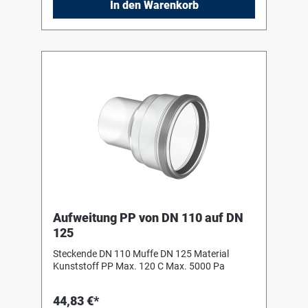
In den Warenkorb
mehrtägige Einsätze oder Einsätze mit
mehreren Servicetechnikern.
Aufweitung PP von DN 110 auf DN
125
Steckende DN 110 Muffe DN 125 Material
Kunststoff PP Max. 120 C Max. 5000 Pa
44,83 €*