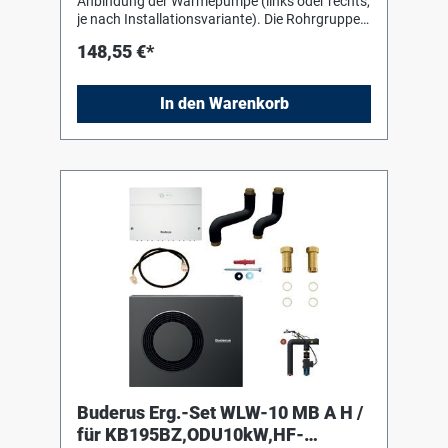
Anbindung der Wärmepumpe (links oder rechts,
je nach Installationsvariante). Die Rohrgruppe
besteht aus: Vorlaufrohr 28 x 1,5 Rücklaufrohr
148,55 €*
28 x 1,5 Dichtungen 4x Instalationsendkappen
25/28 4x Überwurfmuttern 1"
In den Warenkorb
Buderus Erg.-Set WLW-10 MB A H /
für KB195BZ,ODU10kW,HF-