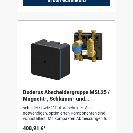
In den Warenkorb
Buderus Abscheidergruppe MSL25 /
Magnetit-, Schlamm- und
Luftabscheider
scheider sowie 1" Luftabscheider. Alle
notwendigen, optimierten Komponenten sind
vorinstalliert. Mit kompakten Abmessungen für
beengte Platzverhältnisse. Ideal in Kombination
408,91 €*
mit HeizkreisSchnellmontage-Sets. Beseitigt