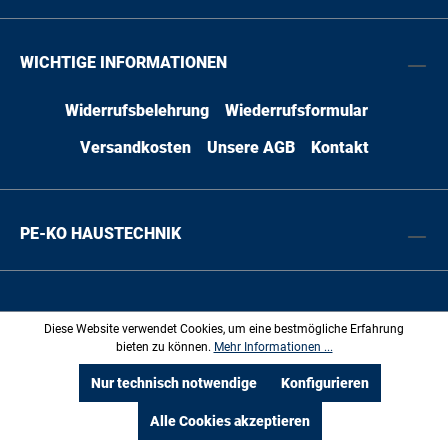
vorbereitet
WICHTIGE INFORMATIONEN
Widerrufsbelehrung
Wiederrufsformular
Versandkosten
Unsere AGB
Kontakt
PE-KO HAUSTECHNIK
* Alle Preise inkl. gesetzl. Mehrwertsteuer zzgl.
Diese Website verwendet Cookies, um eine bestmögliche Erfahrung
Versandkosten
und ggf. Nachnahmegebühren, wenn nicht
bieten zu können.
Mehr Informationen ...
anders angegeben.
Nur technisch notwendige
Konfigurieren
Alle Cookies akzeptieren