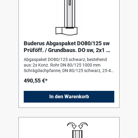
Buderus Abgaspaket DO80/125 sw
Prüföff. / Grundbaus. DO sw, 2x1 m
Rohr, Prüföffn.
Abgaspaket DO80/125 schwarz, bestehend
aus: 2x Konz. Rohr DN 80/125 1000 mm
Schrägdachpfanne, DN 80/125 schwarz, 25-45
Grad Grundbausatz DO schwarz, konzentrisch
490,55 €*
Montagehilfe (Schiebestück) Konz.
Prüföffnung DN 80/125
In den Warenkorb