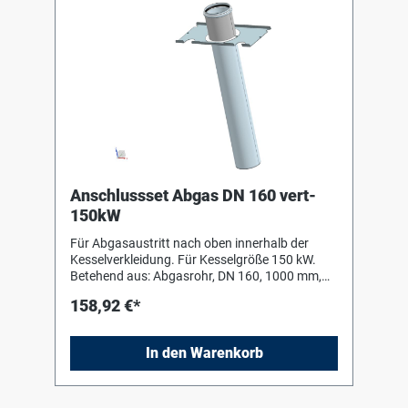
Anschlussset Abgas DN 160 vert-
150kW
Für Abgasaustritt nach oben innerhalb der
Kesselverkleidung. Für Kesselgröße 150 kW.
Betehend aus: Abgasrohr, DN 160, 1000 mm,
Kunststoff PP Halteblech und
158,92 €*
Befestigungsmaterial
In den Warenkorb