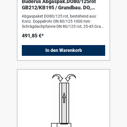
Buderus Abgaspak.DO80/125rot
GB212/KB195 / Grundbau. DO,
Dachziegel, 2m Rohr,1Bogen
Abgaspaket DO80/125 rot, bestehend aus:
Konz. Doppelrohr DN 80/125 1000 mm
Schrägdachpfanne DN 80/125 rot, 25-45 Grad
Grundbausatz DO rot, konzentrisch
491,85 €*
Montagehilfe (Schiebestück) 1 Konz. Bogen 87
Grad
In den Warenkorb