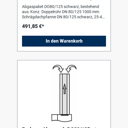
Dachziegel, 2m Rohr,1Bogen
Abgaspaket DO80/125 schwarz, bestehend
aus: Konz. Doppelrohr DN 80/125 1000 mm
Schrägdachpfanne DN 80/125 schwarz, 25-45
Grad Grundbausatz DO schwarz, konzentrisch
491,85 €*
Montagehilfe (Schiebestück) 1 Konz. Bogen 87
Grad
In den Warenkorb