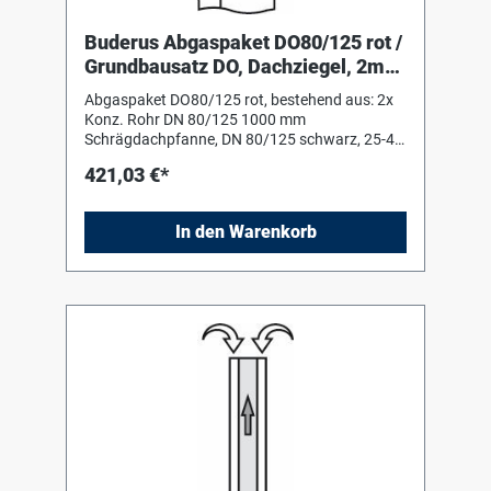
Buderus Abgaspaket DO80/125 rot /
Grundbausatz DO, Dachziegel, 2m
Rohr
Abgaspaket DO80/125 rot, bestehend aus: 2x
Konz. Rohr DN 80/125 1000 mm
Schrägdachpfanne, DN 80/125 schwarz, 25-45
Grad Grundbausatz DO rot, konzentrisch
421,03 €*
Montagehilfe (Schiebestück)
In den Warenkorb