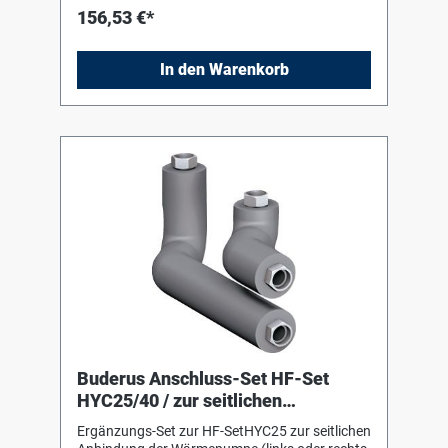
Rücklaufrohr 28 x 1,5 Dichtungen 4x
156,53 €*
Instalationsendkappen 25/28 4x
Überwurfmuttern 1"
In den Warenkorb
Buderus Anschluss-Set HF-Set
HYC25/40 / zur seitlichen
Anbindung links/ rechts
Ergänzungs-Set zur HF-SetHYC25 zur seitlichen