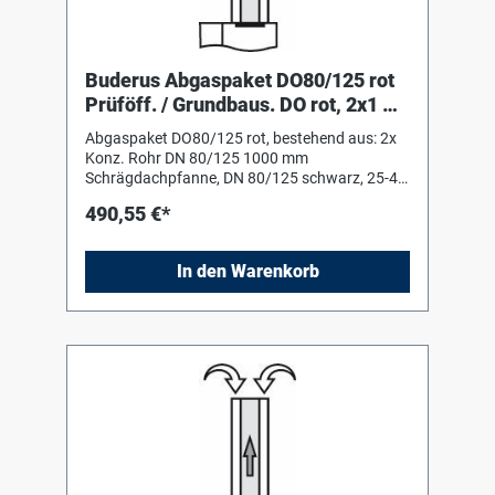
Buderus Abgaspaket DO80/125 rot
Prüföff. / Grundbaus. DO rot, 2x1 m
Rohr, Prüföffn.
Abgaspaket DO80/125 rot, bestehend aus: 2x
Konz. Rohr DN 80/125 1000 mm
Schrägdachpfanne, DN 80/125 schwarz, 25-45
Grad Grundbausatz DO rot, konzentrisch
490,55 €*
Montagehilfe (Schiebestück) Konz.
Prüföffnung DN 80/125
In den Warenkorb