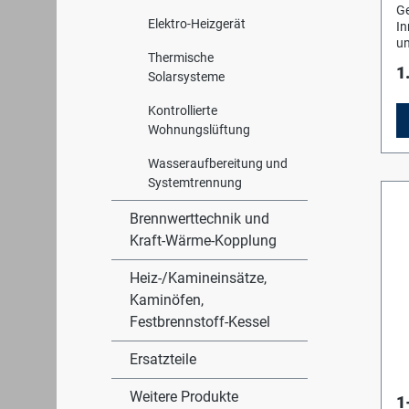
A
Ge
fü
Elektro-Heizgerät
In
zu
un
Ra
Thermische
R
Tr
1
Sc
Solarsysteme
Ab
ab
k
Be
Kontrollierte
Wä
Zu
Sc
Wohnungslüftung
Ze
E
Ei
be
Wasseraufbereitung und
IR
An
Systemtrennung
Ko
En
F
Tr
Brennwerttechnik und
Ko
Fe
Kraft-Wärme-Kopplung
Sy
S
St
K
(v
Heiz-/Kamineinsätze,
Te
Wa
un
Kaminöfen,
ei
Ka
Festbrennstoff-Kessel
K
du
Ab
Lü
In
Ersatzteile
Au
Ko
Z
Weitere Produkte
1
Se