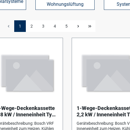
larsysteme
Wohnungslüftung
Syste
1
2
3
4
5
-Wege-Deckenkassette
1-Wege-Deckenkasset
,8 kW / Inneneinheit Typ
2,2 kW / Inneneinheit 
F2-1C 18-1 P
AF2-1C 22-1 P
rätebeschreibung: Bosch VRF
Gerätebeschreibung: Bosch 
neneinheit zum Heizen, Kühlen
Inneneinheit zum Heizen, Küh