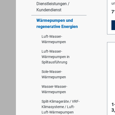
Dienstleistungen /
un
R
Kundendienst
7
Sc
ab
Wärmepumpen und
Be
regenerative Energien
Zu
Ze
Ei
Luft-Wasser-
IR
Wärmepumpen
Ko
F
Luft-Wasser-
Ko
Wärmepumpen in
Sy
Splitausführung
St
(v
Sole-Wasser-
Wa
Wärmepumpen
ei
K
Wasser-Wasser-
Ab
In
Wärmepumpen
Ko
Z
Split-Klimageräte / VRF-
1
Se
Klimasysteme / Luft-
3
Wä
Luft-Wärmepumpen
De