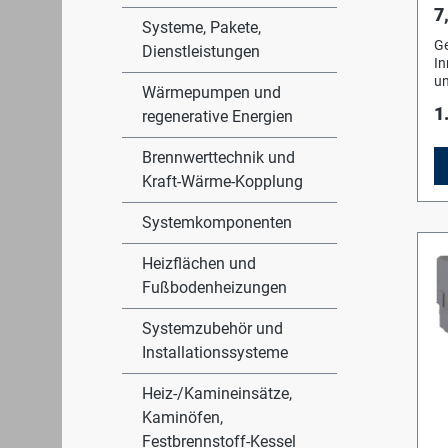
7
Wä
Systeme, Pakete,
De
A
Ge
fü
Dienstleistungen
In
zu
un
Ra
Wärmepumpen und
R
Tr
1
regenerative Energien
Sc
Ab
ab
k
Be
Brennwerttechnik und
Wä
Zu
Sc
Kraft-Wärme-Kopplung
Ze
E
Ei
be
Systemkomponenten
IR
An
Ko
En
F
Heizflächen und
Tr
Ko
Fe
Fußbodenheizungen
Sy
S
St
K
Systemzubehör und
(v
Te
Installationssysteme
Wa
un
ei
Ka
K
du
Heiz-/Kamineinsätze,
Ab
Lü
Kaminöfen,
In
Au
Festbrennstoff-Kessel
Ko