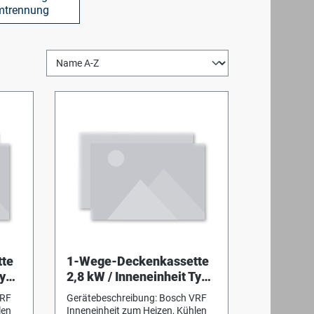
mtrennung
te
1-Wege-Deckenkassette
Typ
2,8 kW / Inneneinheit Typ
AF2-1C 28-1 P
VRF
Gerätebeschreibung: Bosch VRF
len
Inneneinheit zum Heizen, Kühlen