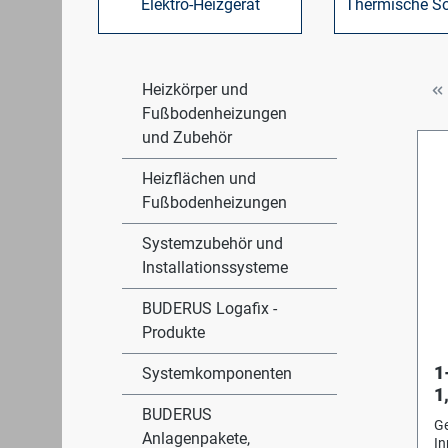
Elektro-Heizgerät
Thermische So
Heizkörper und
Fußbodenheizungen
und Zubehör
Heizflächen und
Fußbodenheizungen
Systemzubehör und
Installationssysteme
BUDERUS Logafix -
Produkte
1
Systemkomponenten
1
BUDERUS
A
Ge
Anlagenpakete,
In