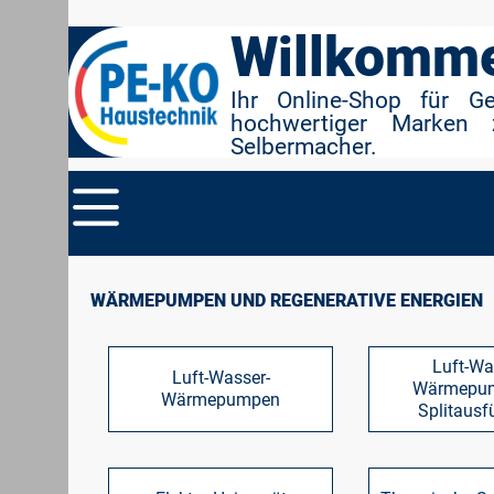
r Suche springen
Zur Hauptnavigation springen
Willkomme
Ihr Online-Shop für G
hochwertiger Marken 
Selbermacher.
WÄRMEPUMPEN UND REGENERATIVE ENERGIEN
Luft-Wa
Luft-Wasser-
Wärmepum
Wärmepumpen
Splitausf