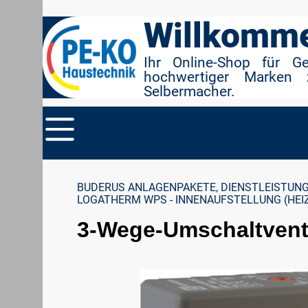
r Suche springen
Zur Hauptnavigation springen
Willkomme
Ihr Online-Shop für G
hochwertiger Marken 
Selbermacher.
BUDERUS ANLAGENPAKETE, DIENSTLEISTUNG
LOGATHERM WPS - INNENAUFSTELLUNG (HEI
3-Wege-Umschaltventi
Bildergalerie überspringen