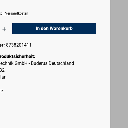
zzgl. Versandkosten
nzahl: Gib den gewünschten Wert ein oder 
In den Warenkorb
er:
8738201411
roduktsicherheit:
echnik GmbH - Buderus Deutschland
-32
lar
de