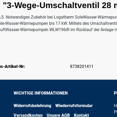
 "3-Wege-Umschaltventil 28 
6,5. Notwendiges Zubehör bei Logatherm SoleWasser-Wärmepu
ole-Wasser-Wärmepumpen bis 17 kW. Mittels des Umschaltventils
uftWasser-Wärmepumpen WLW196iR im Rücklauf der Anlage mit Pu
s-Artikel-Nr:
8738201411
WICHTIGE INFORMATIONEN
P
Widerrufsbelehrung
Wiederrufsformular
H
P
Versandkosten
Unsere AGB
Kontakt