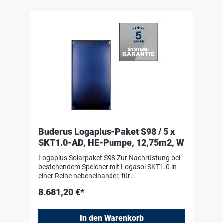
und integriertem Luftabscheider, inklusive
Ausdehnungsgefäß Logafix 50 Liter mit
Anschlusszubehör 1 Solarfluid L, 10 Liter 2
Solarfluid L, 20 Liter
Buderus Logaplus-Paket S98 / 5 x
SKT1.0-AD, HE-Pumpe, 12,75m2, W
Logaplus Solarpaket S98 Zur Nachrüstung bei
bestehendem Speicher mit Logasol SKT1.0 in
einer Reihe nebeneinander, für
Aufdachmontage auf Pfannen-/Ziegeldach,
8.681,20 €*
bestehend aus: 5 Logasol SKT1.0-s mit einem
hochselektiv beschichteten
Vollflächenabsorber aus Aluminium, mit
In den Warenkorb
Doppelmäanderverrohrung