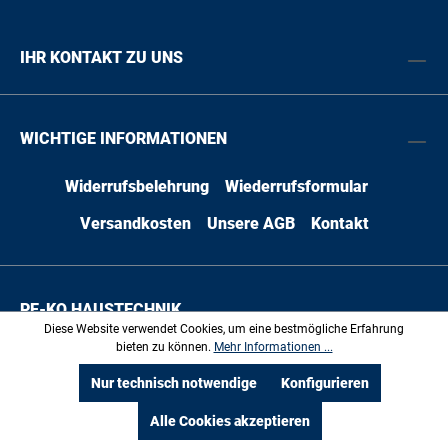
Einhängen in die Kollektorstützen, bauseitige
Befüllung, z.B. mit Betonplatten 1 Anschluss-
Set Flachdach mit 2 Winkeln mit
IHR KONTAKT ZU UNS
Klemmringverschraubung für 18er Kupferrohr,
2 Verschlusskappen und Verbindungsmaterial
sowie 2 Halterungen für die Rohrschellen der
Vorlaufleitung Anstellwinkel der
WICHTIGE INFORMATIONEN
Kollektorstützen verstellbar zwischen 25 und
60 Grad. Grundausführung ist geeignet für
Schneelasten bis 2 kN/m2 und
Widerrufsbelehrung
Wiederrufsformular
Böenwindgeschwindigkeiten bis 151 km/h in
Anlehnung an DIN EN 1991, Teil 3 und 4.
Versandkosten
Unsere AGB
Kontakt
PE-KO HAUSTECHNIK
Diese Website verwendet Cookies, um eine bestmögliche Erfahrung
bieten zu können.
Mehr Informationen ...
Nur technisch notwendige
Konfigurieren
* Alle Preise inkl. gesetzl. Mehrwertsteuer zzgl.
Alle Cookies akzeptieren
Versandkosten
und ggf. Nachnahmegebühren, wenn nicht
anders angegeben.