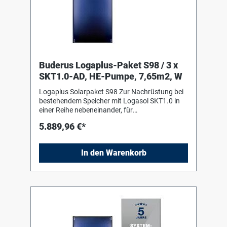
Buderus Logaplus-Paket S98 / 3 x
SKT1.0-AD, HE-Pumpe, 7,65m2, W
Logaplus Solarpaket S98 Zur Nachrüstung bei
bestehendem Speicher mit Logasol SKT1.0 in
einer Reihe nebeneinander, für
Aufdachmontage auf Pfannen-/Ziegeldach,
5.889,96 €*
bestehend aus: 3 Logasol SKT1.0-s mit einem
hochselektiv beschichteten
Vollflächenabsorber aus Aluminium, mit
In den Warenkorb
Doppelmäanderverrohrung
ultraschallverschweisst, ohne sichtbare
Schweißnähte. Fiberglaswanne aus einem
Guss als Kollektorgehäuse 1 Grund-Set
Aufdach senkrecht mit 2 Aluminium-
Profilschienen und 2 Abrutschsicherungen, 4
einseitigen Kollektorspannern und 4 Schrauben
2 Erweiterungs-Set Aufdach senkrecht mit 2