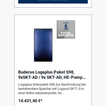
Schweißnähte. Fiberglaswanne aus einem
Guss als Kollektorgehäuse 1 Solarstation
Logasol KS0110/2 mit Hocheffizienzpumpe
und integriertem Luftabscheider, inklusive
Ausdehnungsgefäß Logafix 50 Liter mit
Anschlusszubehör 3 Solarfluid L, 20 Liter
Buderus Logaplus Paket S98,
9xSKT-AD / 9x SKT-AD, HE-Pumpe,
22,95m2, W
Logaplus Solarpaket S98 Zur Nachrüstung bei
bestehendem Speicher mit Logasol SKT1.0 in
einer Reihe nebeneinander, für
Aufdachmontage auf Pfannen-/Ziegeldach,
14.431,40 €*
bestehend aus: 9 Logasol SKT1.0-s mit einem
hochselektiv beschichteten