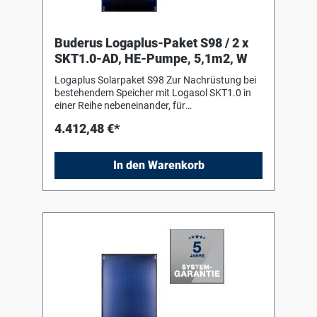
Buderus Logaplus-Paket S98 / 2 x
SKT1.0-AD, HE-Pumpe, 5,1m2, W
Logaplus Solarpaket S98 Zur Nachrüstung bei
bestehendem Speicher mit Logasol SKT1.0 in
einer Reihe nebeneinander, für
Aufdachmontage auf Pfannen-/Ziegeldach,
4.412,48 €*
bestehend aus: 2 Logasol SKT1.0-s mit einem
hochselektiv beschichteten
Vollflächenabsorber aus Aluminium, mit
In den Warenkorb
Doppelmäanderverrohrung
ultraschallverschweisst, ohne sichtbare
Schweißnähte. Fiberglaswanne aus einem
Guss als Kollektorgehäuse 1 Grund-Set
Aufdach senkrecht mit 2 Aluminium-
Profilschienen und 2 Abrutschsicherungen, 4
einseitigen Kollektorspannern und 4 Schrauben
1 Erweiterungs-Set Aufdach senkrecht mit 2
Aluminium-Profilschienen, 2 Steckverbindern, 2
Abrutschsicherungen, 2 doppelseitigen
Kollektorspannern und 3 Schrauben 2 Sets mit
je 4 verstellbaren Dachhaken für die Montage