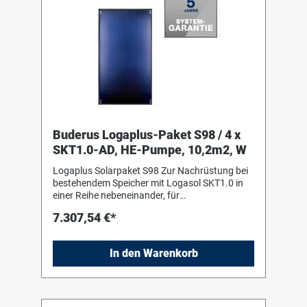
Buderus Logaplus-Paket S98 / 4 x
SKT1.0-AD, HE-Pumpe, 10,2m2, W
Logaplus Solarpaket S98 Zur Nachrüstung bei
bestehendem Speicher mit Logasol SKT1.0 in
einer Reihe nebeneinander, für
Aufdachmontage auf Pfannen-/Ziegeldach,
7.307,54 €*
bestehend aus: 4 Logasol SKT1.0-s mit einem
hochselektiv beschichteten
Vollflächenabsorber aus Aluminium, mit
In den Warenkorb
Doppelmäanderverrohrung
ultraschallverschweisst, ohne sichtbare
Schweißnähte. Fiberglaswanne aus einem
Guss als Kollektorgehäuse 1 Grund-Set
Aufdach senkrecht mit 2 Aluminium-