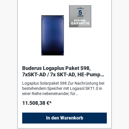
Buderus Logaplus Paket S98,
7xSKT-AD / 7x SKT-AD, HE-Pumpe,
17,85m2, W
Logaplus Solarpaket S98 Zur Nachrüstung bei
bestehendem Speicher mit Logasol SKT1.0 in
einer Reihe nebeneinander, für
Aufdachmontage auf Pfannen-/Ziegeldach,
11.508,38 €*
bestehend aus: 7 Logasol SKT1.0-s mit einem
hochselektiv beschichteten
Vollflächenabsorber aus Aluminium, mit
In den Warenkorb
Doppelmäanderverrohrung
ultraschallverschweisst, ohne sichtbare