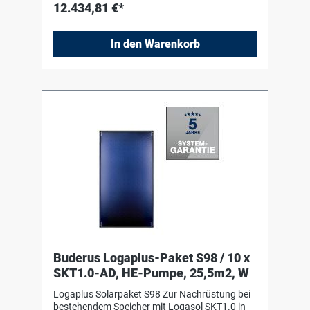
Solarfluid L, 20 Liter
12.434,81 €*
beschichteten Vollflächenabsorber aus
Aluminium, mit Doppelmäanderverrohrung
ultraschallverschweisst, ohne sichtbare
In den Warenkorb
Schweißnähte. Fiberglaswanne aus einem
Guss als Kollektorgehäuse 1 Solarstation
Logasol KS0110/2 mit Hocheffizienzpumpe
und integriertem Luftabscheider, inklusive
Ausdehnungsgefäß Logafix 50 Liter mit
Anschlusszubehör 1 Logafix Kappenventil 1" 4
Solarfluid L, 20 Liter
Buderus Logaplus-Paket S98 / 10 x
SKT1.0-AD, HE-Pumpe, 25,5m2, W
Logaplus Solarpaket S98 Zur Nachrüstung bei
bestehendem Speicher mit Logasol SKT1.0 in