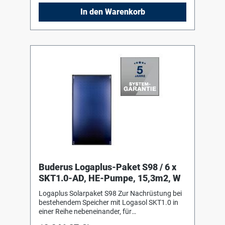
ultraschallverschweisst, ohne sichtbare
In den Warenkorb
Schweißnähte. Fiberglaswanne aus einem
Guss als Kollektorgehäuse 1 Komplettstation
Logasol KS0110 HE mit Hocheffizienzpumpe
und integriertem Luftabscheider, inklusive
Ausdehnungsgefäß Logafix 50 Liter mit
Anschlusszubehör 1 Solarfluid L, 10 Liter 2
Solarfluid L, 20 Liter
Buderus Logaplus-Paket S98 / 6 x
SKT1.0-AD, HE-Pumpe, 15,3m2, W
Logaplus Solarpaket S98 Zur Nachrüstung bei
bestehendem Speicher mit Logasol SKT1.0 in
einer Reihe nebeneinander, für
Aufdachmontage auf Pfannen-/Ziegeldach,