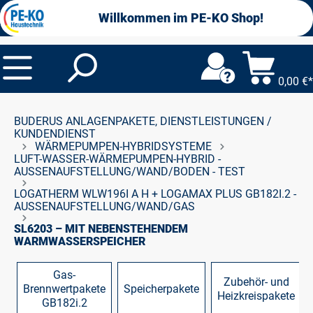
alt springen
Willkommen im PE-KO Shop!
0,00 €*
BUDERUS ANLAGENPAKETE, DIENSTLEISTUNGEN /
KUNDENDIENST
WÄRMEPUMPEN-HYBRIDSYSTEME
LUFT-WASSER-WÄRMEPUMPEN-HYBRID -
AUSSENAUFSTELLUNG/WAND/BODEN - TEST
LOGATHERM WLW196I A H + LOGAMAX PLUS GB182I.2 -
AUSSENAUFSTELLUNG/WAND/GAS
SL6203 – MIT NEBENSTEHENDEM
WARMWASSERSPEICHER
Gas-
Zubehör- und
Brennwertpakete
Speicherpakete
Heizkreispakete
GB182i.2