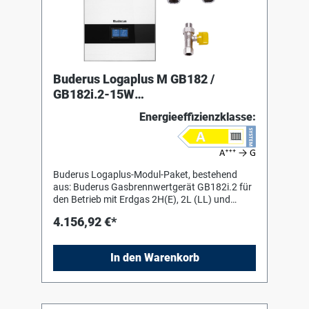
Buderus Logaplus M GB182 /
GB182i.2-15W
EG:E/LL,MAPL,Wartungshähne
Energieeffizienzklasse:
Buderus Logaplus-Modul-Paket, bestehend
aus: Buderus Gasbrennwertgerät GB182i.2 für
den Betrieb mit Erdgas 2H(E), 2L (LL) und
Flüssiggas 3P. Werkseitig eingestellt auf Erdgas
4.156,92 €*
2H(E). Einfachste Umstellung auf andere
Gasarten 2L(LL) und 3P über Gas-Einstelldüse.
Für die Umstellung Flüssiggas 3P wird weiteres
In den Warenkorb
optionales Zubehör benötigt. Zugelassen für
die Verbrennung von
Wasserstoffbeimischungen bis zu 20 Vol%.
gemäß DVGW ZP 3100. Für die Raumheizung,