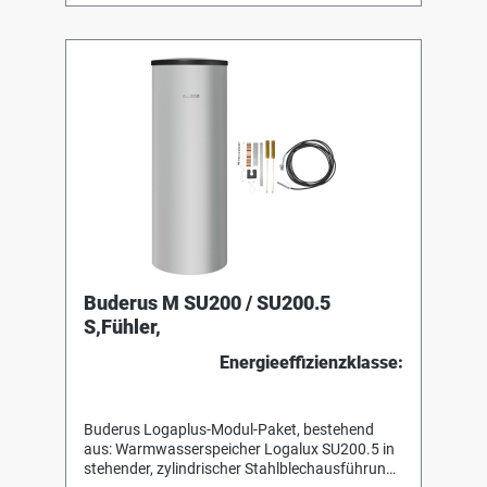
mit Buderus-Thermoglasur DUOCLEAN plus,
korrosionsbeständig nach DIN 4753-3 und zur
Vervollständigung des kathodischen
Korrosionsschutzes mit Magnesiumanode.
Wärmeschutz aus 50 mm
Polyurethan-/EPSHartschaum, werkseitig
geschäumt, mit Ummantelung aus Stahlblech
(silber). Set mit Fühler zur
Warmwasserbereitung für das Regelsystem
Logamatic EMS plus, 4000 und 5000. Fühler
NTC 10K mit 6 mm Durchmesser (Kabellänge 3
m) sowie Anschlussstecker Zwei 1/4-Kreis-
Blindsegmente u. Spannfeder für Speicher mit
Tauchhülsen (19,5 mm Innendurchmesser bzw.
3/4")
Buderus M SU200 / SU200.5
S,Fühler,
Energieeffizienzklasse:
Buderus Logaplus-Modul-Paket, bestehend
aus: Warmwasserspeicher Logalux SU200.5 in
stehender, zylindrischer Stahlblechausführung