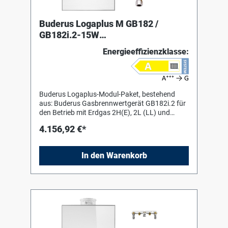
Buderus Logaplus M GB182 /
GB182i.2-15W
EG:E/LL,MAPL,Wartungshähne
Energieeffizienzklasse:
Buderus Logaplus-Modul-Paket, bestehend
aus: Buderus Gasbrennwertgerät GB182i.2 für
den Betrieb mit Erdgas 2H(E), 2L (LL) und
Flüssiggas 3P. Werkseitig eingestellt auf Erdgas
4.156,92 €*
2H(E). Einfachste Umstellung auf andere
Gasarten 2L(LL) und 3P über Gas-Einstelldüse.
Für die Umstellung Flüssiggas 3P wird weiteres
In den Warenkorb
optionales Zubehör benötigt. Zugelassen für
die Verbrennung von
Wasserstoffbeimischungen bis zu 20 Vol%.
gemäß DVGW ZP 3100. Für die Raumheizung,
mit integriertem 3Wege-Umschaltventil für
Warmwasserbereitung über externen
Warmwasserspeicher. Lieferung inklusive
AußentemperaturfühNachrüstung einer