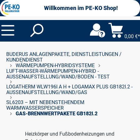
alt springen
Willkommen im PE-KO Shop!
0,00 €*
BUDERUS ANLAGENPAKETE, DIENSTLEISTUNGEN /
KUNDENDIENST
WÄRMEPUMPEN-HYBRIDSYSTEME
LUFT-WASSER-WÄRMEPUMPEN-HYBRID -
AUSSENAUFSTELLUNG/WAND/BODEN - TEST
LOGATHERM WLW196I A H + LOGAMAX PLUS GB182I.2 -
AUSSENAUFSTELLUNG/WAND/GAS
SL6203 – MIT NEBENSTEHENDEM
WARMWASSERSPEICHER
GAS-BRENNWERTPAKETE GB182I.2
Heizkörper und Fußbodenheizungen und