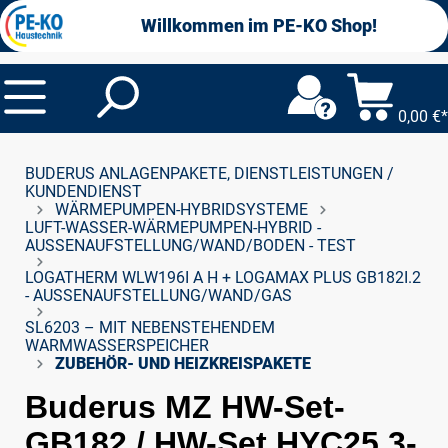
alt springen
Willkommen im PE-KO Shop!
0,00 €*
BUDERUS ANLAGENPAKETE, DIENSTLEISTUNGEN /
KUNDENDIENST
WÄRMEPUMPEN-HYBRIDSYSTEME
LUFT-WASSER-WÄRMEPUMPEN-HYBRID -
AUSSENAUFSTELLUNG/WAND/BODEN - TEST
LOGATHERM WLW196I A H + LOGAMAX PLUS GB182I.2
- AUSSENAUFSTELLUNG/WAND/GAS
SL6203 – MIT NEBENSTEHENDEM
WARMWASSERSPEICHER
ZUBEHÖR- UND HEIZKREISPAKETE
Buderus MZ HW-Set-
GB182 / HW-Set HYC25,3-