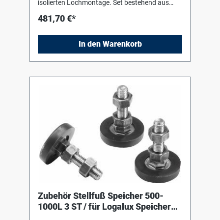
isolierten Lochmontage. Set bestehend aus
Fremdstromanode, Steckerpotentiostat zum
481,70 €*
Anschluss an 230-V-Steckdose,
Verbindungskabel und Montagematerial.
Passend für Speicher Logalux SU/SM/SMS
In den Warenkorb
300/5 bis 400/5.
Zubehör Stellfuß Speicher 500-
1000L 3 ST / für Logalux Speicher
500-1000L