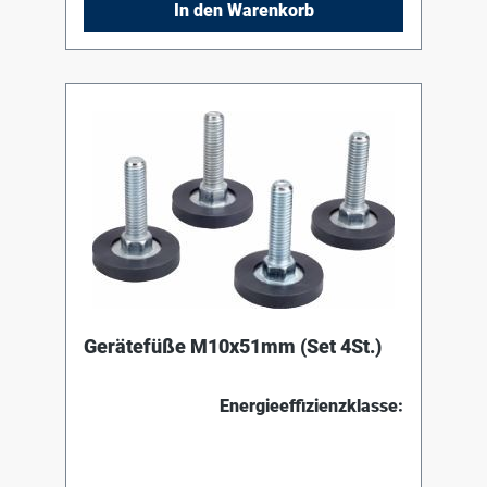
In den Warenkorb
l monovalent/ab 300 l bivalent und
Hochleistung (z.B. SU / SM / SF # 500 l ).
Gerätefüße M10x51mm (Set 4St.)
Energieeffizienzklasse: