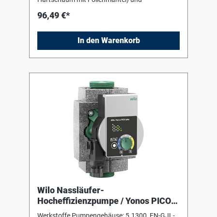
96,49 €*
In den Warenkorb
Wilo Nassläufer-
Hocheffizienzpumpe / Yonos PICO
plus 25/1-8, G11/2, 58W
Werkstoffe Pumpengehäuse: 5.1300, EN-GJL-