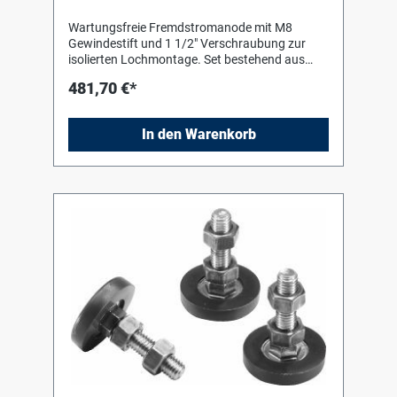
Wartungsfreie Fremdstromanode mit M8
Gewindestift und 1 1/2" Verschraubung zur
isolierten Lochmontage. Set bestehend aus
Fremdstromanode, Steckerpotentiostat zum
481,70 €*
Anschluss an 230-V-Steckdose,
Verbindungskabel und Montagematerial.
Passend für Speicher Logalux SU/SM/SMS
In den Warenkorb
300/5 bis 400/5.