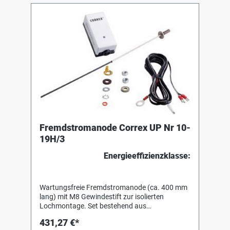
Fremdstromanode Correx UP Nr 10-
19H/3
Energieeffizienzklasse:
Wartungsfreie Fremdstromanode (ca. 400 mm
lang) mit M8 Gewindestift zur isolierten
Lochmontage. Set bestehend aus
Fremdstromanode, Steckerpotentiostat zum
431,27 €*
Anschluss an 230-V-Steckdose,