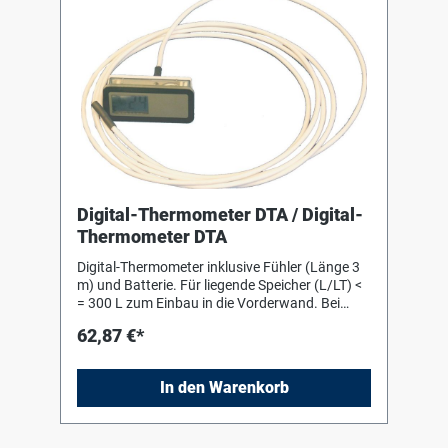
Digital-Thermometer DTA / Digital-
Thermometer DTA
Digital-Thermometer inklusive Fühler (Länge 3
m) und Batterie. Für liegende Speicher (L/LT) <
= 300 L zum Einbau in die Vorderwand. Bei
Speichern ab 500 L ist zusätzlich die
62,87 €*
Thermometerhalterung (873510055 bzw.
In den Warenkorb