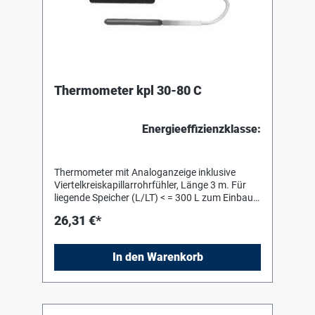
Thermometer kpl 30-80 C
Energieeffizienzklasse:
Thermometer mit Analoganzeige inklusive
Viertelkreiskapillarrohrfühler, Länge 3 m. Für
liegende Speicher (L/LT) < = 300 L zum Einbau
in die Vorderwand. Bei Speichern ab 500 L ist
26,31 €*
zusätzlich die Thermometerhalterung
(873510055 bzw.
In den Warenkorb