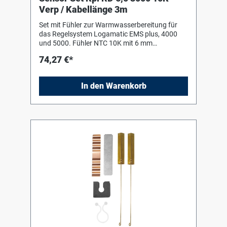
Verp / Kabellänge 3m
Set mit Fühler zur Warmwasserbereitung für
das Regelsystem Logamatic EMS plus, 4000
und 5000. Fühler NTC 10K mit 6 mm
Durchmesser (Kabellänge 3 m) sowie
74,27 €*
Anschlussstecker Zwei 1/4-Kreis-
Blindsegmente u. Spannfeder für Speicher mit
Tauchhülsen
In den Warenkorb