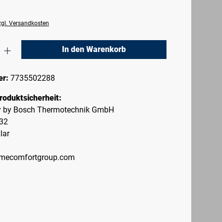
zzgl. Versandkosten
nzahl: Gib den gewünschten Wert ein oder 
In den Warenkorb
er:
7735502288
roduktsicherheit:
ty by Bosch Thermotechnik GmbH
-32
lar
mecomfortgroup.com