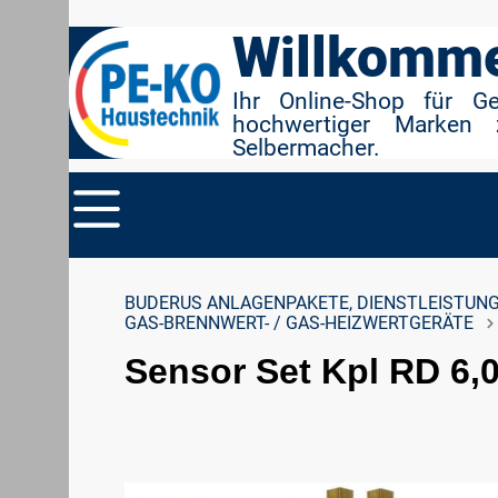
r Suche springen
Zur Hauptnavigation springen
Willkomme
Ihr Online-Shop für G
hochwertiger Marken 
Selbermacher.
BUDERUS ANLAGENPAKETE, DIENSTLEISTUNG
GAS-BRENNWERT- / GAS-HEIZWERTGERÄTE
Sensor Set Kpl RD 6,
Bildergalerie überspringen