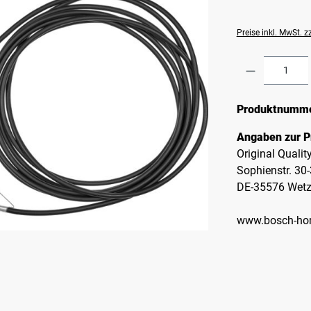
Preise inkl. MwSt. 
Produkt A
Produktnumm
Angaben zur P
Original Quali
Sophienstr. 30
DE-35576 Wetz
www.bosch-ho