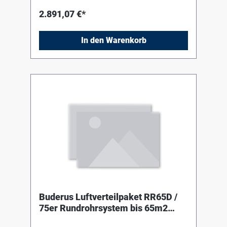
eines Kondensatschlauchs. Filter mit
2.891,07 €*
Filterüberwachung: 50% nach ISO 16890 (M5
nach EN779) Internes Steuergerät mit
Geräteverdrahtung f. elektrischen Anschluss.
In den Warenkorb
Datenerhalt bei Stromausfall. LED-Betriebs-
und Filterwechselanzeige. Gerätebedienung
über im Lieferumfang enthaltene
KomfortBedieneinheit VC310, über System-
Bedieneinheit RC310 / HMC310 / BC400 oder
per Bedieneinheit Logamatic RC100.2 H
(optionales Zubehör). Wahlweise
Automatikmodus durch bedarfsgeführte
Steuerung (Feuchte- und CO2-Fühler)
Zeitprogramm oder manuelle Regelung.
Buderus Luftverteilpaket RR65D /
75er Rundrohrsystem bis 65m2
(Decke)