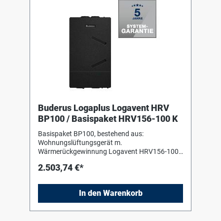
Buderus Logaplus Logavent HRV
BP100 / Basispaket HRV156-100 K
Basispaket BP100, bestehend aus:
Wohnungslüftungsgerät m.
Wärmerückgewinnung Logavent HRV156-100
K für die zentrale Be- und Entlüftung von
2.503,74 €*
Wohnungen im Mehrfamilienhaus und
Einliegerwohnungen im Einfamilienhaus.
Inklusive Aufhängeschiene und -element zur
In den Warenkorb
Deckenoder Wandmontage sowie der
Fernbedienung Logamatic RC100.2 H mit
integriertem Feuchtesensor. Grundkörper aus