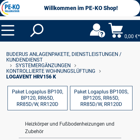
alt springen
Willkommen im PE-KO Shop!
0,00 €*
BUDERUS ANLAGENPAKETE, DIENSTLEISTUNGEN /
KUNDENDIENST
SYSTEMERGÄNZUNGEN
KONTROLLIERTE WOHNUNGSLÜFTUNG
LOGAVENT HRV156 K
Paket Logaplus BP100,
Paket Logaplus BP100S,
BP120, RR65D,
BP120S, RR65D,
RR85D/W, RR120D
RR85D/W, RR120D
Heizkörper und Fußbodenheizungen und
Zubehör