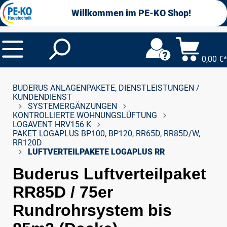
alt springen
Willkommen im PE-KO Shop!
0,00 €*
BUDERUS ANLAGENPAKETE, DIENSTLEISTUNGEN /
KUNDENDIENST
SYSTEMERGÄNZUNGEN
KONTROLLIERTE WOHNUNGSLÜFTUNG
LOGAVENT HRV156 K
PAKET LOGAPLUS BP100, BP120, RR65D, RR85D/W,
RR120D
LUFTVERTEILPAKETE LOGAPLUS RR
Buderus Luftverteilpaket
RR85D / 75er
Rundrohrsystem bis