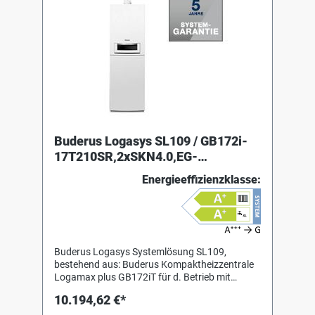
Buderus Logasys SL109 / GB172i-
17T210SR,2xSKN4.0,EG-
H,RC310,1HK
Energieeffizienzklasse:
Buderus Logasys Systemlösung SL109,
bestehend aus: Buderus Kompaktheizzentrale
Logamax plus GB172iT für d. Betrieb mit
Erdgas 2H(E), 2L(LL), Erdgas E(H) und LL nach
10.194,62 €*
DVGW Arbeitsblatt G260 mit