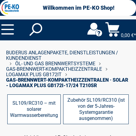
alt springen
Willkommen im PE-KO Shop!
0,00 €*
BUDERUS ANLAGENPAKETE, DIENSTLEISTUNGEN /
KUNDENDIENST
ÖL- UND GAS BRENNWERTSYSTEME
GAS-BRENNWERT-KOMPAKTHEIZZENTRALE
LOGAMAX PLUS GB172IT
GAS-BRENNWERT-KOMPAKTHEIZZENTRALEN · SOLAR
- LOGAMAX PLUS GB172I-17/24 T210SR
Zubehör SL109/RC310 (ist
SL109/RC310 – mit
von der 5-Jahres-
solarer
Systemgarantie
Warmwasserbereitung
ausgenommen)