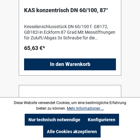
Klemmringverschraubungen 15 mm.
Solarstation umbaubar links/rechts.
KAS konzentrisch DN 60/100, 87°
Umfangreiches Zubehör z.B.
Trinkwassermischer-Set oder integrierbarer
Behälter für Solarflüssigkeit. FLOW plus-
Kesselanschlussstück DN 60/100 f. GB172,
System für max. Brennwertnutzung,
GB182i in Eckform 87 Grad Mit Messöffnungen
stromsparenden und geräuscharmen Betrieb
für Zuluft/Abgas 3x Schraube für die
Kein Mindestvolumenstrom nötig
Befestigung KAS am Gerät
Hocheffizienzpumpen mit
65,63 €*
Permanentmagnetmotor Umwälzpumpe für
eine differenzdruckgeregelte Betriebsweise für
gute Anpassung an die hydraulischen
In den Warenkorb
Gegebenheiten der Heizungsanlage, kleinste
Pumpeneinstellung = 150 mbar konstant
Umwälzpumpe mit einer leistungsgeregelten
Betriebsweise bei Einsatz einer hydraulischen
Weiche zur Vermeidung von
Rücklauftemperaturanhebung
Diese Website verwendet Cookies, um eine bestmögliche Erfahrung
bieten zu können.
Mehr Informationen ...
Nur technisch notwendige
Konfigurieren
Alle Cookies akzeptieren