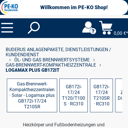
alt springen
Willkommen im PE-KO Shop!
0,00 €*
BUDERUS ANLAGENPAKETE, DIENSTLEISTUNGEN /
KUNDENDIENST
ÖL- UND GAS BRENNWERTSYSTEME
GAS-BRENNWERT-KOMPAKTHEIZZENTRALE
LOGAMAX PLUS GB172IT
Gas-Brennwert-
GB172i-
GB172i-
Kompaktheizzentralen
17/24
17/24
Zub
· Solar - Logamax plus
T120/T100
T210SR
Dien
GB172i-17/24
S · RC310
· RC310
T210SR
Heizkörper und Fußbodenheizungen und