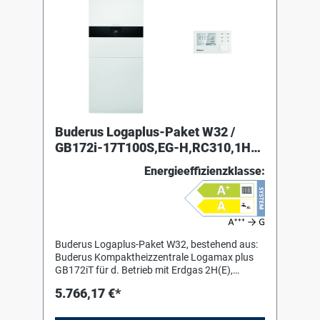
Buderus Logaplus-Paket W32 /
GB172i-17T100S,EG-H,RC310,1HK
oben
Energieeffizienzklasse:
Buderus Logaplus-Paket W32, bestehend aus:
Buderus Kompaktheizzentrale Logamax plus
GB172iT für d. Betrieb mit Erdgas 2H(E),
2L(LL), Erdgas E(H) und LL nach DVGW
5.766,17 €*
Arbeitsblatt G260 mit Wasserstoffbeimischung
bis 20 Vol.-% H2 und Flüssiggas 3P, Propan.