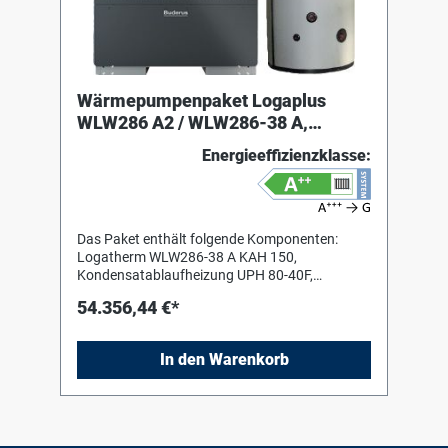
Wärmepumpenpaket Logaplus
WLW286 A2 / WLW286-38 A,
Zubehör, Puffer
Energieeffizienzklasse:
Das Paket enthält folgende Komponenten:
Logatherm WLW286-38 A KAH 150,
Kondensatablaufheizung UPH 80-40F,
Umwälzpumpe für Primärkreis Logafix
54.356,44 €*
Ausdehnungsgefäß BU-H 80 l Logafix
Kappenventil MS 1" x 1"
Kesselsicherheitsgruppe 1", Manometer Logafix
In den Warenkorb
Absorptions-Luftabscheider 2" PW1000 E S-C,
Puffer CTHK 636, Heizstab, 1x DDV 50, doppelt-
differenzdruckloser Verteiler, DN 50