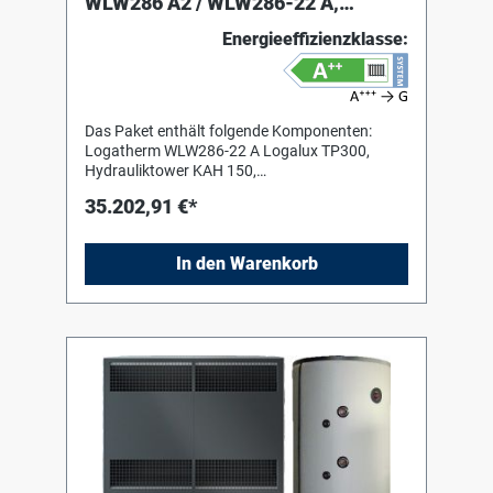
WLW286 A2 / WLW286-22 A,
Zubehör, Logalux TP300, 1HK
Energieeffizienzklasse:
Das Paket enthält folgende Komponenten:
Logatherm WLW286-22 A Logalux TP300,
Hydrauliktower KAH 150,
Kondensatablaufheizung Logafix
35.202,91 €*
Ausdehnungsgefäß BU-H 50 l Logafix
Kappenventil MS 3/4" x 3/4" Sicherheitsgruppe
KSG 1" 25/30 m Isol. Logafix Absorptions-
In den Warenkorb
Luftabscheider 1 1/4"