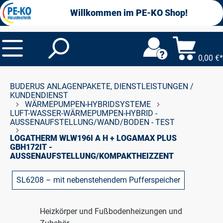
alt springen
Willkommen im PE-KO Shop!
0,00 €*
BUDERUS ANLAGENPAKETE, DIENSTLEISTUNGEN /
KUNDENDIENST
WÄRMEPUMPEN-HYBRIDSYSTEME
LUFT-WASSER-WÄRMEPUMPEN-HYBRID -
AUSSENAUFSTELLUNG/WAND/BODEN - TEST
LOGATHERM WLW196I A H + LOGAMAX PLUS
GBH172IT -
AUSSENAUFSTELLUNG/KOMPAKTHEIZZENT
SL6208 – mit nebenstehendem Pufferspeicher
Heizkörper und Fußbodenheizungen und