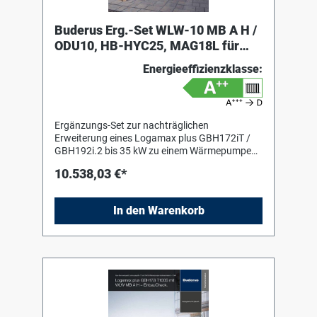
Buderus Erg.-Set WLW-10 MB A H /
ODU10, HB-HYC25, MAG18L für
GBH19(7)2i.2
Energieeffizienzklasse:
Ergänzungs-Set zur nachträglichen
Erweiterung eines Logamax plus GBH172iT /
GBH192i.2 bis 35 kW zu einem Wärmepumpen-
Hybridsystem. Das Ergänzungs-Set besteht
10.538,03 €*
aus: Außeneinheit WLW-10 MB A H:
Invertergeregelter Verdichter- und
Gebläsebetrieb Silent PLUS Technologie auf
In den Warenkorb
nächstem Level mit doppelt entkoppeltem
Kältekreis in schallgedämmter Kältekreisbox
und integriertem Schalldiffusor Kältekreis mit
Doppelrollkolben-Verdichter und
elektronischem Expansionsventil
Umweltfreundliches und natürliches Kältemittel
R290 (Propan) Integrierte
Kondensatwannenheizung Tragehilfe im
Lieferumfang Boden-, Sockel oder