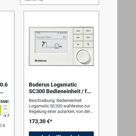
0.6
Buderus Logamatic
SC300 Bedieneinheit / für
SM200, SM100, FS/2,
Beschreibung: Bedieneinheit
asse:
FS/3
Logamatic SC300 wahlweise zur
Regelung einer autarken, von der
Kesselregelung unabhängigen
173,30 €*
Solaranlage, Pufferumladung (bei
0.6
SAT-VWSSystem) oder
Frischwasserstationen