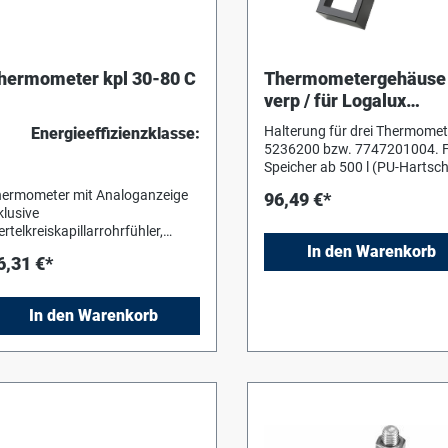
hermometer kpl 30-80 C
Thermometergehäuse
verp / für Logalux
Speicher ab 500 l
Halterung für drei Thermomet
Energieeffizienzklasse:
5236200 bzw. 7747201004. 
Speicher ab 500 l (PU-Harts
mit Folienmantel) und
ermometer mit Analoganzeige
96,49 €*
klusive
ertelkreiskapillarrohrfühler,
nge 3 m. Für liegende Speicher
In den Warenkorb
6,31 €*
/LT) < = 300 L zum Einbau in die
rderwand. Bei Speichern ab 500
ist zusätzlich die
In den Warenkorb
hermometerhalterung
873510055 bzw.