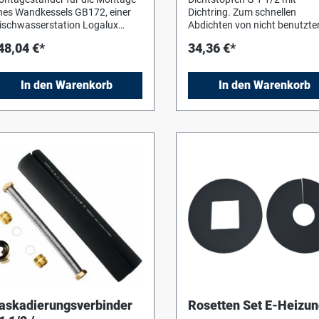
BP/3
nes Wandkessels GB172, einer
Dichtring. Zum schnellen
ischwasserstation Logalux
Abdichten von nicht benutzte
../3, eines Ladesystems
48,04 €*
34,36 €*
galux SLP../3 oder einer
ladestation Logasol SBP../3 auf
m Fussboden, bestehend aus 2
In den Warenkorb
In den Warenkorb
Ständern und Querträger,
hrauben. Max.
wichtsbelastung pro Ständer
nd
askadierungsverbinder
Rosetten Set E-Heizu