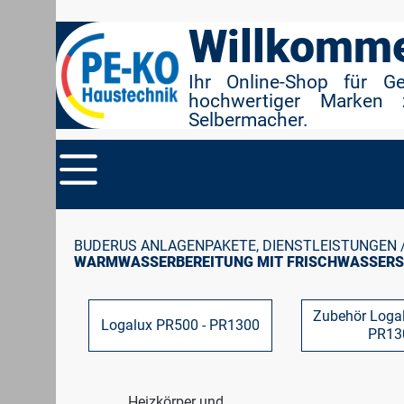
r Suche springen
Zur Hauptnavigation springen
Willkomme
Ihr Online-Shop für G
hochwertiger Marken 
Selbermacher.
BUDERUS ANLAGENPAKETE, DIENSTLEISTUNGEN 
WARMWASSERBEREITUNG MIT FRISCHWASSERS
Zubehör Logal
Logalux PR500 - PR1300
PR13
Heizkörper und