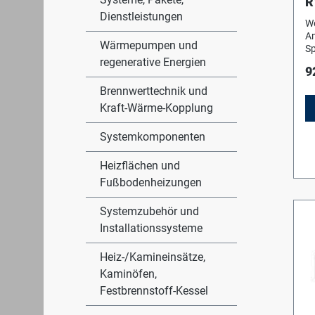
R
Dienstleistungen
K
W
R
An
Wärmepumpen und
Sp
regenerative Energien
di
9
Sp
(F
Brennwerttechnik und
P.
Kraft-Wärme-Kopplung
V
Systemkomponenten
Heizflächen und
Fußbodenheizungen
Systemzubehör und
Installationssysteme
Heiz-/Kamineinsätze,
Kaminöfen,
Festbrennstoff-Kessel