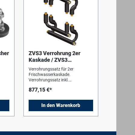
cher
ZVS3 Verrohrung 2er
Kaskade / ZVS3
Verrohrung 2er Kaskade
Verrohrungssatz für 2er
Frischwasserkaskade.
Verrohrungssatz inkl.
Wärmeschutz zur einfachen und
877,15 €*
schnellen Verbindung der
Einzelstationen einer Frischwasser
In den Warenkorb