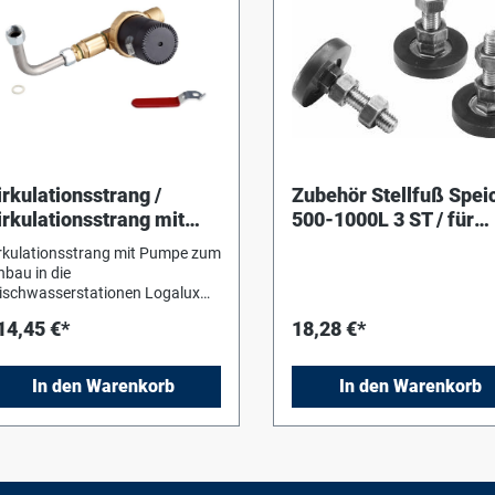
irkulationsstrang /
Zubehör Stellfuß Spei
irkulationsstrang mit
500-1000L 3 ST / für
mwälzpumpe
Logalux Speicher 500-
rkulationsstrang mit Pumpe zum
1000L
nbau in die
ischwasserstationen Logalux
27/3(N) und FS40/3(N). Bei
14,45 €*
18,28 €*
skaden ist die Montage der
mpe extern möglich. Bestehend
s: mbar bei 0,9 m3/h
In den Warenkorb
In den Warenkorb