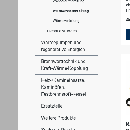
Wasseraufbereitung
S
ei
Fr
Warmwasserbereitung
FS
4
Lo
Wärmeverteilung
Be
Dienstleistungen
de
L-
Sc
Wärmepumpen und
Ge
regenerative Energien
u
Brennwerttechnik und
Kraft-Wärme-Kopplung
Heiz-/Kamineinsätze,
Kaminöfen,
Festbrennstoff-Kessel
Ersatzteile
Weitere Produkte
K
Systeme, Pakete,