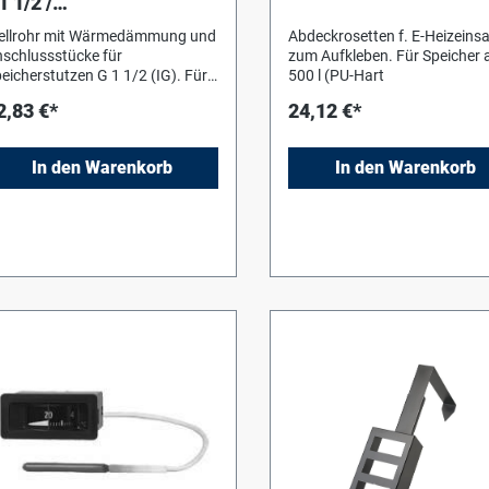
1 1/2 /
askadierungsverbinder
ellrohr mit Wärmedämmung und
Abdeckrosetten f. E-Heizeins
1 1/2
schlussstücke für
zum Aufkleben. Für Speicher 
eicherstutzen G 1 1/2 (IG). Für
500 l (PU-Hart
e einfache Parallelschaltung von
2,83 €*
24,12 €*
eicher Logalux P..M
ührungsspeicher) und Logalux
 Mindestens je 3 Sets für die
In den Warenkorb
In den Warenkorb
erbindung