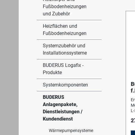
Fußbodenheizungen
und Zubehör
Heizflächen und
Fußbodenheizungen
Systemzubehör und
Installationssysteme
BUDERUS Logafix -
Produkte
B
Systemkomponenten
f
F
BUDERUS
Er
Anlagenpakete,
Mo
L-
Dienstleistungen /
Sc
Kundendienst
2
Ge
u
Wärmepumpensysteme