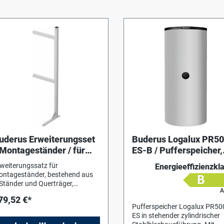
uderus Erweiterungsset
Buderus Logalux PR50
.Montageständer / für
ES-B / Pufferspeicher,
S/3-Kaskaden
silber
weiterungssatz für
Energieeffizienzkl
ntageständer, bestehend aus
Ständer und Querträger,
hrauben. Max.
79,52 €*
wichtsbelastung pro Ständer
Pufferspeicher Logalux PR50
nd
ES in stehender zylindrischer