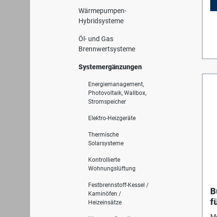
Wärmepumpen-
Hybridsysteme
Öl- und Gas
Brennwertsysteme
Systemergänzungen
Energiemanagement,
Photovoltaik, Wallbox,
Stromspeicher
Elektro-Heizgeräte
Thermische
Solarsysteme
Kontrollierte
Wohnungslüftung
Festbrennstoff-Kessel /
B
Kaminöfen /
f
Heizeinsätze
G
Mo