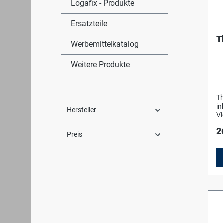
Logafix - Produkte
Ersatzteile
T
Werbemittelkatalog
Weitere Produkte
Th
in
Hersteller
Vi
Lä
2
(L
Preis
Vo
L 
T
(