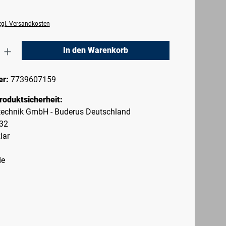
zzgl. Versandkosten
nzahl: Gib den gewünschten Wert ein oder 
In den Warenkorb
er:
7739607159
roduktsicherheit:
echnik GmbH - Buderus Deutschland
-32
lar
de