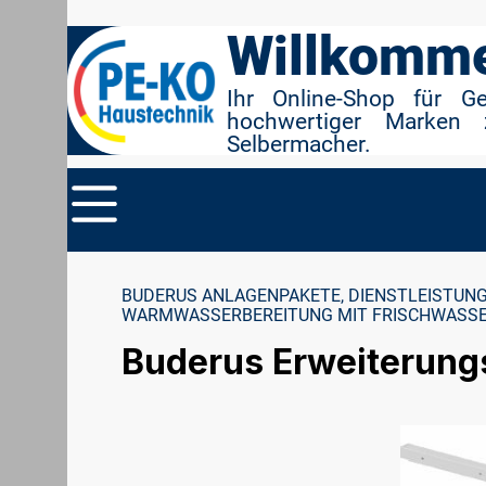
r Suche springen
Zur Hauptnavigation springen
Willkomme
Ihr Online-Shop für G
hochwertiger Marken 
Selbermacher.
BUDERUS ANLAGENPAKETE, DIENSTLEISTUNG
WARMWASSERBEREITUNG MIT FRISCHWASSE
Buderus Erweiterung
Bildergalerie überspringen