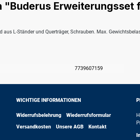
n "Buderus Erweiterungsset 
d aus L-Ständer und Querträger, Schrauben. Max. Gewichtsbela
:
7739607159
WICHTIGE INFORMATIONEN
P
Widerrufsbelehrung
Wiederrufsformular
H
P
Versandkosten
Unsere AGB
Kontakt
I