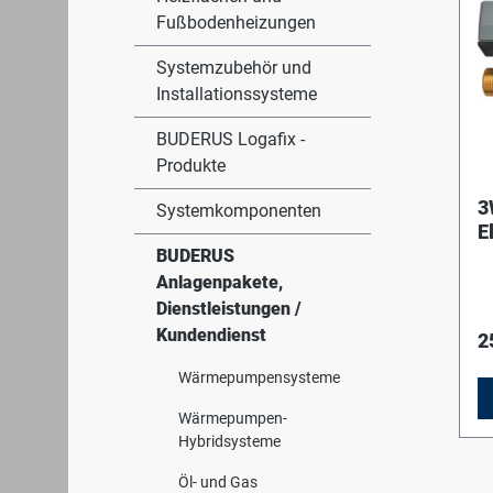
Fußbodenheizungen
Systemzubehör und
Installationssysteme
BUDERUS Logafix -
Produkte
3
Systemkomponenten
E
BUDERUS
Anlagenpakete,
Dienstleistungen /
Kundendienst
2
Wärmepumpensysteme
Wärmepumpen-
Hybridsysteme
Öl- und Gas