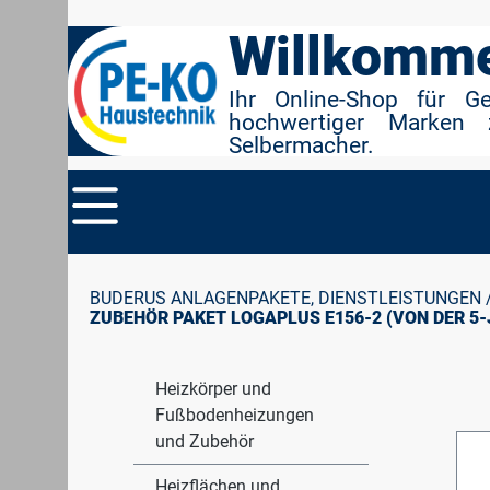
r Suche springen
Zur Hauptnavigation springen
Willkomme
Ihr Online-Shop für G
hochwertiger Marken 
Selbermacher.
BUDERUS ANLAGENPAKETE, DIENSTLEISTUNGEN 
ZUBEHÖR PAKET LOGAPLUS E156-2 (VON DER 
Heizkörper und
Fußbodenheizungen
und Zubehör
Heizflächen und