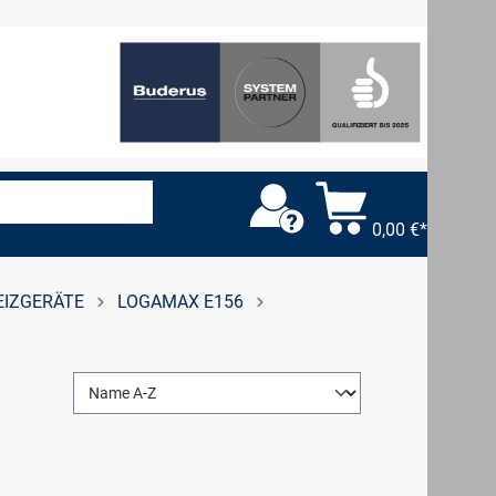
0,00 €*
EIZGERÄTE
LOGAMAX E156