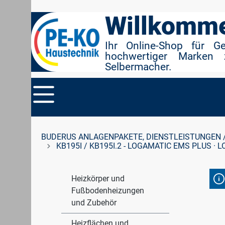
r Suche springen
Zur Hauptnavigation springen
Willkomme
Ihr Online-Shop für G
hochwertiger Marken 
Selbermacher.
BUDERUS ANLAGENPAKETE, DIENSTLEISTUNGEN 
KB195I / KB195I.2 - LOGAMATIC EMS PLUS · 
Heizkörper und
Fußbodenheizungen
und Zubehör
Heizflächen und