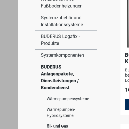
Fußbodenheizungen
Systemzubehör und
Installationssysteme
BUDERUS Logafix -
Produkte
B
Systemkomponenten
K
BUDERUS
l
Bu
Anlagenpakete,
be
Dienstleistungen /
Lo
na
Kundendienst
1
un
na
Wärmepumpensysteme
Wa
Vo
Wärmepumpen-
Ei
Hybridsysteme
Er
Um
Öl- und Gas
G2