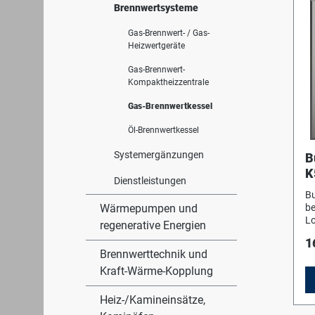
Brennwertsysteme
Ke
m
un
Gas-Brennwert- / Gas-
(G
Heizwertgeräte
Di
Gas-Brennwert-
Üb
Kompaktheizzentrale
W
Wä
Gas-Brennwertkessel
Dr
H
Öl-Brennwertkessel
ro
Gu
Systemergänzungen
B
He
K
Dr
Dienstleistungen
al
r
Bu
W
Wärmepumpen und
be
bl
Lo
(R
regenerative Energien
na
Ke
1
un
K
Brennwerttechnik und
na
ge
Kraft-Wärme-Kopplung
Wa
er
Vo
Ei
Ei
Heiz-/Kamineinsätze,
dr
Er
Ke