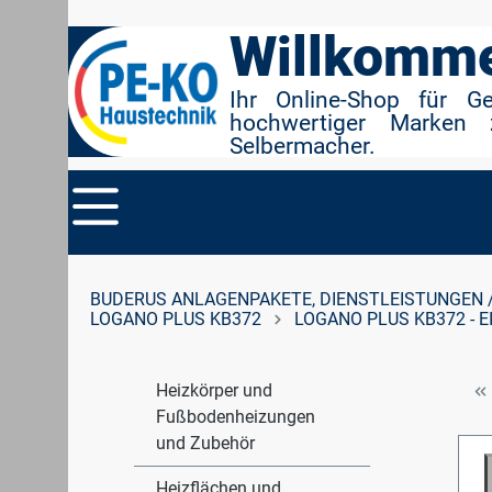
r Suche springen
Zur Hauptnavigation springen
Willkomme
Ihr Online-Shop für G
hochwertiger Marken 
Selbermacher.
BUDERUS ANLAGENPAKETE, DIENSTLEISTUNGEN 
LOGANO PLUS KB372
LOGANO PLUS KB372 - 
Heizkörper und
Fußbodenheizungen
und Zubehör
Heizflächen und