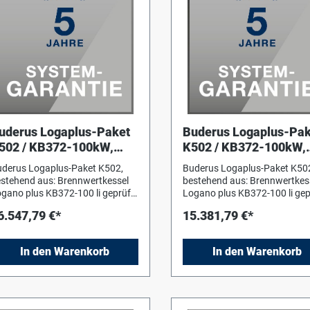
uderus Logaplus-Paket
Buderus Logaplus-Pak
502 / KB372-100kW,
K502 / KB372-100kW,
inks,EG-H/L, R5313, WT
links,EG-H/L,
derus Logaplus-Paket K502,
Buderus Logaplus-Paket K50
R5313,Weiche
stehend aus: Brennwertkessel
bestehend aus: Brennwertkes
gano plus KB372-100 li geprüft
Logano plus KB372-100 li gep
ch EN 15502 für Erdgas E(H)
nach EN 15502 für Erdgas E(
6.547,79 €*
15.381,79 €*
d LL, sowie Erdgas E(H) und LL
und LL, sowie Erdgas E(H) un
ch DVGW Arbeitsblatt G260 mit
nach DVGW Arbeitsblatt G260
sserstoffbeimischung bis 20
Wasserstoffbeimischung bis 
In den Warenkorb
In den Warenkorb
l.-% H2 und Flüssiggas.
Vol.-% H2 und Flüssiggas.
ngestellt und warmgeprüft auf
Eingestellt und warmgeprüft 
dgas E (H-Gas, G20),
Erdgas E (H-Gas, G20),
rüstsatz auf Erdgas LL (L-Gas,
Umrüstsatz auf Erdgas LL (L
5) im Lieferumfang, CE-
G25) im Lieferumfang, CE-