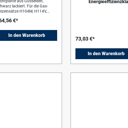
ontplatte aus Gusseisen,
Energieeffizienzkl
(G20) DE
hwarz lackiert. Für die Gas-
izeinsätze H104M, H114V,
204M und H214V.
64,56 €*
In den Warenkorb
73,03 €*
In den Warenkorb