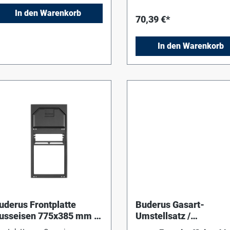
In den Warenkorb
70,39 €*
In den Warenkorb
uderus Frontplatte
Buderus Gasart-
usseisen 775x385 mm /
Umstellsatz /
ür Gasheizeinsätze
H104M_H204M Erdgas