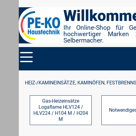
r Suche springen
Zur Hauptnavigation springen
Willkomme
Ihr Online-Shop für G
hochwertiger Marken 
Selbermacher.
HEIZ-/KAMINEINSÄTZE, KAMINÖFEN, FESTBRENN
Gas-Heizeinsätze
Logaflame HLV124 /
Notwendige
HLV224 / H104 M / H204
M