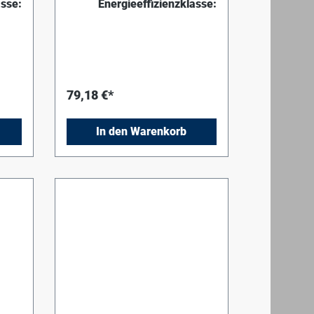
asse:
Energieeffizienzklasse:
(G25) DE
79,18 €*
In den Warenkorb