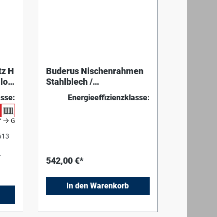
tz H
Buderus Nischenrahmen
los
Stahlblech /
Gasheizeinsätze
asse:
Energieeffizienzklasse:
613
542,00 €*
üstet
In den Warenkorb
n
eitet