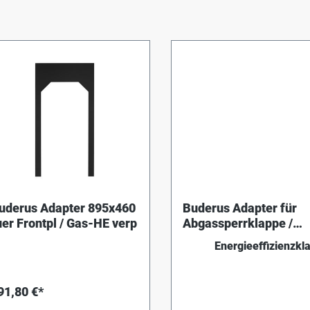
uderus Adapter 895x460
Buderus Adapter für
uer Frontpl / Gas-HE verp
Abgassperrklappe /
Gasheizeinsätze
Energieeffizienzkl
91,80 €*