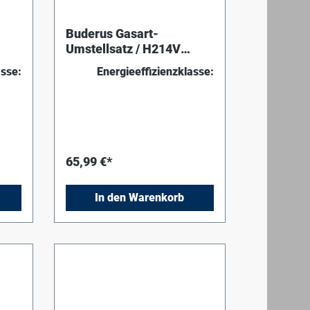
Buderus Gasart-
Umstellsatz / H214V
dgas
Erdgas E (G20) auf Erdgas
asse:
Energieeffizienzklasse:
LL (G25)
65,99 €*
In den Warenkorb