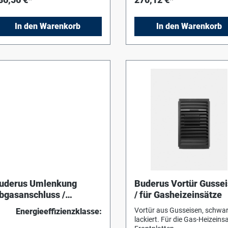
tandardwochenprogramm und
n frei programmierbares
ogramm mit 32 Schaltpunkten.
In den Warenkorb
In den Warenkorb
uderus Umlenkung
Buderus Vortür Gusse
bgasanschluss /
/ für Gasheizeinsätze
asheizeinsätze
Vortür aus Gusseisen, schwa
Energieeffizienzklasse:
lackiert. Für die Gas-Heizeins