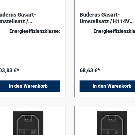
uderus Gasart-
Buderus Gasart-
mstellsatz /
Umstellsatz / H114V
104M_H204M
Erdgas E (G20) auf Er
Energieeffizienzklasse:
Energieeffizienzkl
lüssiggas (G30) DE
LL (G25)
03,83 €*
68,63 €*
In den Warenkorb
In den Warenkorb