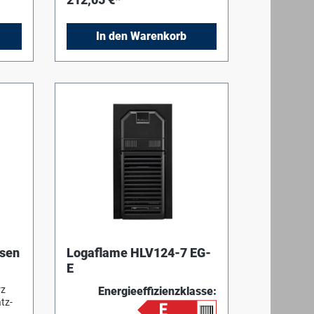
In den Warenkorb
isen
Logaflame HLV124-7 EG-
E
rz
Energieeffizienzklasse:
atz-