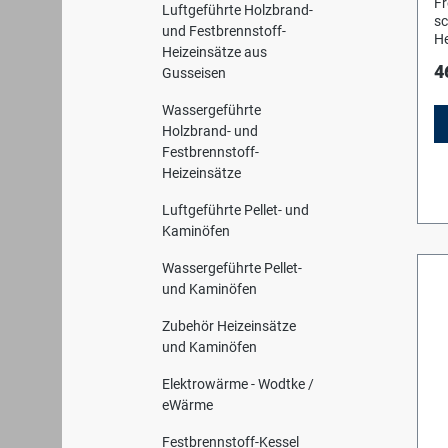
Fr
Luftgeführte Holzbrand-
sc
und Festbrennstoff-
He
Heizeinsätze aus
H
4
Gusseisen
Wassergeführte
Holzbrand- und
Festbrennstoff-
Heizeinsätze
Luftgeführte Pellet- und
Kaminöfen
Wassergeführte Pellet-
und Kaminöfen
Zubehör Heizeinsätze
und Kaminöfen
Elektrowärme - Wodtke /
eWärme
Festbrennstoff-Kessel