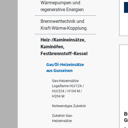
Wärmepumpen und
regenerative Energien
Brennwerttechnik und
Kraft-Wärme-Kopplung
Heiz-/Kamineinsätze,
Kaminöfen,
Festbrennstoff-Kessel
Gas/Öl-Heizeinsätze
aus Gusseisen
Gas-Heizeinsätze
Logaflame HLV124 /
HLV224 / H104 M /
H204 M
Notwendiges Zubehör
B
Zubehör Gas-
G
Heizeinsätze
f