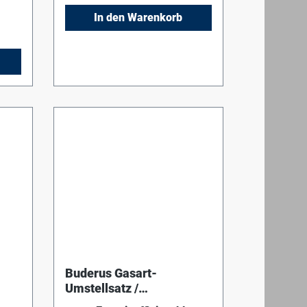
Betriebsstufen werden
In den Warenkorb
Buderus Gasart-
Umstellsatz /
 E
H104M_H204M Erdgas LL