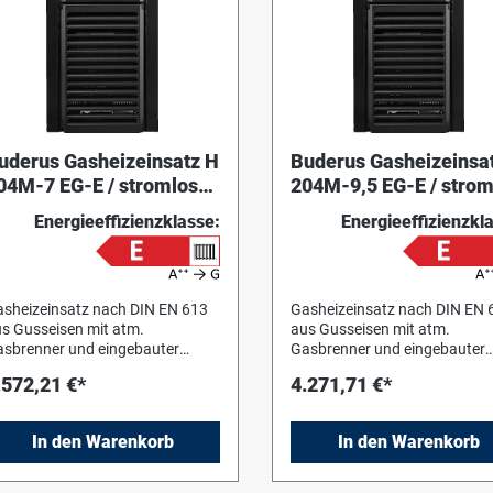
uderus Gasheizeinsatz H
Buderus Gasheizeinsa
04M-7 EG-E / stromlos
204M-9,5 EG-E / strom
odulierend
modulierend
Energieeffizienzklasse:
Energieeffizienzkl
sheizeinsatz nach DIN EN 613
Gasheizeinsatz nach DIN EN 
s Gusseisen mit atm.
aus Gusseisen mit atm.
sbrenner und eingebauter
Gasbrenner und eingebauter
römungssicherung. Ausgerüstet
Strömungssicherung. Ausger
.572,21 €*
4.271,71 €*
t einer thermischen
mit einer thermischen
bgasüberwachung. Der
Abgasüberwachung. Der
sanschluss kann von unten
Gasanschluss kann von unte
In den Warenkorb
In den Warenkorb
er von rechts erfolgen.
oder von rechts erfolgen.
sbrenner ohne Gebläse arbeitet
Gasbrenner ohne Gebläse arb
romlos modulierend in
stromlos modulierend in