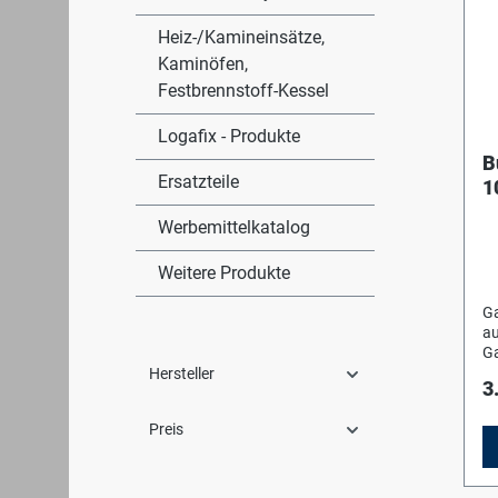
Heiz-/Kamineinsätze,
Kaminöfen,
Festbrennstoff-Kessel
Logafix - Produkte
B
Ersatzteile
1
m
Werbemittelkatalog
Weitere Produkte
Ga
au
Ga
St
Hersteller
3
mi
A
Preis
Ga
od
Ga
st