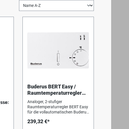
Buderus BERT Easy /
Raumtemperaturregler
zweistufig
Analoger, 2-stufiger
asse:
Raumtemperaturregler BERT Easy
für die vollautomatischen Buderus
Gas- und Ölheizeinsätze.
239,32 €*
Temperatureinstellung erfolgt mit
Hilfe eines Drehknopfes. Die