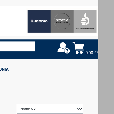
0,00 €*
ONIA