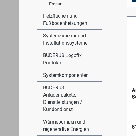
Empur
Heizflächen und
Fußbodenheizungen
Systemzubehör und
Installationssysteme
BUDERUS Logafix -
Produkte
Systemkomponenten
BUDERUS
A
Anlagenpakete,
S
Dienstleistungen /
K
Kundendienst
Wärmepumpen und
8
regenerative Energien