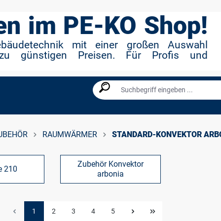
n im PE-KO Shop!
ebäudetechnik mit einer großen Auswahl
zu günstigen Preisen. Für Profis und
UBEHÖR
RAUMWÄRMER
STANDARD-KONVEKTOR ARB
Zubehör Konvektor
e 210
arbonia
1
2
3
4
5