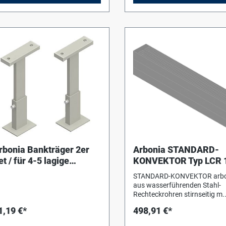
rbonia Bankträger 2er
Arbonia STANDARD-
et / für 4-5 lagige
KONVEKTOR Typ LCR 
onvektoren, RAL9016
/ BH 140 mm, BT 72 m
STANDARD-KONVEKTOR arbo
BL 1000 mm
aus wasserführenden Stahl-
Rechteckrohren stirnseitig m.
Vierkant-Sammelrohren
1,19 €*
498,91 €*
verschweißt mit integrierten
Konvektionsschächten. Die