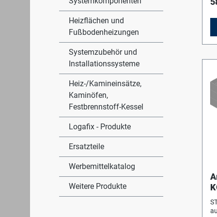
Systemkomponenten
5
ve
Ko
Heizflächen und
Be
de
Fußbodenheizungen
lie
Pu
Systemzubehör und
na
Installationssysteme
de
1/
En
Heiz-/Kamineinsätze,
dr
Kaminöfen,
wa
Festbrennstoff-Kessel
gl
wi
tr
Logafix - Produkte
mi
Si
Ersatzteile
ve
Werbemittelkatalog
A
Weitere Produkte
K
/
S
B
au