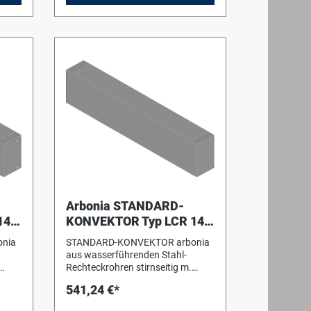
Arbonia STANDARD-
142
KONVEKTOR Typ LCR 142
m,
/ BH 140 mm, BT 72 mm,
nia
STANDARD-KONVEKTOR arbonia
BL 1200 mm
aus wasserführenden Stahl-
Rechteckrohren stirnseitig m.
Vierkant-Sammelrohren
541,24 €*
verschweißt mit integrierten
Konvektionsschächten. Die