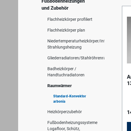
Fußbodenheizungen
und Zubehör
Flachheizkörper profiliert
Flachheizkörper plan
Niedertemperaturheizkörper/Infrarot-
Strahlungsheizung
Gliederradiatoren/Stahlröhrenradiatoren
Badheizkörper /
Handtuchradiatoren
A
1
Raumwärmer
3
F
Standard-Konvektor
arbonia
1
Heizkörperzubehör
Fußbodenheizungssysteme
Logafloor, Schütz,