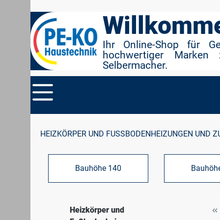
r Suche springen
Zur Hauptnavigation springen
Willkomme
Ihr Online-Shop für G
hochwertiger Marken 
Selbermacher.
HEIZKÖRPER UND FUSSBODENHEIZUNGEN UND Z
Bauhöhe 140
Bauhöh
Heizkörper und