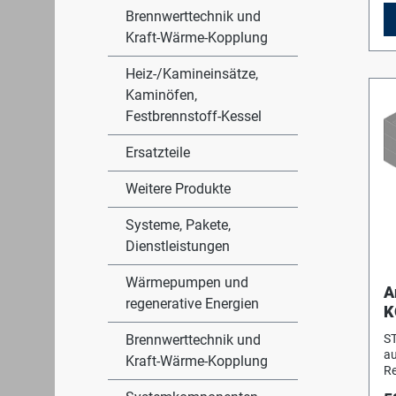
Brennwerttechnik und
Kraft-Wärme-Kopplung
Heiz-/Kamineinsätze,
Kaminöfen,
Festbrennstoff-Kessel
Ersatzteile
Weitere Produkte
Systeme, Pakete,
Dienstleistungen
Wärmepumpen und
A
regenerative Energien
K
/
Brennwerttechnik und
S
B
au
Kraft-Wärme-Kopplung
Re
Vi