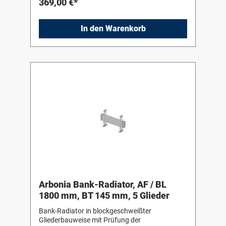
369,00 €*
DIN 55 900-2. Für liegenden Einbau mit Hilfe
von Bankkonsolen (Stützen) in Heizkörperfarbe
zum Einhängen des Heizkörpers. Die
In den Warenkorb
Anschluss- und Blindstopfen sind werkseitig
eingedichtet, in Schrumpffolie verpackt und
soweit erforderlich mit Kantenschutz versehen.
Arbonia Bank-Radiator, AF / BL
1800 mm, BT 145 mm, 5 Glieder
Bank-Radiator in blockgeschweißter
Gliederbauweise mit Prüfung der