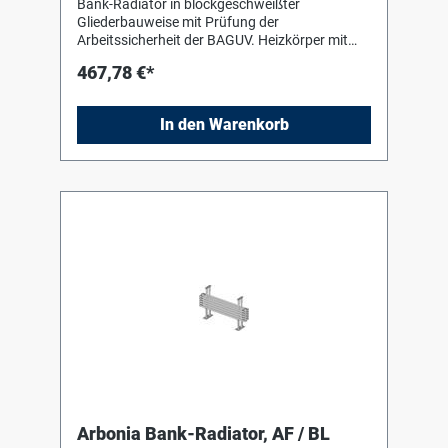
Bank-Radiator in blockgeschweißter
Gliederbauweise mit Prüfung der
Arbeitssicherheit der BAGUV. Heizkörper mit
Einbrenn-Pulverlackierung in RAL 9016 nach
467,78 €*
DIN 55 900-2. Für liegenden Einbau mit Hilfe
von Bankkonsolen (Stützen) in Heizkörperfarbe
zum Einhängen des Heizkörpers. Die
In den Warenkorb
Anschluss- und Blindstopfen sind werkseitig
eingedichtet, in Schrumpffolie verpackt und
soweit erforderlich mit Kantenschutz versehen.
Arbonia Bank-Radiator, AF / BL