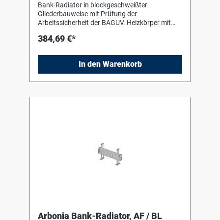
Bank-Radiator in blockgeschweißter
Gliederbauweise mit Prüfung der
Arbeitssicherheit der BAGUV. Heizkörper mit
Einbrenn-Pulverlackierung in RAL 9016 nach
384,69 €*
DIN 55 900-2. Für liegenden Einbau mit Hilfe
von Bankkonsolen (Stützen) in Heizkörperfarbe
zum Einhängen des Heizkörpers. Die
In den Warenkorb
Anschluss- und Blindstopfen sind werkseitig
eingedichtet, in Schrumpffolie verpackt und
soweit erforderlich mit Kantenschutz versehen.
Arbonia Bank-Radiator, AF / BL