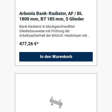
Arbonia Bank-Radiator, AF / BL
1800 mm, BT 185 mm, 5 Glieder
Bank-Radiator in blockgeschweißter
Gliederbauweise mit Prüfung der
Arbeitssicherheit der BAGUV. Heizkörper mit
Einbrenn-Pulverlackierung in RAL 9016 nach
477,26 €*
DIN 55 900-2. Für liegenden Einbau mit Hilfe
von Bankkonsolen (Stützen) in Heizkörperfarbe
zum Einhängen des Heizkörpers. Die
In den Warenkorb
Anschluss- und Blindstopfen sind werkseitig
eingedichtet, in Schrumpffolie verpackt und
soweit erforderlich mit Kantenschutz versehen.