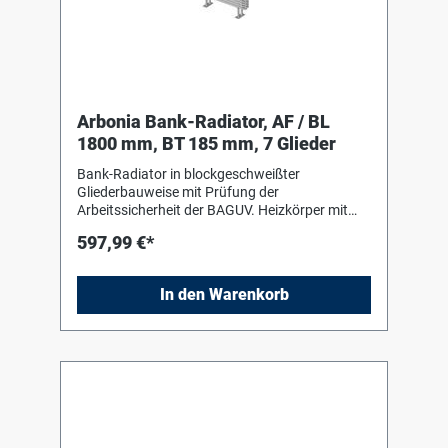
Arbonia Bank-Radiator, AF / BL
1800 mm, BT 185 mm, 7 Glieder
Bank-Radiator in blockgeschweißter
Gliederbauweise mit Prüfung der
Arbeitssicherheit der BAGUV. Heizkörper mit
Einbrenn-Pulverlackierung in RAL 9016 nach
597,99 €*
DIN 55 900-2. Für liegenden Einbau mit Hilfe
von Bankkonsolen (Stützen) in Heizkörperfarbe
zum Einhängen des Heizkörpers. Die
In den Warenkorb
Anschluss- und Blindstopfen sind werkseitig
eingedichtet, in Schrumpffolie verpackt und
soweit erforderlich mit Kantenschutz versehen.