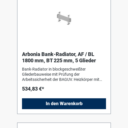
Arbonia Bank-Radiator, AF / BL
1800 mm, BT 225 mm, 5 Glieder
Bank-Radiator in blockgeschweißter
Gliederbauweise mit Prüfung der
Arbeitssicherheit der BAGUV. Heizkörper mit
Einbrenn-Pulverlackierung in RAL 9016 nach
534,83 €*
DIN 55 900-2. Für liegenden Einbau mit Hilfe
von Bankkonsolen (Stützen) in Heizkörperfarbe
zum Einhängen des Heizkörpers. Die
In den Warenkorb
Anschluss- und Blindstopfen sind werkseitig
eingedichtet, in Schrumpffolie verpackt und
soweit erforderlich mit Kantenschutz versehen.