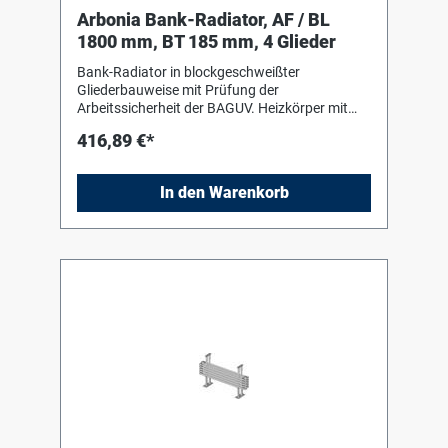
Arbonia Bank-Radiator, AF / BL
1800 mm, BT 185 mm, 4 Glieder
Bank-Radiator in blockgeschweißter
Gliederbauweise mit Prüfung der
Arbeitssicherheit der BAGUV. Heizkörper mit
Einbrenn-Pulverlackierung in RAL 9016 nach
416,89 €*
DIN 55 900-2. Für liegenden Einbau mit Hilfe
von Bankkonsolen (Stützen) in Heizkörperfarbe
zum Einhängen des Heizkörpers. Die
In den Warenkorb
Anschluss- und Blindstopfen sind werkseitig
eingedichtet, in Schrumpffolie verpackt und
soweit erforderlich mit Kantenschutz versehen.