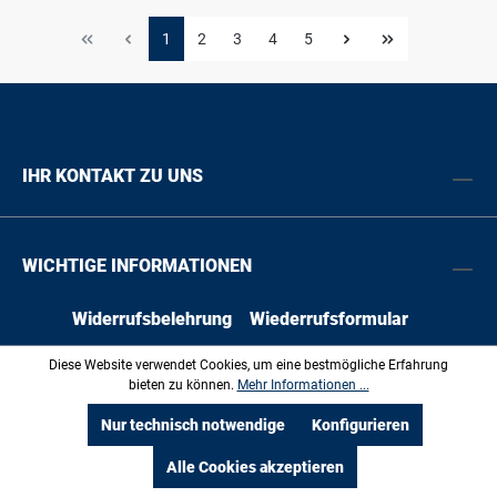
1
2
3
4
5
IHR KONTAKT ZU UNS
WICHTIGE INFORMATIONEN
Widerrufsbelehrung
Wiederrufsformular
Versandkosten
Unsere AGB
Kontakt
Diese Website verwendet Cookies, um eine bestmögliche Erfahrung
bieten zu können.
Mehr Informationen ...
Nur technisch notwendige
Konfigurieren
PE-KO HAUSTECHNIK
Alle Cookies akzeptieren