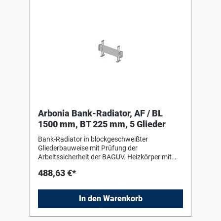
Arbonia Bank-Radiator, AF / BL
1500 mm, BT 225 mm, 5 Glieder
Bank-Radiator in blockgeschweißter
Gliederbauweise mit Prüfung der
Arbeitssicherheit der BAGUV. Heizkörper mit
Einbrenn-Pulverlackierung in RAL 9016 nach
488,63 €*
DIN 55 900-2. Für liegenden Einbau mit Hilfe
von Bankkonsolen (Stützen) in Heizkörperfarbe
zum Einhängen des Heizkörpers. Die
In den Warenkorb
Anschluss- und Blindstopfen sind werkseitig
eingedichtet, in Schrumpffolie verpackt und
soweit erforderlich mit Kantenschutz versehen.