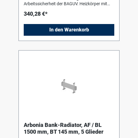
Arbeitssicherheit der BAGUV. Heizkörper mit
Einbrenn-Pulverlackierung in RAL 9016 nach
340,28 €*
DIN 55 900-2. Für liegenden Einbau mit Hilfe
von Bankkonsolen (Stützen) in Heizkörperfarbe
zum Einhängen des Heizkörpers. Die
In den Warenkorb
Anschluss- und Blindstopfen sind werkseitig
eingedichtet, in Schrumpffolie verpackt und
soweit erforderlich mit Kantenschutz versehen.
Arbonia Bank-Radiator, AF / BL
1500 mm, BT 145 mm, 5 Glieder