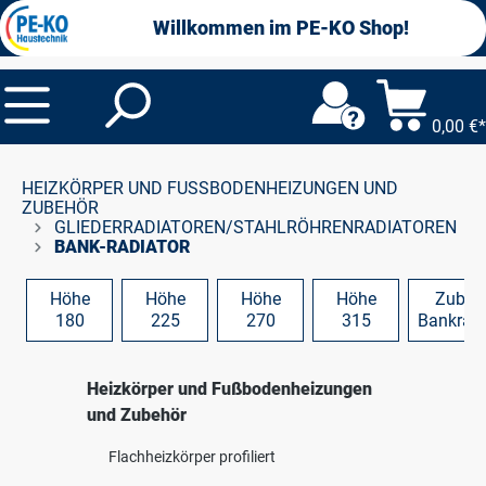
alt springen
Willkommen im PE-KO Shop!
0,00 €*
HEIZKÖRPER UND FUSSBODENHEIZUNGEN UND Z
UBEHÖR
GLIEDERRADIATOREN/STAHLRÖHRENRADIATOREN
BANK-RADIATOR
Höhe
Höhe
Höhe
Höhe
Zubeh
180
225
270
315
Bankradi
Heizkörper und Fußbodenheizungen
und Zubehör
Flachheizkörper profiliert