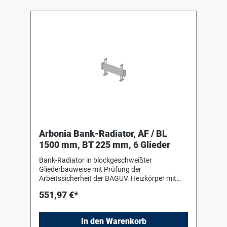
Arbonia Bank-Radiator, AF / BL
1500 mm, BT 225 mm, 6 Glieder
Bank-Radiator in blockgeschweißter
Gliederbauweise mit Prüfung der
Arbeitssicherheit der BAGUV. Heizkörper mit
Einbrenn-Pulverlackierung in RAL 9016 nach
551,97 €*
DIN 55 900-2. Für liegenden Einbau mit Hilfe
von Bankkonsolen (Stützen) in Heizkörperfarbe
zum Einhängen des Heizkörpers. Die
In den Warenkorb
Anschluss- und Blindstopfen sind werkseitig