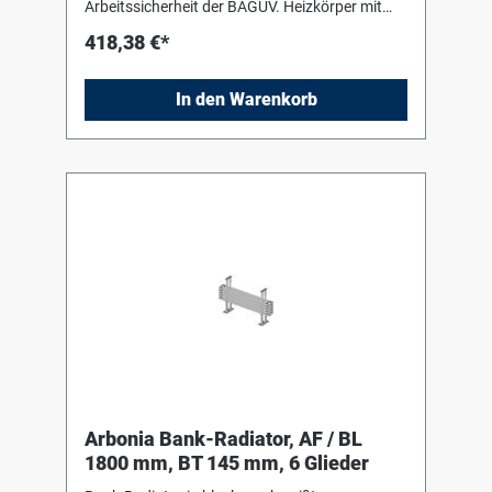
Arbeitssicherheit der BAGUV. Heizkörper mit
Einbrenn-Pulverlackierung in RAL 9016 nach
418,38 €*
DIN 55 900-2. Für liegenden Einbau mit Hilfe
von Bankkonsolen (Stützen) in Heizkörperfarbe
zum Einhängen des Heizkörpers. Die
In den Warenkorb
Anschluss- und Blindstopfen sind werkseitig
eingedichtet, in Schrumpffolie verpackt und
soweit erforderlich mit Kantenschutz versehen.
Arbonia Bank-Radiator, AF / BL
1800 mm, BT 145 mm, 6 Glieder