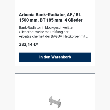
Arbonia Bank-Radiator, AF / BL
1500 mm, BT 185 mm, 4 Glieder
Bank-Radiator in blockgeschweißter
Gliederbauweise mit Prüfung der
Arbeitssicherheit der BAGUV. Heizkörper mit
Einbrenn-Pulverlackierung in RAL 9016 nach
383,14 €*
DIN 55 900-2. Für liegenden Einbau mit Hilfe
von Bankkonsolen (Stützen) in Heizkörperfarbe
zum Einhängen des Heizkörpers. Die
In den Warenkorb
Anschluss- und Blindstopfen sind werkseitig
eingedichtet, in Schrumpffolie verpackt und
soweit erforderlich mit Kantenschutz versehen.