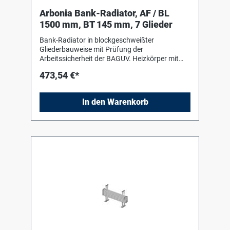
Arbonia Bank-Radiator, AF / BL
1500 mm, BT 145 mm, 7 Glieder
Bank-Radiator in blockgeschweißter
Gliederbauweise mit Prüfung der
Arbeitssicherheit der BAGUV. Heizkörper mit
Einbrenn-Pulverlackierung in RAL 9016 nach
473,54 €*
DIN 55 900-2. Für liegenden Einbau mit Hilfe
von Bankkonsolen (Stützen) in Heizkörperfarbe
zum Einhängen des Heizkörpers. Die
In den Warenkorb
Anschluss- und Blindstopfen sind werkseitig
eingedichtet, in Schrumpffolie verpackt und
soweit erforderlich mit Kantenschutz versehen.