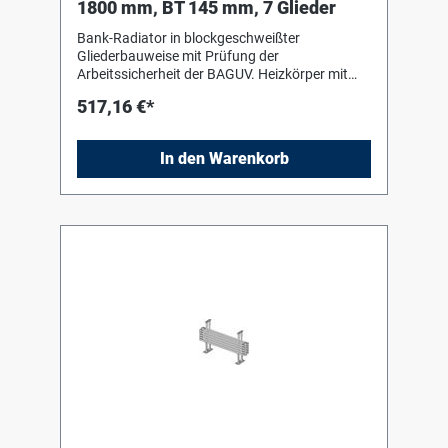
1800 mm, BT 145 mm, 7 Glieder
Bank-Radiator in blockgeschweißter
Gliederbauweise mit Prüfung der
Arbeitssicherheit der BAGUV. Heizkörper mit
Einbrenn-Pulverlackierung in RAL 9016 nach
517,16 €*
DIN 55 900-2. Für liegenden Einbau mit Hilfe
von Bankkonsolen (Stützen) in Heizkörperfarbe
zum Einhängen des Heizkörpers. Die
In den Warenkorb
Anschluss- und Blindstopfen sind werkseitig
eingedichtet, in Schrumpffolie verpackt und
soweit erforderlich mit Kantenschutz versehen.