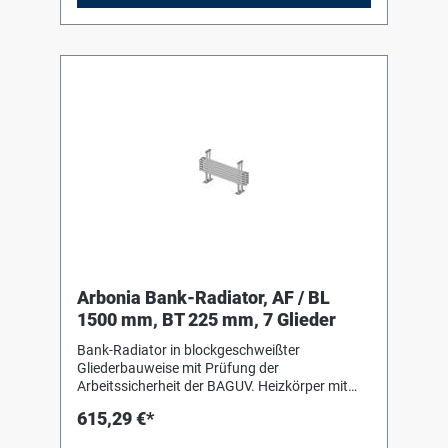
eingedichtet, in Schrumpffolie verpackt und
soweit erforderlich mit Kantenschutz versehen.
Arbonia Bank-Radiator, AF / BL
1500 mm, BT 225 mm, 7 Glieder
Bank-Radiator in blockgeschweißter
Gliederbauweise mit Prüfung der
Arbeitssicherheit der BAGUV. Heizkörper mit
Einbrenn-Pulverlackierung in RAL 9016 nach
615,29 €*
DIN 55 900-2. Für liegenden Einbau mit Hilfe
von Bankkonsolen (Stützen) in Heizkörperfarbe