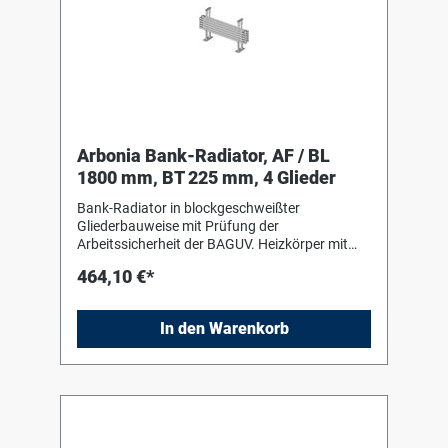
Arbonia Bank-Radiator, AF / BL
1800 mm, BT 225 mm, 4 Glieder
Bank-Radiator in blockgeschweißter
Gliederbauweise mit Prüfung der
Arbeitssicherheit der BAGUV. Heizkörper mit
Einbrenn-Pulverlackierung in RAL 9016 nach
464,10 €*
DIN 55 900-2. Für liegenden Einbau mit Hilfe
von Bankkonsolen (Stützen) in Heizkörperfarbe
zum Einhängen des Heizkörpers. Die
In den Warenkorb
Anschluss- und Blindstopfen sind werkseitig
eingedichtet, in Schrumpffolie verpackt und
soweit erforderlich mit Kantenschutz versehen.