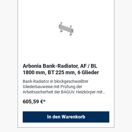
Arbonia Bank-Radiator, AF / BL
1800 mm, BT 225 mm, 6 Glieder
Bank-Radiator in blockgeschweißter
Gliederbauweise mit Prüfung der
Arbeitssicherheit der BAGUV. Heizkörper mit
Einbrenn-Pulverlackierung in RAL 9016 nach
605,59 €*
DIN 55 900-2. Für liegenden Einbau mit Hilfe
von Bankkonsolen (Stützen) in Heizkörperfarbe
zum Einhängen des Heizkörpers. Die
In den Warenkorb
Anschluss- und Blindstopfen sind werkseitig
eingedichtet, in Schrumpffolie verpackt und
soweit erforderlich mit Kantenschutz versehen.