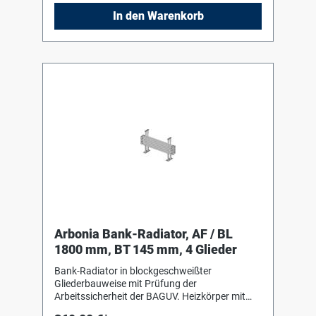
zum Einhängen des Heizkörpers. Die
In den Warenkorb
Anschluss- und Blindstopfen sind werkseitig
eingedichtet, in Schrumpffolie verpackt und
soweit erforderlich mit Kantenschutz versehen.
Arbonia Bank-Radiator, AF / BL
1800 mm, BT 145 mm, 4 Glieder
Bank-Radiator in blockgeschweißter
Gliederbauweise mit Prüfung der
Arbeitssicherheit der BAGUV. Heizkörper mit
Einbrenn-Pulverlackierung in RAL 9016 nach