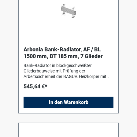
Arbonia Bank-Radiator, AF / BL
1500 mm, BT 185 mm, 7 Glieder
Bank-Radiator in blockgeschweißter
Gliederbauweise mit Prüfung der
Arbeitssicherheit der BAGUV. Heizkörper mit
Einbrenn-Pulverlackierung in RAL 9016 nach
545,64 €*
DIN 55 900-2. Für liegenden Einbau mit Hilfe
von Bankkonsolen (Stützen) in Heizkörperfarbe
zum Einhängen des Heizkörpers. Die
In den Warenkorb
Anschluss- und Blindstopfen sind werkseitig
eingedichtet, in Schrumpffolie verpackt und
soweit erforderlich mit Kantenschutz versehen.