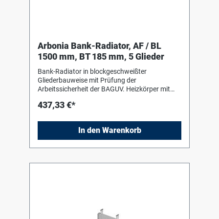
Arbonia Bank-Radiator, AF / BL
1500 mm, BT 185 mm, 5 Glieder
Bank-Radiator in blockgeschweißter
Gliederbauweise mit Prüfung der
Arbeitssicherheit der BAGUV. Heizkörper mit
Einbrenn-Pulverlackierung in RAL 9016 nach
437,33 €*
DIN 55 900-2. Für liegenden Einbau mit Hilfe
von Bankkonsolen (Stützen) in Heizkörperfarbe
zum Einhängen des Heizkörpers. Die
In den Warenkorb
Anschluss- und Blindstopfen sind werkseitig
eingedichtet, in Schrumpffolie verpackt und
soweit erforderlich mit Kantenschutz versehen.