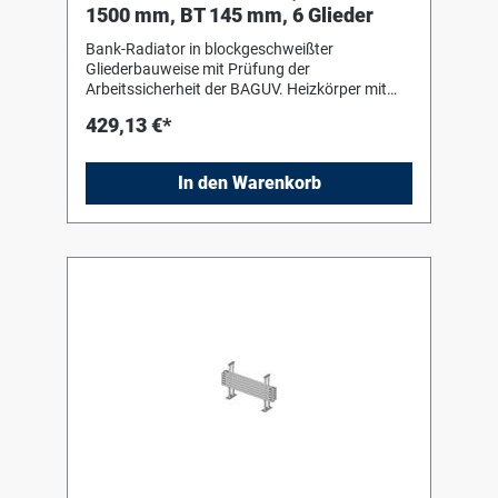
1500 mm, BT 145 mm, 6 Glieder
Bank-Radiator in blockgeschweißter
Gliederbauweise mit Prüfung der
Arbeitssicherheit der BAGUV. Heizkörper mit
Einbrenn-Pulverlackierung in RAL 9016 nach
429,13 €*
DIN 55 900-2. Für liegenden Einbau mit Hilfe
von Bankkonsolen (Stützen) in Heizkörperfarbe
zum Einhängen des Heizkörpers. Die
In den Warenkorb
Anschluss- und Blindstopfen sind werkseitig
eingedichtet, in Schrumpffolie verpackt und
soweit erforderlich mit Kantenschutz versehen.