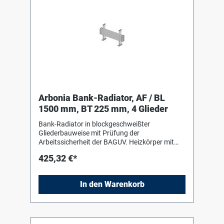
Arbonia Bank-Radiator, AF / BL
1500 mm, BT 225 mm, 4 Glieder
Bank-Radiator in blockgeschweißter
Gliederbauweise mit Prüfung der
Arbeitssicherheit der BAGUV. Heizkörper mit
Einbrenn-Pulverlackierung in RAL 9016 nach
425,32 €*
DIN 55 900-2. Für liegenden Einbau mit Hilfe
von Bankkonsolen (Stützen) in Heizkörperfarbe
zum Einhängen des Heizkörpers. Die
In den Warenkorb
Anschluss- und Blindstopfen sind werkseitig
eingedichtet, in Schrumpffolie verpackt und
soweit erforderlich mit Kantenschutz versehen.