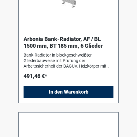
Arbonia Bank-Radiator, AF / BL
1500 mm, BT 185 mm, 6 Glieder
Bank-Radiator in blockgeschweißter
Gliederbauweise mit Prüfung der
Arbeitssicherheit der BAGUV. Heizkörper mit
Einbrenn-Pulverlackierung in RAL 9016 nach
491,46 €*
DIN 55 900-2. Für liegenden Einbau mit Hilfe
von Bankkonsolen (Stützen) in Heizkörperfarbe
zum Einhängen des Heizkörpers. Die
In den Warenkorb
Anschluss- und Blindstopfen sind werkseitig
eingedichtet, in Schrumpffolie verpackt und
soweit erforderlich mit Kantenschutz versehen.