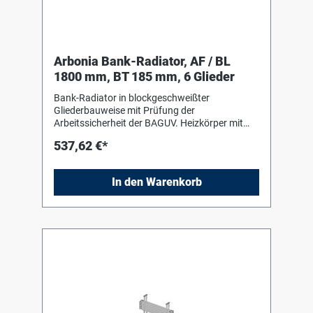
Arbonia Bank-Radiator, AF / BL
1800 mm, BT 185 mm, 6 Glieder
Bank-Radiator in blockgeschweißter
Gliederbauweise mit Prüfung der
Arbeitssicherheit der BAGUV. Heizkörper mit
Einbrenn-Pulverlackierung in RAL 9016 nach
537,62 €*
DIN 55 900-2. Für liegenden Einbau mit Hilfe
von Bankkonsolen (Stützen) in Heizkörperfarbe
zum Einhängen des Heizkörpers. Die
In den Warenkorb
Anschluss- und Blindstopfen sind werkseitig
eingedichtet, in Schrumpffolie verpackt und
soweit erforderlich mit Kantenschutz versehen.