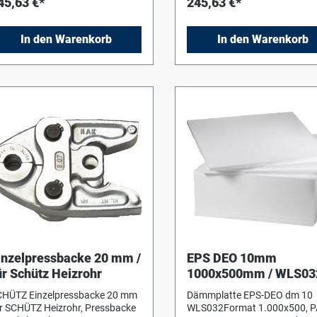
45,63 €*
245,63 €*
In den Warenkorb
In den Warenkorb
inzelpressbacke 20 mm /
EPS DEO 10mm
ür Schütz Heizrohr
1000x500mm / WLS03
ohne Trittschall
CHÜTZ Einzelpressbacke 20 mm
Dämmplatte EPS-DEO dm 10
r SCHÜTZ Heizrohr, Pressbacke
WLS032Format 1.000x500, 