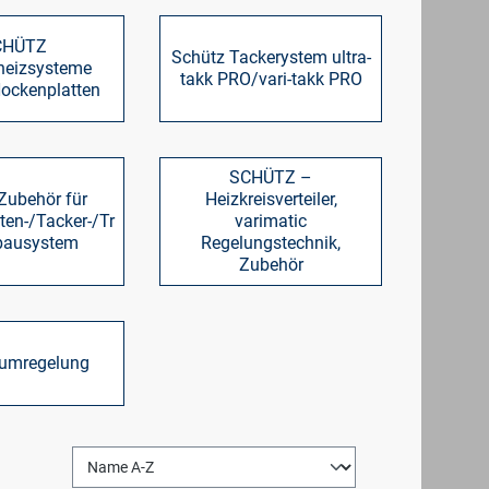
CHÜTZ
Schütz Tackerystem ultra-
heizsysteme
takk PRO/vari-takk PRO
ockenplatten
SCHÜTZ –
Zubehör für
Heizkreisverteiler,
ten-/Tacker-/Tr
varimatic
bausystem
Regelungstechnik,
Zubehör
aumregelung