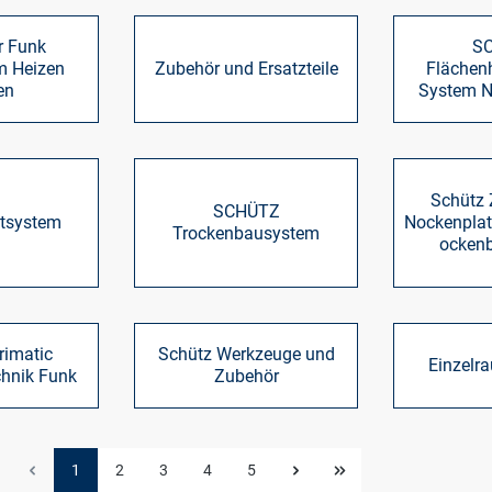
r Funk
S
m Heizen
Zubehör und Ersatzteile
Flächen
en
System N
Schütz 
SCHÜTZ
ttsystem
Nockenplat
Trockenbausystem
ocken
rimatic
Schütz Werkzeuge und
Einzelr
hnik Funk
Zubehör
1
2
3
4
5