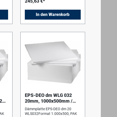
245,63 €*
In den Warenkorb
EPS-DEO dm WLG 032
2
20mm, 1000x500mm /
WLS032 ohne Trittschall
Dämmplatte EPS-DEO dm 20
PAK
WLS032Format 1.000x500, PAK