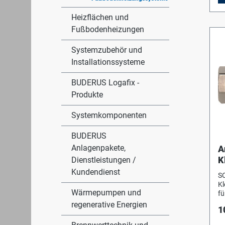
Heizflächen und
Fußbodenheizungen
Systemzubehör und
Installationssysteme
BUDERUS Logafix -
Produkte
Systemkomponenten
BUDERUS
Anlagenpakete,
A
K
Dienstleistungen /
2
Kundendienst
S
K
K
Wärmepumpen und
fü
A
regenerative Energien
1
Me
Ar