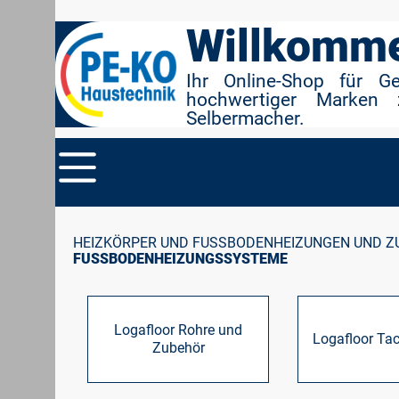
r Suche springen
Zur Hauptnavigation springen
Willkomme
Ihr Online-Shop für G
hochwertiger Marken 
Selbermacher.
HEIZKÖRPER UND FUSSBODENHEIZUNGEN UND Z
FUSSBODENHEIZUNGSSYSTEME
Logafloor Rohre und
Logafloor Ta
Zubehör