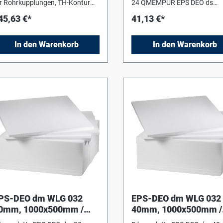
r Rohrkupplungen, TH-Kontur
24 QMEMPUR EPS DEO ds
ohrdimension: 20 mm
Bodendämmplatten
45,63 €*
41,13 €*
(keinTrittschall) WLS 032, B1
DIN 4102,Druckspannung/ -
festigkeit > 100 kPa.Format
In den Warenkorb
In den Warenkorb
1.000x500mm
PS-DEO dm WLG 032
EPS-DEO dm WLG 032
0mm, 1000x500mm /
40mm, 1000x500mm /
LS032 ohne Trittschall
WLS032 ohne Trittscha