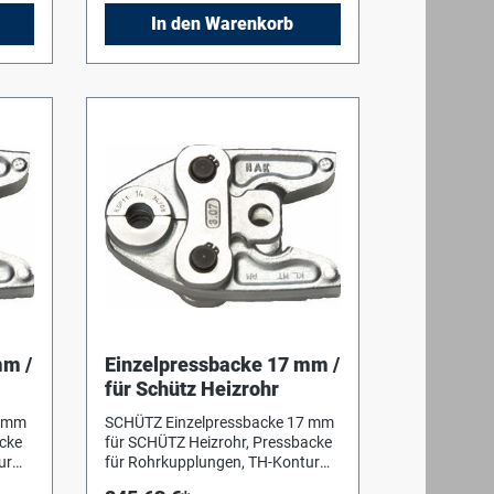
In den Warenkorb
 mit
en
mm /
Einzelpressbacke 17 mm /
für Schütz Heizrohr
6 mm
SCHÜTZ Einzelpressbacke 17 mm
cke
für SCHÜTZ Heizrohr, Pressbacke
ur
für Rohrkupplungen, TH-Kontur
Rohrdimension: 17 mm