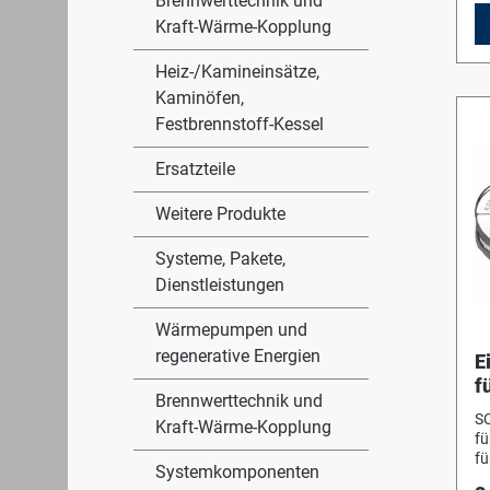
Brennwerttechnik und
au
Kraft-Wärme-Kopplung
m
Heiz-/Kamineinsätze,
Kaminöfen,
Festbrennstoff-Kessel
Ersatzteile
Weitere Produkte
Systeme, Pakete,
Dienstleistungen
Wärmepumpen und
regenerative Energien
E
f
Brennwerttechnik und
S
Kraft-Wärme-Kopplung
fü
fü
Systemkomponenten
R