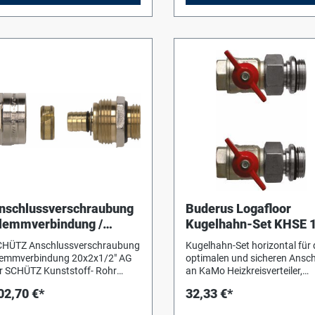
nschlussverschraubung
Buderus Logafloor
lemmverbindung /
Kugelhahn-Set KHSE 
0x2x1/2" AG für Schütz
CHÜTZ Anschlussverschraubung
Kugelhahn-Set horizontal für den
unststoff- Rohr
lemmverbindung 20x2x1/2" AG
optimalen und sicheren Anschluss
r SCHÜTZ Kunststoff- Rohr
an KaMo Heizkreisverteiler,
nschlussverschraubung aus
bestehend aus: 2 Stück
02,70 €*
32,33 €*
ssing, zum Anschluss an
Kugelhähne mit lösbaren
maturen. Dimension: 1/2" AG
Verschraubungen,