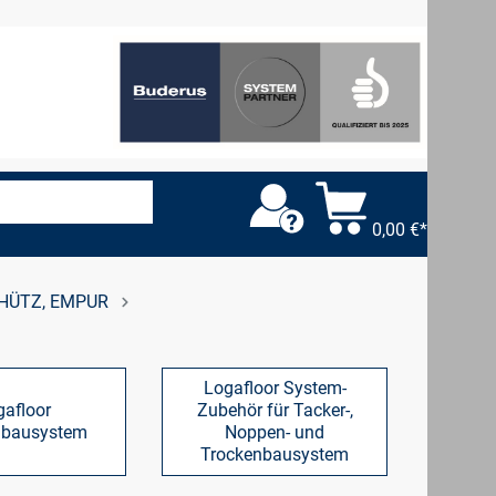
0,00 €*
ÜTZ, EMPUR
Logafloor System-
gafloor
Zubehör für Tacker-,
nbausystem
Noppen- und
Trockenbausystem