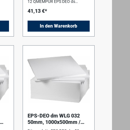
12 QMEMPUR EPS DEO ds
Bodendämmplatten
41,13 €*
 gem.
(keinTrittschall) WLS 032, B1 gem.
DIN 4102,Druckspannung/ -
festigkeit > 100 kPa.Format
In den Warenkorb
1.000x500mm
EPS-DEO dm WLG 032
50mm, 1000x500mm /
ll
WLS032 ohne Trittschall