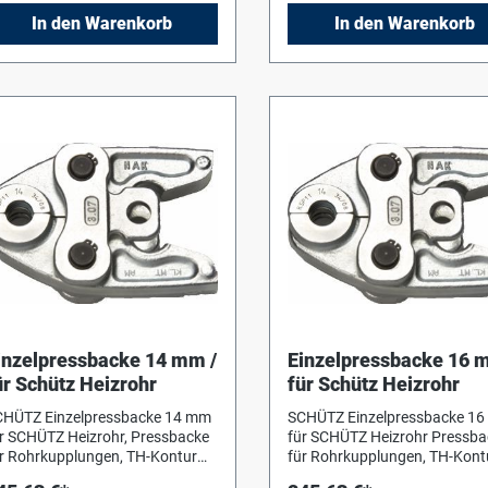
f Für Kunststoffheizrohr: 20x2
Primäranschluss 1" IG, Anschluss
In den Warenkorb
In den Warenkorb
m
an den Verteiler 1" AG. Alle
Armaturen voll vernickelt und
hochwertigen selbstdichtend
EPDM - Dich
inzelpressbacke 14 mm /
Einzelpressbacke 16 
ür Schütz Heizrohr
für Schütz Heizrohr
CHÜTZ Einzelpressbacke 14 mm
SCHÜTZ Einzelpressbacke 1
r SCHÜTZ Heizrohr, Pressbacke
für SCHÜTZ Heizrohr Pressba
r Rohrkupplungen, TH-Kontur
für Rohrkupplungen, TH-Kont
ohrdimension: 14 mm
Rohrdimension: 16 mm