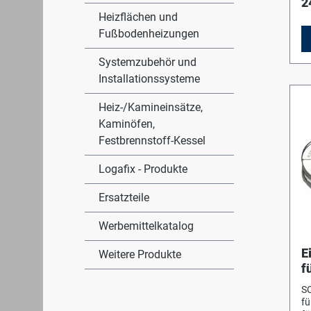
2
Heizflächen und
Fußbodenheizungen
Systemzubehör und
Installationssysteme
Heiz-/Kamineinsätze,
Kaminöfen,
Festbrennstoff-Kessel
Logafix - Produkte
Ersatzteile
Werbemittelkatalog
E
Weitere Produkte
f
S
fü