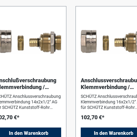
nschlußverschraubung
Anschlussverschraub
lemmverbindung /
Klemmverbindung /
4x2x1/2" AG für Schütz
16x2x1/2" AG für Schü
CHÜTZ Anschlussverschraubung
SCHÜTZ Anschlussverschrau
unststoff-Rohr
Kunststoff- Rohr
lemmverbindung 14x2x1/2" AG
Klemmverbindung 16x2x1/2"
r SCHÜTZ Kunststoff-Rohr
für SCHÜTZ Kunststoff-Rohr
nschlussverschraubung aus
Anschlussverschraubung au
02,70 €*
102,70 €*
ssing, zum Anschluss an
Messing, zum Anschluss an
maturen. Dimension:1/2" AG auf
Armaturen. Dimension: 1/2" 
nststoffheizrohr 14x2 mm
auf Kunststoffheizrohr 16x2
In den Warenkorb
In den Warenkorb