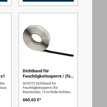
Dichtband für
1x1
Feuchtigkeitssperre / (für
Reststücke), 15 m/ Rolle
SCHÜTZ Dichtband für
Feuchtigkeitssperre (für
Reststücke), 15 m/Rolle Dichtband
für Feuchtigkeitssperre PE 3/300,
660,63 €*
zur Verarbeitung der Reststücke
Rollenlänge: 15m Bahnbreite: 2cm