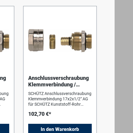
ung
Anschlussverschraubung
Klemmverbindung /
tz
17x2x1/2" AG für Schütz
bung
SCHÜTZ Anschlussverschraubung
Kunststoff- Rohr
 AG
Klemmverbindung 17x2x1/2" AG
für SCHÜTZ Kunststoff-Rohr
s
Anschlussverschraubung aus
102,70 €*
Messing, zum Anschluss an
AG
Armaturen. Dimension: 1/2" AG
 mm
auf Kunststoffheizrohr 17x2 mm
In den Warenkorb