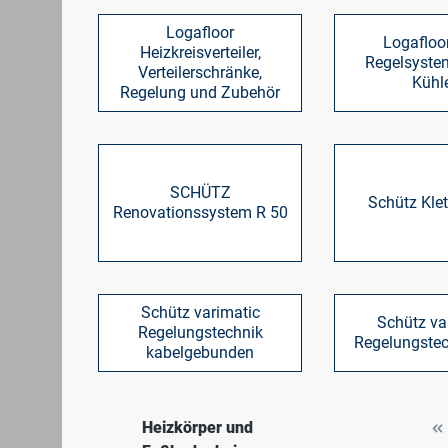
Logafloor
Logafloo
Heizkreisverteiler,
Regelsyste
Verteilerschränke,
Kühl
Regelung und Zubehör
SCHÜTZ
Schütz Kle
Renovationssystem R 50
Schütz varimatic
Schütz va
Regelungstechnik
Regelungstec
kabelgebunden
Heizkörper und