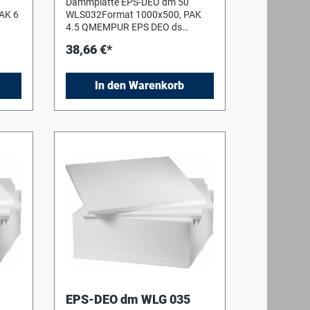
Dämmplatte EPS-DEO dm 50
AK 6
WLS032Format 1000x500, PAK
4.5 QMEMPUR EPS DEO ds
Bodendämmplatten
38,66 €*
 gem.
(keinTrittschall) WLS 032, B1 gem.
DIN 4102,Druckspannung/ -
festigkeit > 100 kPa.Format
In den Warenkorb
1.000x500mm
EPS-DEO dm WLG 035