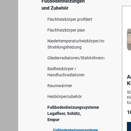
Fußbodenheizungen
und Zubehör
Flachheizkörper profiliert
Flachheizkörper plan
Niedertemperaturheizkörper/Infrarot-
Strahlungsheizung
Gliederradiatoren/Stahlröhrenradiatoren
Badheizkörper /
Handtuchradiatoren
A
K
Raumwärmer
1
S
K
Heizkörperzubehör
K
fü
Fußbodenheizungssysteme
A
1
Me
Logafloor, Schütz,
Ar
Empur
Ku
Fußbodenheizungssysteme