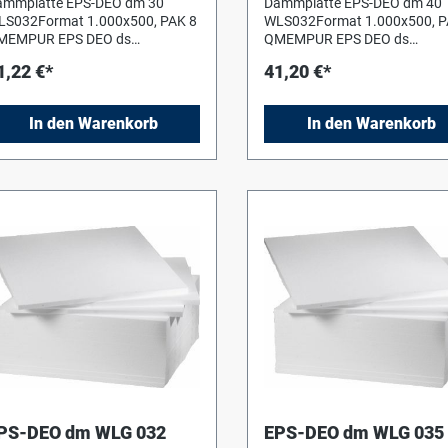
ämmplatte EPS-DEO dm 30
Dämmplatte EPS-DEO dm 40
LS032Format 1.000x500, PAK 8
WLS032Format 1.000x500, P
MEMPUR EPS DEO ds
QMEMPUR EPS DEO ds
odendämmplatten
Bodendämmplatten
1,22 €*
41,20 €*
einTrittschall) WLS 032, B1 gem.
(keinTrittschall) WLS 032, B1
N 4102,Druckspannung/ -
DIN 4102,Druckspannung/ -
stigkeit > 100 kPa.Format
festigkeit > 100 kPa.Format
In den Warenkorb
In den Warenkorb
.000x500mm
1.000x500mm
PS-DEO dm WLG 032
EPS-DEO dm WLG 035