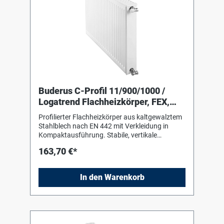
Buderus C-Profil 11/900/1000 /
Logatrend Flachheizkörper, FEX,
Stopfen
Profilierter Flachheizkörper aus kaltgewalztem
Stahlblech nach EN 442 mit Verkleidung in
Kompaktausführung. Stabile, vertikale
Profilierung mit Sickenteilung 33 1/3 mm.
163,70 €*
Rohrleitungsanschluss gleichoder
wechselseitig über vier seitliche G 1/2-
Innengewinde. Hochwertige, umweltfreundliche
In den Warenkorb
Lackierung gemäß DIN 55900. Erhöhter
Korrosisowie Phosphatierung, kataphoretische
Tauchgrundierung und anschliessende
Einbrenn-Pulverlackierung mit hoher Kratzund
Schlagfestigkeit in RAL 9016 verkehrsweiß. Im