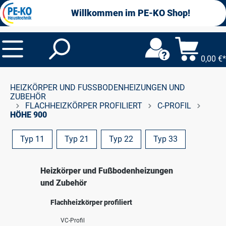
alt springen
Willkommen im PE-KO Shop!
0,00 €*
HEIZKÖRPER UND FUSSBODENHEIZUNGEN UND Z
UBEHÖR
FLACHHEIZKÖRPER PROFILIERT
C-PROFIL
HÖHE 900
Typ 11
Typ 21
Typ 22
Typ 33
Heizkörper und Fußbodenheizungen
und Zubehör
Flachheizkörper profiliert
VC-Profil