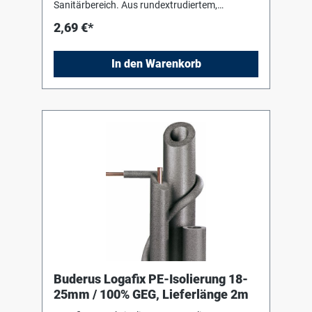
Sanitärbereich. Aus rundextrudiertem,
geschlossenzelligem Polyäthylenschaum,
2,69 €*
alterungsbeständig und unverrottbar.
Verarbeitungshinweise des Herstellers sind zu
beachten !
In den Warenkorb
Buderus Logafix PE-Isolierung 18-
25mm / 100% GEG, Lieferlänge 2m