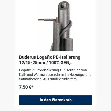
Buderus Logafix PE-Isolierung
12/15-25mm / 100% GEG,
Lieferlänge 2m
Logafix PE-Rohrisolierung zur Isolierung von
Kalt- und Warmwasserrohren im Heizungs- und
Sanitärbereich. Aus rundextrudiertem,
geschlossenzelligem Polyäthylenschaum,
7,50 €*
alterungsbeständig und unverrottbar.
Verarbeitungshinweise des Herstellers sind zu
beachten !
In den Warenkorb