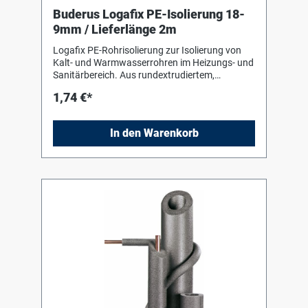
Buderus Logafix PE-Isolierung 18-
9mm / Lieferlänge 2m
Logafix PE-Rohrisolierung zur Isolierung von
Kalt- und Warmwasserrohren im Heizungs- und
Sanitärbereich. Aus rundextrudiertem,
geschlossenzelligem Polyäthylenschaum,
1,74 €*
alterungsbeständig und unverrottbar.
Verarbeitungshinweise des Herstellers sind zu
beachten !
In den Warenkorb