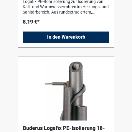
Logafix PE-Rohrisolierung zur Isolierung von
Kalt- und Warmwasserrohren im Heizungs- und
Sanitärbereich. Aus rundextrudiertem,
geschlossenzelligem Polyäthylenschaum,
8,19 €*
alterungsbeständig und unverrottbar.
Verarbeitungshinweise des Herstellers sind zu
beachten !
In den Warenkorb
Buderus Logafix PE-Isolierung 18-