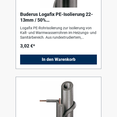
Buderus Logafix PE-Isolierung 22-
13mm / 50%
GEG,f.Kaltwasserleit.,Länge 2m
Logafix PE-Rohrisolierung zur Isolierung von
Kalt- und Warmwasserrohren im Heizungs- und
Sanitärbereich. Aus rundextrudiertem,
geschlossenzelligem Polyäthylenschaum,
3,02 €*
alterungsbeständig und unverrottbar.
Verarbeitungshinweise des Herstellers sind zu
beachten !
In den Warenkorb