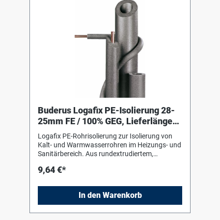
Buderus Logafix PE-Isolierung 28-
25mm FE / 100% GEG, Lieferlänge
2m
Logafix PE-Rohrisolierung zur Isolierung von
Kalt- und Warmwasserrohren im Heizungs- und
Sanitärbereich. Aus rundextrudiertem,
geschlossenzelligem Polyäthylenschaum,
9,64 €*
alterungsbeständig und unverrottbar.
Verarbeitungshinweise des Herstellers sind zu
beachten !
In den Warenkorb