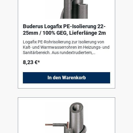
Buderus Logafix PE-Isolierung 22-
25mm / 100% GEG, Lieferlänge 2m
Logafix PE-Rohrisolierung zur Isolierung von
Kalt- und Warmwasserrohren im Heizungs- und
Sanitärbereich. Aus rundextrudiertem,
geschlossenzelligem Polyäthylenschaum,
8,23 €*
alterungsbeständig und unverrottbar.
Verarbeitungshinweise des Herstellers sind zu
beachten !
In den Warenkorb