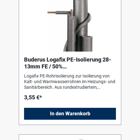
Buderus Logafix PE-Isolierung 28-
13mm FE / 50%
GEG,f.Kaltwasserleit.,Länge 2m
Logafix PE-Rohrisolierung zur Isolierung von
Kalt- und Warmwasserrohren im Heizungs- und
Sanitärbereich. Aus rundextrudiertem,
geschlossenzelligem Polyäthylenschaum,
3,55 €*
alterungsbeständig und unverrottbar.
Verarbeitungshinweise des Herstellers sind zu
beachten !
In den Warenkorb