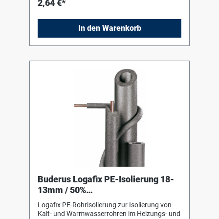
2,64 €*
alterungsbeständig und unverrottbar.
Verarbeitungshinweise des Herstellers sind zu
beachten !
In den Warenkorb
Buderus Logafix PE-Isolierung 18-
13mm / 50%
GEG,f.Kaltwasserleit.,Länge 2m
Logafix PE-Rohrisolierung zur Isolierung von
Kalt- und Warmwasserrohren im Heizungs- und