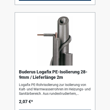
Buderus Logafix PE-Isolierung 28-
9mm / Lieferlänge 2m
Logafix PE-Rohrisolierung zur Isolierung von
Kalt- und Warmwasserrohren im Heizungs- und
Sanitärbereich. Aus rundextrudiertem,
geschlossenzelligem Polyäthylenschaum,
2,07 €*
alterungsbeständig und unverrottbar.
Verarbeitungshinweise des Herstellers sind zu