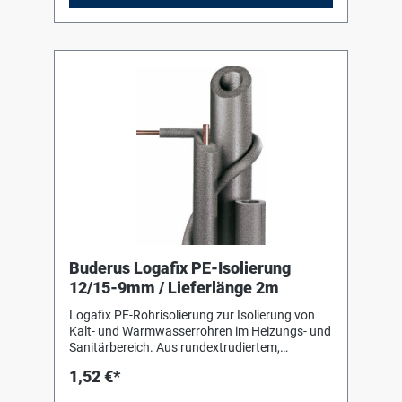
Buderus Logafix PE-Isolierung
12/15-9mm / Lieferlänge 2m
Logafix PE-Rohrisolierung zur Isolierung von
Kalt- und Warmwasserrohren im Heizungs- und
Sanitärbereich. Aus rundextrudiertem,
geschlossenzelligem Polyäthylenschaum,
1,52 €*
alterungsbeständig und unverrottbar.
Verarbeitungshinweise des Herstellers sind zu