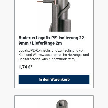
Buderus Logafix PE-Isolierung 22-
9mm / Lieferlänge 2m
Logafix PE-Rohrisolierung zur Isolierung von
Kalt- und Warmwasserrohren im Heizungs- und
Sanitärbereich. Aus rundextrudiertem,
geschlossenzelligem Polyäthylenschaum,
1,74 €*
alterungsbeständig und unverrottbar.
Verarbeitungshinweise des Herstellers sind zu
beachten !
In den Warenkorb