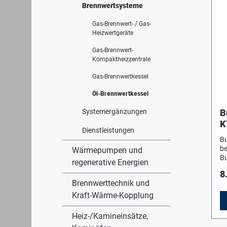
NO
Brennwertsysteme
ei
He
Gas-Brennwert- / Gas-
G
Heizwertgeräte
Wä
Ke
Gas-Brennwert-
Si
Kompaktheizzentrale
Ob
Gas-Brennwertkessel
sc
in
Öl-Brennwertkessel
DI
W
Systemergänzungen
B
Öl
K
Mo
Dienstleistungen
mi
H
Bu
Ti
M
be
Wärmepumpen und
wa
Bu
Zu
regenerative Energien
Lo
wa
8
DI
vo
Brennwerttechnik und
In
In
Lo
Kraft-Wärme-Kopplung
Re
Dr
He
Ve
Re
Heiz-/Kamineinsätze,
Be
In