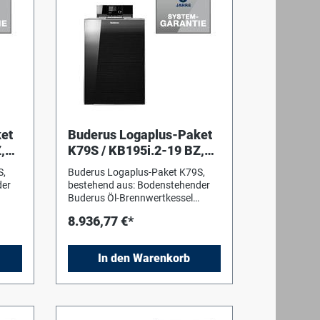
et
Buderus Logaplus-Paket
,
K79S / KB195i.2-19 BZ,
HSM20,
S,
Buderus Logaplus-Paket K79S,
MSL25,KAS,BC400
der
bestehend aus: Bodenstehender
Buderus Öl-Brennwertkessel
 nach
Logano plus KB195i, geprüft nach
8.936,77 €*
DIN EN 303, CE-Kennzeichen.
enner
Integrierter 2-stufiger Blaubrenner
Logatop BZ1.1.
In den Warenkorb
Drehzahlgeregeltes
ser
Verbrennungsluft-Gebläse, leiser
Betrieb, optimierte
isch
Verbrennungswerte für praktisch
ingen
rußfreie Verbrennung mit geringen