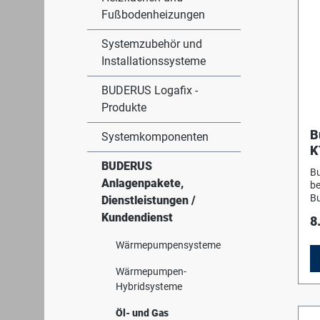
Fußbodenheizungen
Systemzubehör und
Installationssysteme
BUDERUS Logafix -
Produkte
B
Systemkomponenten
K
H
BUDERUS
Bu
Anlagenpakete,
be
Bu
Dienstleistungen /
Lo
Kundendienst
8
DI
In
Wärmepumpensysteme
Lo
Dr
Wärmepumpen-
Ve
Hybridsysteme
Be
Ve
Öl- und Gas
ru