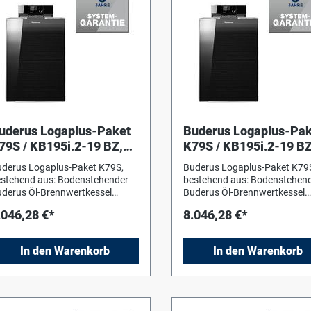
uderus Logaplus-Paket
Buderus Logaplus-Pak
79S / KB195i.2-19 BZ,
K79S / KB195i.2-19 BZ
S25, MSL25,KAS,BC400
HS25,
derus Logaplus-Paket K79S,
Buderus Logaplus-Paket K79
MSL25,WMS1,BC400
stehend aus: Bodenstehender
bestehend aus: Bodenstehen
derus Öl-Brennwertkessel
Buderus Öl-Brennwertkessel
gano plus KB195i, geprüft nach
Logano plus KB195i, geprüft
.046,28 €*
8.046,28 €*
N EN 303, CE-Kennzeichen.
DIN EN 303, CE-Kennzeichen.
tegrierter 2-stufiger Blaubrenner
Integrierter 2-stufiger Blaubr
gatop BZ1.1.
Logatop BZ1.1.
In den Warenkorb
In den Warenkorb
ehzahlgeregeltes
Drehzahlgeregeltes
rbrennungsluft-Gebläse, leiser
Verbrennungsluft-Gebläse, lei
trieb, optimierte
Betrieb, optimierte
rbrennungswerte für praktisch
Verbrennungswerte für prakt
ßfreie Verbrennung mit geringen
rußfreie Verbrennung mit ger