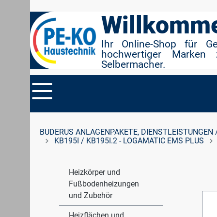
r Suche springen
Zur Hauptnavigation springen
Willkomme
Ihr Online-Shop für G
hochwertiger Marken 
Selbermacher.
BUDERUS ANLAGENPAKETE, DIENSTLEISTUNGEN 
KB195I / KB195I.2 - LOGAMATIC EMS PLUS
Heizkörper und
Fußbodenheizungen
und Zubehör
Heizflächen und