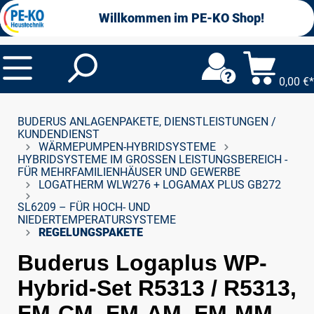
alt springen
Willkommen im PE-KO Shop!
0,00 €*
BUDERUS ANLAGENPAKETE, DIENSTLEISTUNGEN /
KUNDENDIENST
WÄRMEPUMPEN-HYBRIDSYSTEME
HYBRIDSYSTEME IM GROSSEN LEISTUNGSBEREICH - F
ÜR MEHRFAMILIENHÄUSER UND GEWERBE
LOGATHERM WLW276 + LOGAMAX PLUS GB272
SL6209 – FÜR HOCH- UND
NIEDERTEMPERATURSYSTEME
REGELUNGSPAKETE
Buderus Logaplus WP-
Hybrid-Set R5313 / R5313,
FM-CM, FM-AM, FM-MM,