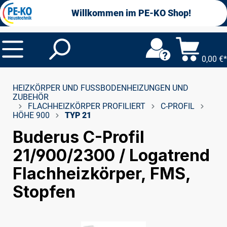
alt springen
Willkommen im PE-KO Shop!
0,00 €*
HEIZKÖRPER UND FUSSBODENHEIZUNGEN UND Z
UBEHÖR
FLACHHEIZKÖRPER PROFILIERT
C-PROFIL
HÖHE 900
TYP 21
Buderus C-Profil
21/900/2300 / Logatrend
Flachheizkörper, FMS,
Stopfen
Bildergalerie überspringen