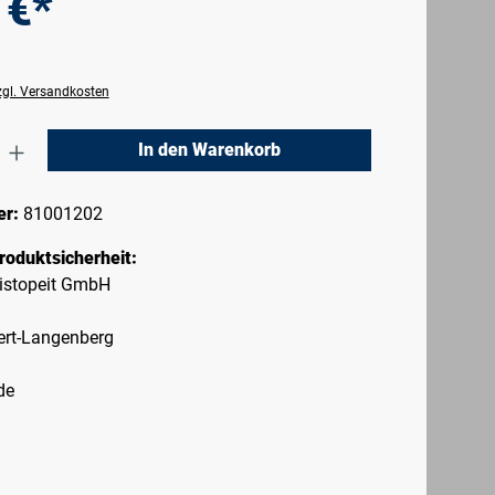
 €*
zzgl. Versandkosten
nzahl: Gib den gewünschten Wert ein oder 
In den Warenkorb
er:
81001202
roduktsicherheit:
istopeit GmbH
ert-Langenberg
de