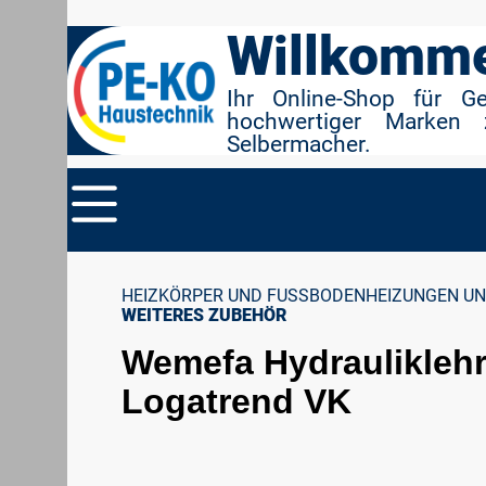
r Suche springen
Zur Hauptnavigation springen
Willkomme
Ihr Online-Shop für G
hochwertiger Marken 
Selbermacher.
HEIZKÖRPER UND FUSSBODENHEIZUNGEN UN
WEITERES ZUBEHÖR
Wemefa Hydrauliklehr
Logatrend VK
Bildergalerie überspringen