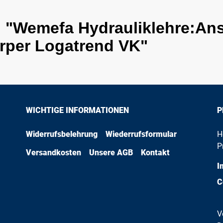
 "Wemefa Hydrauliklehre:An
örper Logatrend VK"
WICHTIGE INFORMATIONEN
P
Widerrufsbelehrung
Wiederrufsformular
H
P
Versandkosten
Unsere AGB
Kontakt
I
C
V