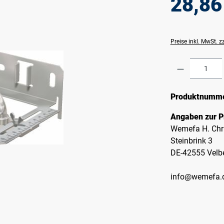
28,86
Preise inkl. MwSt. 
Produkt A
Produktnumm
Angaben zur P
Wemefa H. Chr
Steinbrink 3
DE-42555 Velb
info@wemefa.