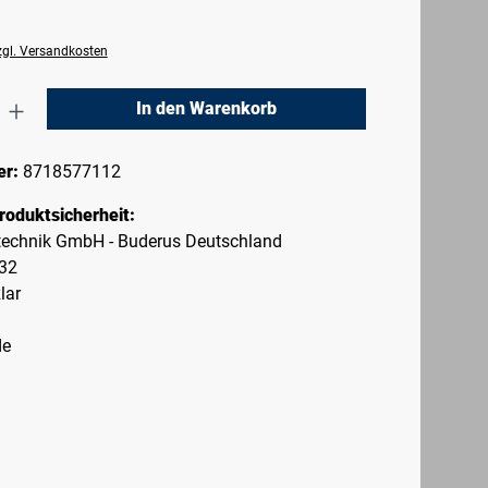
zzgl. Versandkosten
nzahl: Gib den gewünschten Wert ein oder 
In den Warenkorb
er:
8718577112
roduktsicherheit:
echnik GmbH - Buderus Deutschland
-32
lar
de