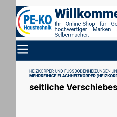
r Suche springen
Zur Hauptnavigation springen
Willkomme
Ihr Online-Shop für G
hochwertiger Marken 
Selbermacher.
HEIZKÖRPER UND FUSSBODENHEIZUNGEN UN
MEHRREIHIGE FLACHHEIZKÖRPER (HEIZKÖRP
seitliche Verschieb
Bildergalerie überspringen