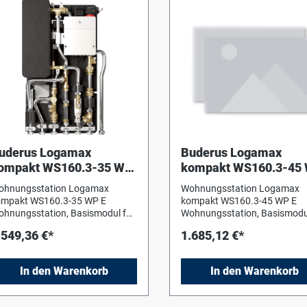
uderus Logamax
Buderus Logamax
ompakt WS160.3-35 WP
kompakt WS160.3-45
/
E /
ohnungsstation Logamax
Wohnungsstation Logamax
ohnungsstation,Basism
Wohnungsstation,Bas
ompakt WS160.3-35 WP E
kompakt WS160.3-45 WP E
dul f.Kombi.m.DLE
odul f.Kombi.m.DLE
hnungsstation, Basismodul für
Wohnungsstation, Basismodu
e Kombination mit
die Kombination mit
.549,36 €*
1.685,12 €*
chgeschaltetem elektrischen
nachgeschaltetem elektrisch
rchlauferhitzer in Systemen mit
Durchlauferhitzer in Systemen
ringer Vorlauftemperatur bis 55
geringer Vorlauftemperatur b
In den Warenkorb
In den Warenkorb
 Basismodul mit elektronisch
C. Basismodul mit elektronisc
regelter Warmwasserbereitung
geregelter Warmwasserberei
 Durchlaufprinzip. In
im Durchlaufprinzip. In