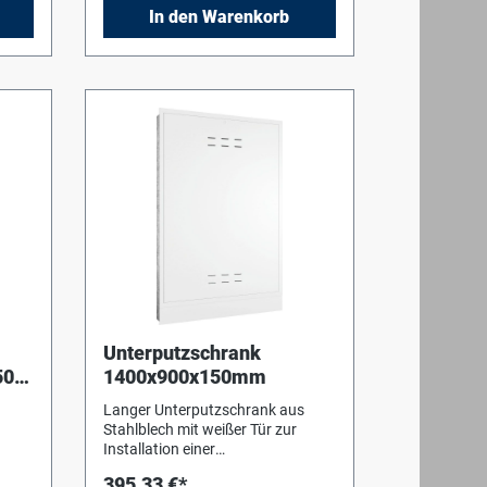
6mm-Maulschlüssel oder
 mit
In den Warenkorb
Hebelgriffen (Zubehör).
Anschlüsse G3/4"
u in
Unterputzschrank
50
1400x900x150mm
Langer Unterputzschrank aus
Stahlblech mit weißer Tür zur
Installation einer
Wohnungsstation Logamax
395,33 €*