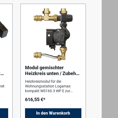
HP
ion.
bar
-
 für
 für
ches
Modul gemischter
r
Heizkreis unten / Zubehör
rt
eine
für WS160 WP E
Heizkreismodul für die
.
net
Wohnungsstation Logamax
icht
kompakt WS160.3 WP E zur
ne
Einbindung eines gemischten
 und
616,55 €*
Heizkreises. Montage unten,
urch
rechts neben dem
Heizkreisverteiler, bestehend aus
is
In den Warenkorb
nd
einstellbarem Mischventil