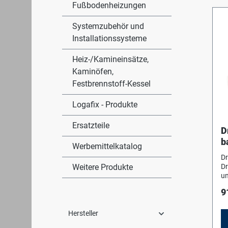
Ko
Fußbodenheizungen
He
od
Systemzubehör und
ei
Installationssysteme
W
Re
Heiz-/Kamineinsätze,
vo
W
Kaminöfen,
By
Festbrennstoff-Kessel
be
35
Logafix - Produkte
an
Li
St
Ersatzteile
D
Mo
b
Wa
Werbemittelkatalog
de
Dr
ko
Weitere Produkte
Dr
We
un
au
vo
Re
9
a
W
W
we
k
Hersteller
Vo
un