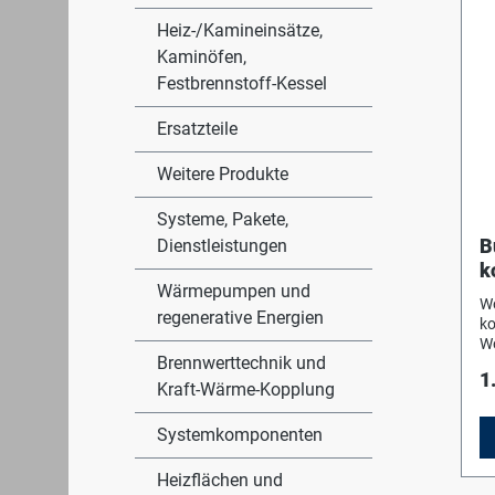
Heiz-/Kamineinsätze,
Kaminöfen,
Festbrennstoff-Kessel
Ersatzteile
Weitere Produkte
Systeme, Pakete,
B
Dienstleistungen
k
Wärmepumpen und
E 
W
regenerative Energien
W
k
o
Wo
Brennwerttechnik und
di
1
na
Kraft-Wärme-Kopplung
Du
ge
Systemkomponenten
C.
ge
Heizflächen und
im