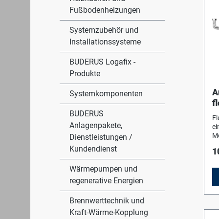
Fußbodenheizungen
Systemzubehör und
Installationssysteme
BUDERUS Logafix -
Produkte
A
Systemkomponenten
f
BUDERUS
Fl
Anlagenpakete,
ei
Mo
Dienstleistungen /
ge
Kundendienst
1
be
Ed
Wärmepumpen und
Üb
regenerative Energien
Brennwerttechnik und
Kraft-Wärme-Kopplung