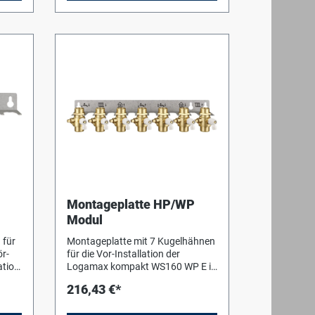
(Vorlauftemperatur 20-55 C),
n
Hocheffizienzpumpe, Rohre aus
e
 in
ten
lten
/min
,
len
n)
Montageplatte HP/WP
Modul
 für
Montageplatte mit 7 Kugelhähnen
lle
ör-
für die Vor-Installation der
er-
ation
Logamax kompakt WS160 WP E in
te
einem Unterputz- oder
PP)
216,43 €*
Aufputzschrank. Betätigung der
Kugelhähne mit Schraubendreher,
rlauf