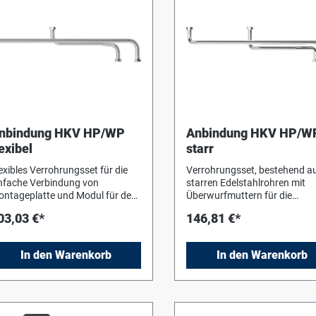
nbindung HKV HP/WP
Anbindung HKV HP/W
lexibel
starr
exibles Verrohrungsset für die
Verrohrungsset, bestehend a
nfache Verbindung von
starren Edelstahlrohren mit
ntageplatte und Modul für den
Überwurfmuttern für die
mischten Heizkreis unten,
Verbindung zwischen
03,03 €*
146,81 €*
stehend aus 2
Montageplatte und Modul für
elstahlwellrohren mit
gemischten Heizkreis unten.
erwurfmuttern.
In den Warenkorb
In den Warenkorb