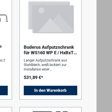
P
Buderus Aufputzschrank
für WS160 WP E / HxBxT:
1425 x 900 x 200 mm,
us 2
Langer Aufputzschrank aus
weiß
Stahlblech, weiß lackiert zur
Installation einer
Wohnungsstation Logamax
531,89 €*
 den
kompakt WS160WPE mit
vormontiertem Wandhalter für das
Basismodul und mit Bolzen M6x12
In den Warenkorb
und Muttern für die Aufhängung
von Montageplatten und Zubehör-
Durchlauferhitzer. Vorbereitet für
die Installation eines
Heizkreisverteilers (max. 10 Kreise