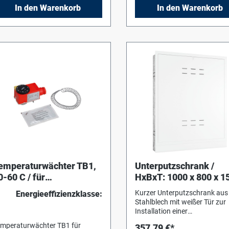
izkreis, auf 150 mbar
rinstallation in Verbindung mit
Vorinstallation in Verbindung
In den Warenkorb
In den Warenkorb
reingestellt zur Verringerung
ontageanschlussplatte
Montageanschlussplatte
n Fließgeräuschen. Möglichkeit
ubehör) möglich Zum Einbau in
(Zubehör) möglich Zum Einba
r Ergänzung eines Stellmotors
nen Unterputz- oder Auf-
einen Unterputz- oder Auf-
30 x 1,5). Verbindungsrohre
s Edelstahl.
emperaturwächter TB1,
Unterputzschrank /
0-60 C / für
HxBxT: 1000 x 800 x 1
ußbodenheizung über
mm
Kurzer Unterputzschrank aus
Energieeffizienzklasse:
odul MM100
Stahlblech mit weißer Tür zur
Installation einer
Wohnungsstation Logamax
mperaturwächter TB1 für
357,79 €*