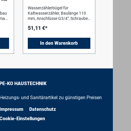
Wasserzählerbügel für
nbau
Kaltwasserzähler, Baulänge 110
amax
mm, Anschlüsse G3/4", Schrauben
ng
und EPP-Dübel im Lieferumfang.
51,11 €*
chen
Zur Nachrüstung von
Wohnungsstationen Logamax
kompakt WS160. Nicht
In den Warenkorb
verwendbar bei integriertem
Wasserschlagdämpfer.
PE-KO HAUSTECHNIK
Heizungs- und Sanitärartikel zu günstigen Preisen
Impressum
Datenschutz
Cookie-Einstellungen