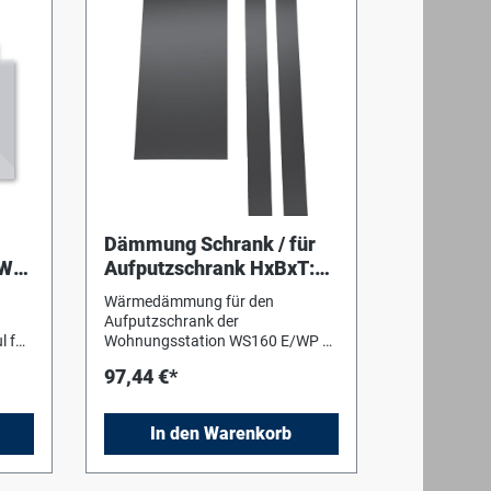
mit Modul gemischter Heizkreis
unten oder max. 12 Kreise mit
Modul gemischter Heizkreis
rechts) und der Klemmleiste für die
Fußbodenheizung.
Dämmung Schrank / für
 WP
Aufputzschrank HxBxT:
1425x900x200mm
Wärmedämmung für den
ism
Aufputzschrank der
l für
Wohnungsstation WS160 E/WP E,
bestehend aus 10 mm dickem
97,44 €*
en
EPDM-Schaum, selbstklebend.
 mit
is 55
In den Warenkorb
h
tung