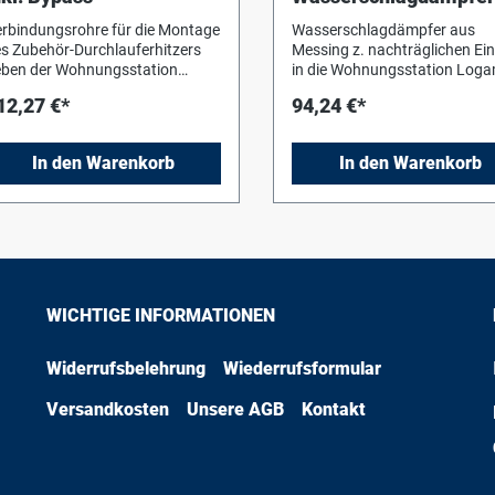
Wohnungsstation
rbindungsrohre für die Montage
Wasserschlagdämpfer aus
s Zubehör-Durchlauferhitzers
Messing z. nachträglichen Ei
ben der Wohnungsstation
in die Wohnungsstation Log
160 WP E in Verbindung mit
kompakt WS160 zur Minderu
12,27 €*
94,24 €*
en Montageplatten WP/HP und
von Druckstößen und Geräus
E. Geringe Druckverluste durch
in der Trink
s Über
In den Warenkorb
In den Warenkorb
WICHTIGE INFORMATIONEN
Widerrufsbelehrung
Wiederrufsformular
Versandkosten
Unsere AGB
Kontakt