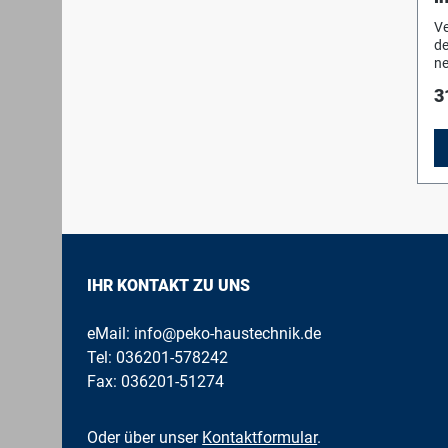
Ve
de
ne
WS
3
d
DL
da
IHR KONTAKT ZU UNS
eMail:
info@peko-haustechnik.de
Tel:
036201-578242
Fax: 036201-51274
Oder über unser
Kontaktformular
.