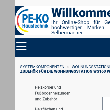
r Suche springen
Zur Hauptnavigation springen
Willkomme
Ihr Online-Shop für G
hochwertiger Marken 
Selbermacher.
SYSTEMKOMPONENTEN
WOHNUNGSSTATION
ZUBEHÖR FÜR DIE WOHNUNGSSTATION WS160 
Heizkörper und
Fußbodenheizungen
und Zubehör
Heizflächen und