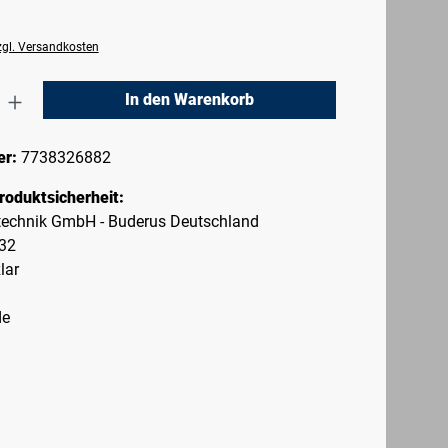
zzgl. Versandkosten
nzahl: Gib den gewünschten Wert ein oder 
In den Warenkorb
er:
7738326882
roduktsicherheit:
echnik GmbH - Buderus Deutschland
-32
lar
de