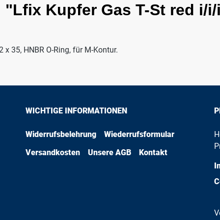
Lfix Kupfer Gas T-St red i/i/
22 x 35, HNBR O-Ring, für M-Kontur.
WICHTIGE INFORMATIONEN
P
Widerrufsbelehrung
Wiederrufsformular
H
P
Versandkosten
Unsere AGB
Kontakt
I
C
V