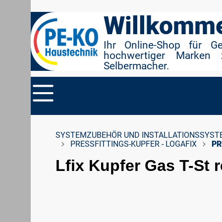
r Suche springen
Zur Hauptnavigation springen
Willkomme
Ihr Online-Shop für G
hochwertiger Marken 
Selbermacher.
SYSTEMZUBEHÖR UND INSTALLATIONSSYST
PRESSFITTINGS-KUPFER - LOGAFIX
PR
Lfix Kupfer Gas T-St r
Bildergalerie überspringen