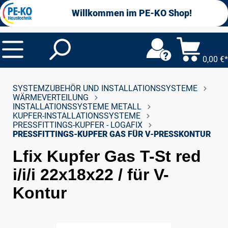
alt springen
Willkommen im PE-KO Shop!
0,00 €*
SYSTEMZUBEHÖR UND INSTALLATIONSSYSTEME
WÄRMEVERTEILUNG
INSTALLATIONSSYSTEME METALL
KUPFER-INSTALLATIONSSYSTEME
PRESSFITTINGS-KUPFER - LOGAFIX
PRESSFITTINGS-KUPFER GAS FÜR V-PRESSKONTUR
Lfix Kupfer Gas T-St red
i/i/i 22x18x22 / für V-
Kontur
Bildergalerie überspringen