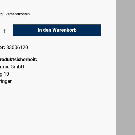
zzgl. Versandkosten
nzahl: Gib den gewünschten Wert ein oder 
In den Warenkorb
er:
83006120
roduktsicherheit:
ermie GmbH
g 10
ringen