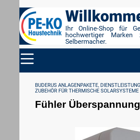
r Suche springen
Zur Hauptnavigation springen
Willkomme
Ihr Online-Shop für G
hochwertiger Marken 
Selbermacher.
BUDERUS ANLAGENPAKETE, DIENSTLEISTUNG
ZUBEHÖR FÜR THERMISCHE SOLARSYSTEME
Fühler Überspannung
Bildergalerie überspringen