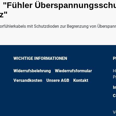
 "Fühler Überspannungsschut
z"
torfühlerkabels mit Schutzdioden zur Begrenzung von Überspan
WICHTIGE INFORMATIONEN
P
Widerrufsbelehrung
Wiederrufsformular
H
P
Versandkosten
Unsere AGB
Kontakt
I
C
V