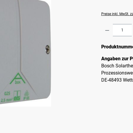
Preise inkl. MwSt. 
Produkt A
Produktnumm
Angaben zur P
Bosch Solarth
Prozessionswe
DE-48493 Wett