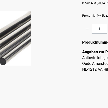
Inhalt:
6 M
(20,74 €*
Preise inkl. MwSt. 
Produkt A
Produktnumm
Angaben zur P
Aalberts Integ
Oude Amersfoo
NL-1212 AA Hi