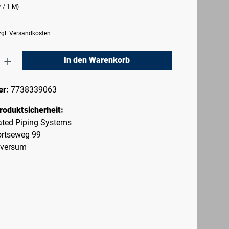
 / 1 M)
zzgl. Versandkosten
nzahl: Gib den gewünschten Wert ein oder 
In den Warenkorb
er:
7738339063
roduktsicherheit:
rated Piping Systems
rtseweg 99
lversum