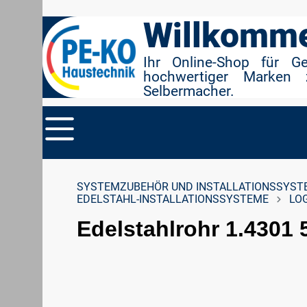
r Suche springen
Zur Hauptnavigation springen
Willkomme
Ihr Online-Shop für G
hochwertiger Marken 
Selbermacher.
SYSTEMZUBEHÖR UND INSTALLATIONSSYST
EDELSTAHL-INSTALLATIONSSYSTEME
LO
Edelstahlrohr 1.4301 
Bildergalerie überspringen