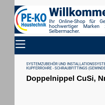
r Suche springen
Zur Hauptnavigation springen
Willkomme
Ihr Online-Shop für G
hochwertiger Marken 
Selbermacher.
SYSTEMZUBEHÖR UND INSTALLATIONSSYST
KUPFERROHRE - SCHRAUBFITTINGS (GEWIND
Doppelnippel CuSi, Nr.
Bildergalerie überspringen