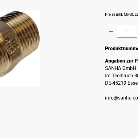
Preise inkl. MwSt. 
Produkt A
Produktnumm
Angaben zur P
SANHA GmbH &
Im Teelbruch 8
DE-45219 Esse
info@sanha.c