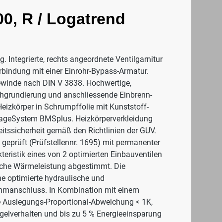
0, R / Logatrend
 Integrierte, rechts angeordnete Ventilgarnitur
erbindung mit einer Einrohr-Bypass-Armatur.
gewinde nach DIN V 3838. Hochwertige,
hgrundierung und anschliessende Einbrenn-
Heizkörper in Schrumpffolie mit Kunststoff-
tageSystem BMSplus. Heizkörperverkleidung
itssicherheit gemäß den Richtlinien der GUV.
geprüft (Prüfstellennr. 1695) mit permanenter
eristik eines von 2 optimierten Einbauventilen
fische Wärmeleistung abgestimmt. Die
ne optimierte hydraulische und
emmanschluss. In Kombination mit einem
ine Auslegungs-Proportional-Abweichung < 1K,
gelverhalten und bis zu 5 % Energieeinsparung