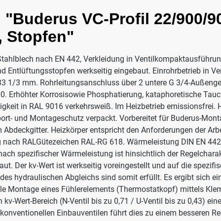
"Buderus VC-Profil 22/900/90
, Stopfen"
Stahlblech nach EN 442, Verkleidung in Ventilkompaktausführung.
und Entlüftungsstopfen werkseitig eingebaut. Einrohrbetrieb in V
ung 33 1/3 mm. Rohrleitungsanschluss über 2 untere G 3/4-Außen
. Erhöhter Korrosisowie Phosphatierung, kataphoretische Tauc
gkeit in RAL 9016 verkehrsweiß. Im Heizbetrieb emissionsfrei. 
ort- und Montageschutz verpackt. Vorbereitet für Buderus-Mon
Abdeckgitter. Heizkörper entspricht den Anforderungen der Arbe
ung nach RALGütezeichen RAL-RG 618. Wärmeleistung DIN EN 442 
h spezifischer Wärmeleistung ist hinsichtlich der Regelcharakt
ut. Der kv-Wert ist werkseitig voreingestellt und auf die spezi
es hydraulischen Abgleichs sind somit erfüllt. Es ergibt sich ei
elle Montage eines Fühlerelements (Thermostatkopf) mittels Kl
kv-Wert-Bereich (N-Ventil bis zu 0,71 / U-Ventil bis zu 0,43) e
konventionellen Einbauventilen führt dies zu einem besseren Re