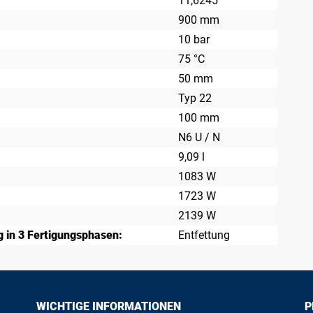
11,6245
900 mm
10 bar
75 °C
50 mm
Typ 22
100 mm
N6 U / N
9,09 l
1083 W
1723 W
2139 W
 in 3 Fertigungsphasen:
Entfettung
WICHTIGE INFORMATIONEN
P