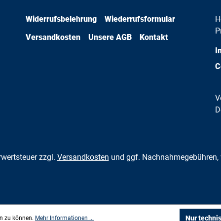
Widerrufsbelehrung
Wiederrufsformular
H
P
Versandkosten
Unsere AGB
Kontakt
I
C
V
D
hrwertsteuer zzgl.
Versandkosten
und ggf. Nachnahmegebühren, 
Nur techni
en zu können.
Mehr Informationen ...