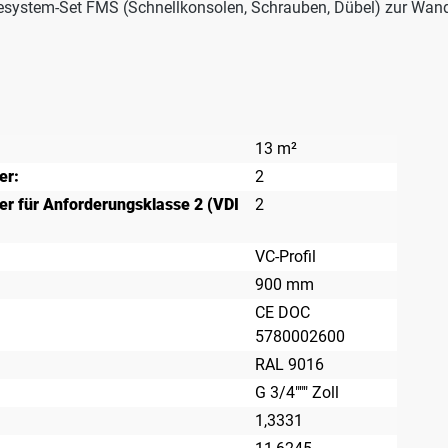
esystem-Set FMS (Schnellkonsolen, Schrauben, Dübel) zur Wan
13 m²
er:
2
r für Anforderungsklasse 2 (VDI
2
VC-Profil
900 mm
CE DOC
5780002600
RAL 9016
G 3/4""" Zoll
1,3331