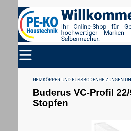
r Suche springen
Zur Hauptnavigation springen
Willkomme
Ihr Online-Shop für G
hochwertiger Marken 
Selbermacher.
HEIZKÖRPER UND FUSSBODENHEIZUNGEN UN
Buderus VC-Profil 22/
Stopfen
Bildergalerie überspringen