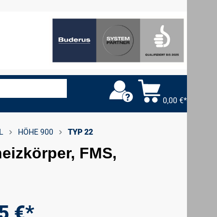
0,00 €*
L
HÖHE 900
TYP 22
heizkörper, FMS,
5 €*