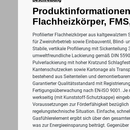
Produktinformationen 
Flachheizkörper, FMS
Profilierter Flachheizkörper aus kaltgewalztem 
für Zweirohrbetrieb sowie Einbauventil, Blind- 
Stabile, vertikale Profilierung mit Sickenteil
umweltfreundliche Lackierung gemäß DIN 55900
Pulverlackierung mit hoher Kratzund Schlagfesti
Kantenschutzecken sowie Kartonage als Transp
bestehend aus Seitenteilen und demontierbarem 
Garantierter Qualitätsstandard mit Registrier
Fertigungsüberwachung nach EN-ISO 9001. Je nac
werkseitig (mit Kunststoff-Schutzkappe) eingeba
Voraussetzungen zur Förderfähigkeit bezüglich d
regelungstechnische Situation. Einfache, schn
Gasfühlerelement ergibt sich über den gesamten 
was zur Energieeinsparung beiträgt. Gegenüber 