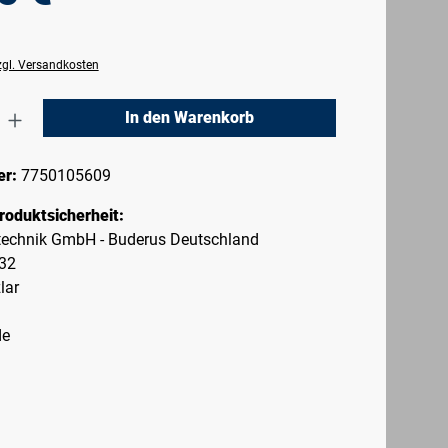
zzgl. Versandkosten
nzahl: Gib den gewünschten Wert ein oder 
In den Warenkorb
er:
7750105609
roduktsicherheit:
echnik GmbH - Buderus Deutschland
-32
lar
de