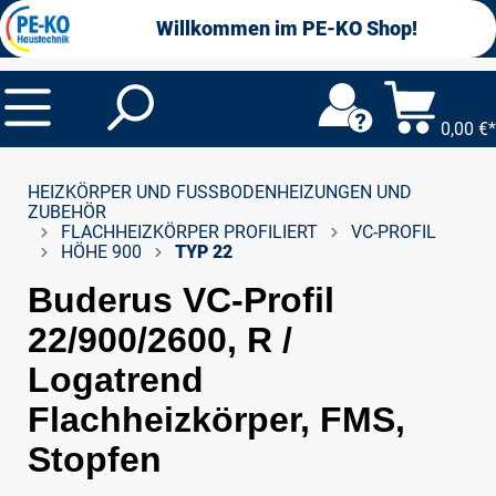
alt springen
Willkommen im PE-KO Shop!
0,00 €*
HEIZKÖRPER UND FUSSBODENHEIZUNGEN UND Z
UBEHÖR
FLACHHEIZKÖRPER PROFILIERT
VC-PROFIL
HÖHE 900
TYP 22
Buderus VC-Profil
22/900/2600, R /
Logatrend
Flachheizkörper, FMS,
Stopfen