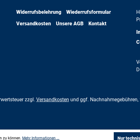
Widerrufsbelehrung
Wiederrufsformular
H
P
Versandkosten
Unsere AGB
Kontakt
I
C
V
D
hrwertsteuer zzgl.
Versandkosten
und ggf. Nachnahmegebühren, 
Nur techni
en zu können.
Mehr Informationen ...