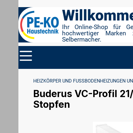
r Suche springen
Zur Hauptnavigation springen
Willkomme
Ihr Online-Shop für G
hochwertiger Marken 
Selbermacher.
HEIZKÖRPER UND FUSSBODENHEIZUNGEN UN
Buderus VC-Profil 21
Stopfen
Bildergalerie überspringen