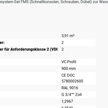
esystem-Set FMS (Schnellkonsolen, Schrauben, Dübel) zur Wan
3,91 m²
er:
2
r für Anforderungsklasse 2 (VDI
2
VC-Profil
900 mm
CE DOC
5780002600
RAL 9016
G 3/4""" Zoll
1,2967