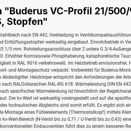
 "Buderus VC-Profil 21/500/
, Stopfen"
Stahlblech nach EN 442, Verkleidung in Ventilkompaktausführung.
und Entlüftungsstopfen werkseitig eingebaut. Einrohrbetrieb in V
ung 33 1/3 mm. Rohrleitungsanschluss über 2 untere G 3/4-Außen
. Erhöhter Korrosisowie Phosphatierung, kataphoretische Tauc
gkeit in RAL 9016 verkehrsweiß. Im Heizbetrieb emissionsfrei. 
ort- und Montageschutz verpackt. Vorbereitet für Buderus-Mon
Abdeckgitter. Heizkörper entspricht den Anforderungen der Arbe
ung nach RALGütezeichen RAL-RG 618. Wärmeleistung DIN EN 442 
h spezifischer Wärmeleistung ist hinsichtlich der Regelcharakt
ut. Der kv-Wert ist werkseitig voreingestellt und auf die spezi
es hydraulischen Abgleichs sind somit erfüllt. Es ergibt sich ei
elle Montage eines Fühlerelements (Thermostatkopf) mittels Kl
kv-Wert-Bereich (N-Ventil bis zu 0,71 / U-Ventil bis zu 0,43) e
konventionellen Einbauventilen führt dies zu einem besseren Re