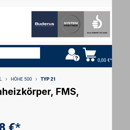
0,00 €*
L
HÖHE 500
TYP 21
hheizkörper, FMS,
8 €*