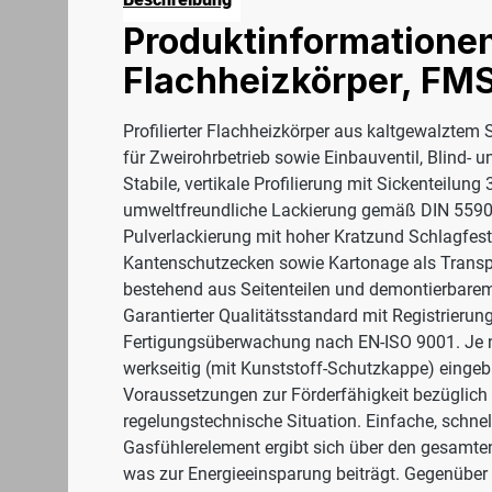
Produktinformationen
Flachheizkörper, FMS
Profilierter Flachheizkörper aus kaltgewalztem 
für Zweirohrbetrieb sowie Einbauventil, Blind- 
Stabile, vertikale Profilierung mit Sickenteil
umweltfreundliche Lackierung gemäß DIN 55900
Pulverlackierung mit hoher Kratzund Schlagfesti
Kantenschutzecken sowie Kartonage als Transp
bestehend aus Seitenteilen und demontierbarem 
Garantierter Qualitätsstandard mit Registrier
Fertigungsüberwachung nach EN-ISO 9001. Je nac
werkseitig (mit Kunststoff-Schutzkappe) eingeba
Voraussetzungen zur Förderfähigkeit bezüglich d
regelungstechnische Situation. Einfache, schn
Gasfühlerelement ergibt sich über den gesamten 
was zur Energieeinsparung beiträgt. Gegenüber 