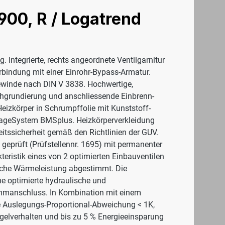
900, R / Logatrend
 Integrierte, rechts angeordnete Ventilgarnitur
erbindung mit einer Einrohr-Bypass-Armatur.
gewinde nach DIN V 3838. Hochwertige,
hgrundierung und anschliessende Einbrenn-
Heizkörper in Schrumpffolie mit Kunststoff-
tageSystem BMSplus. Heizkörperverkleidung
itssicherheit gemäß den Richtlinien der GUV.
geprüft (Prüfstellennr. 1695) mit permanenter
eristik eines von 2 optimierten Einbauventilen
fische Wärmeleistung abgestimmt. Die
ne optimierte hydraulische und
emmanschluss. In Kombination mit einem
ine Auslegungs-Proportional-Abweichung < 1K,
gelverhalten und bis zu 5 % Energieeinsparung