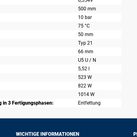
6,3549
500 mm
10 bar
75 °C
50 mm
Typ 21
66 mm
U5 U / N
5,52 l
523 W
822 W
1014 W
 in 3 Fertigungsphasen:
Entfettung
WICHTIGE INFORMATIONEN
P