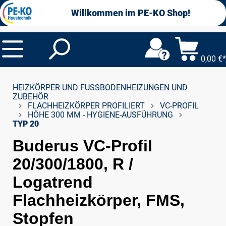
alt springen
Willkommen im PE-KO Shop!
0,00 €*
HEIZKÖRPER UND FUSSBODENHEIZUNGEN UND Z
UBEHÖR
FLACHHEIZKÖRPER PROFILIERT
VC-PROFIL
HÖHE 300 MM - HYGIENE-AUSFÜHRUNG
TYP 20
Buderus VC-Profil
20/300/1800, R /
Logatrend
Flachheizkörper, FMS,
Stopfen