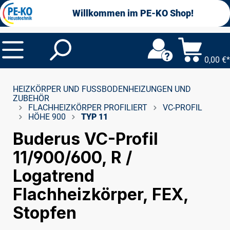
alt springen
Willkommen im PE-KO Shop!
0,00 €*
HEIZKÖRPER UND FUSSBODENHEIZUNGEN UND Z
UBEHÖR
FLACHHEIZKÖRPER PROFILIERT
VC-PROFIL
HÖHE 900
TYP 11
Buderus VC-Profil
11/900/600, R /
Logatrend
Flachheizkörper, FEX,
Stopfen