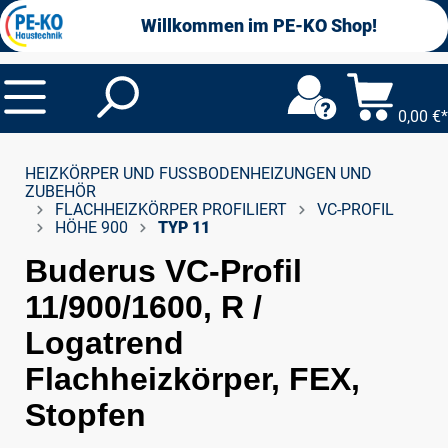
alt springen
Willkommen im PE-KO Shop!
0,00 €*
HEIZKÖRPER UND FUSSBODENHEIZUNGEN UND Z
UBEHÖR
FLACHHEIZKÖRPER PROFILIERT
VC-PROFIL
HÖHE 900
TYP 11
Buderus VC-Profil
11/900/1600, R /
Logatrend
Flachheizkörper, FEX,
Stopfen