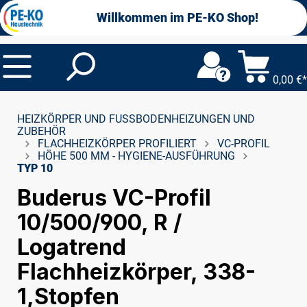
alt springen
Willkommen im PE-KO Shop!
0,00 €*
HEIZKÖRPER UND FUSSBODENHEIZUNGEN UND Z
UBEHÖR
FLACHHEIZKÖRPER PROFILIERT
VC-PROFIL
HÖHE 500 MM - HYGIENE-AUSFÜHRUNG
TYP 10
Buderus VC-Profil
10/500/900, R /
Logatrend
Flachheizkörper, 338-
1,Stopfen