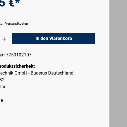
5 €*
zzgl. Versandkosten
nzahl: Gib den gewünschten Wert ein oder 
In den Warenkorb
er:
7750102107
roduktsicherheit:
echnik GmbH - Buderus Deutschland
-32
lar
de