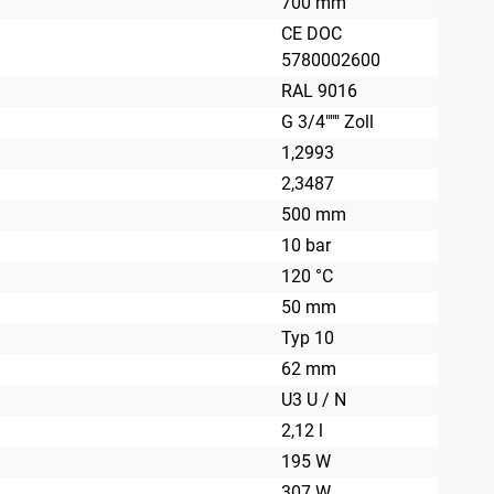
700 mm
CE DOC
5780002600
RAL 9016
G 3/4""" Zoll
1,2993
2,3487
500 mm
10 bar
120 °C
50 mm
Typ 10
62 mm
U3 U / N
2,12 l
195 W
307 W