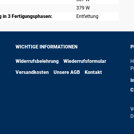
379 W
 in 3 Fertigungsphasen:
Entfettung
WICHTIGE INFORMATIONEN
P
Widerrufsbelehrung
Wiederrufsformular
H
P
Versandkosten
Unsere AGB
Kontakt
I
C
V
D