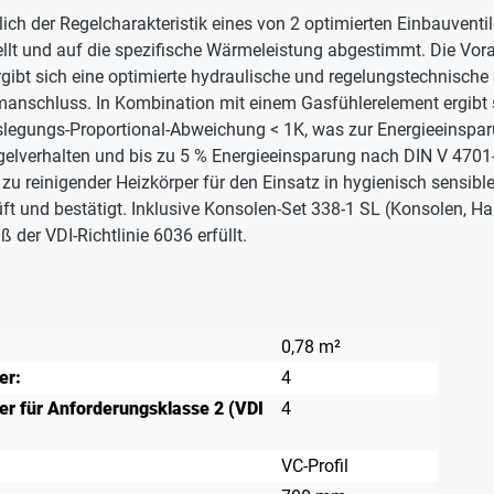
lich der Regelcharakteristik eines von 2 optimierten Einbauvent
tellt und auf die spezifische Wärmeleistung abgestimmt. Die Vo
ergibt sich eine optimierte hydraulische und regelungstechnische
anschluss. In Kombination mit einem Gasfühlerelement ergibt s
 Auslegungs-Proportional-Abweichung < 1K, was zur Energieeinspa
egelverhalten und bis zu 5 % Energieeinsparung nach DIN V 4701
 zu reinigender Heizkörper für den Einsatz in hygienisch sensib
ft und bestätigt. Inklusive Konsolen-Set 338-1 SL (Konsolen, H
der VDI-Richtlinie 6036 erfüllt.
0,78 m²
er:
4
r für Anforderungsklasse 2 (VDI
4
VC-Profil