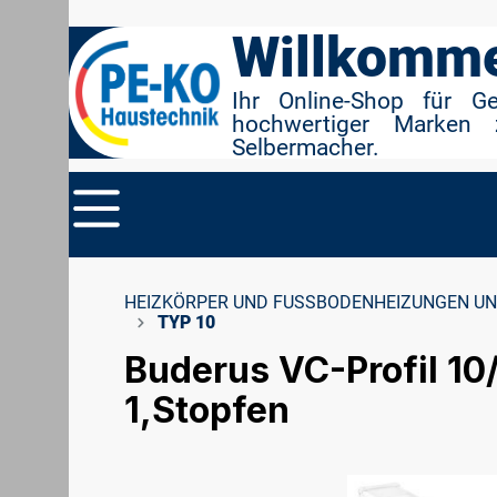
r Suche springen
Zur Hauptnavigation springen
Willkomme
Ihr Online-Shop für G
hochwertiger Marken 
Selbermacher.
HEIZKÖRPER UND FUSSBODENHEIZUNGEN UN
TYP 10
Buderus VC-Profil 10
1,Stopfen
Bildergalerie überspringen