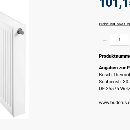
101,1
Preise inkl. MwSt. 
Produkt A
Produktnumm
Angaben zur P
Bosch Thermot
Sophienstr. 30
DE-35576 Wetz
www.buderus.