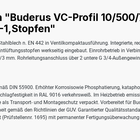
 "Buderus VC-Profil 10/500/
-1,Stopfen"
Stahlblech n. EN 442 in Ventilkompaktausführung. Integrierte, re
Entlüftungsstopfen werkseitig eingebaut. Einrohrbetrieb in Verbi
33 1/3 mm. Rohrleitungsanschluss über 2 untere G 3/4-Außengewi
mäß DIN 55900. Erhöhter Korrosisowie Phosphatierung, kataph
chlagfestigkeit in RAL 9016 verkehrsweiß. Im Heizbetrieb emissi
 als Transport- und Montageschutz verpackt. Vorbereitet für 
heit gemäß den Richtlinien der GUV. Garantierter Qualitätsstand
 (Prüfstellennr. 1695) mit permanenter Fertigungsüberwachung