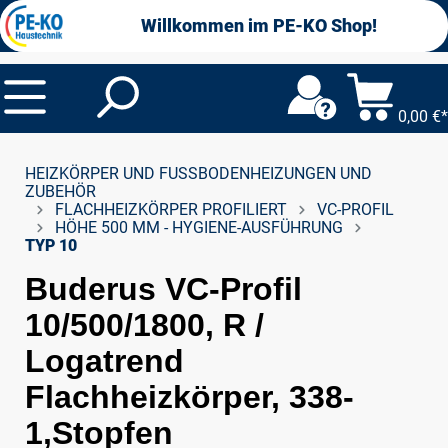
alt springen
Willkommen im PE-KO Shop!
0,00 €*
HEIZKÖRPER UND FUSSBODENHEIZUNGEN UND Z
UBEHÖR
FLACHHEIZKÖRPER PROFILIERT
VC-PROFIL
HÖHE 500 MM - HYGIENE-AUSFÜHRUNG
TYP 10
Buderus VC-Profil
10/500/1800, R /
Logatrend
Flachheizkörper, 338-
1,Stopfen