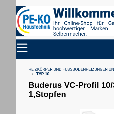
r Suche springen
Zur Hauptnavigation springen
Willkomme
Ihr Online-Shop für G
hochwertiger Marken 
Selbermacher.
HEIZKÖRPER UND FUSSBODENHEIZUNGEN UN
TYP 10
Buderus VC-Profil 10/
1,Stopfen
Bildergalerie überspringen