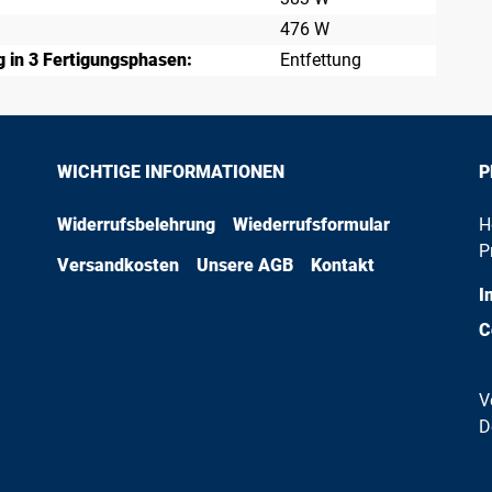
476 W
 in 3 Fertigungsphasen:
Entfettung
WICHTIGE INFORMATIONEN
P
Widerrufsbelehrung
Wiederrufsformular
H
P
Versandkosten
Unsere AGB
Kontakt
I
C
V
D