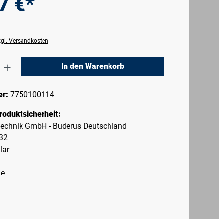
7 €*
zzgl. Versandkosten
nzahl: Gib den gewünschten Wert ein oder 
In den Warenkorb
er:
7750100114
roduktsicherheit:
echnik GmbH - Buderus Deutschland
-32
lar
de