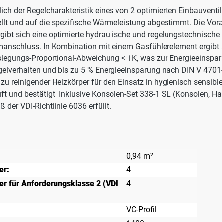
lich der Regelcharakteristik eines von 2 optimierten Einbauvent
tellt und auf die spezifische Wärmeleistung abgestimmt. Die Vo
ergibt sich eine optimierte hydraulische und regelungstechnische
anschluss. In Kombination mit einem Gasfühlerelement ergibt s
 Auslegungs-Proportional-Abweichung < 1K, was zur Energieeinspa
egelverhalten und bis zu 5 % Energieeinsparung nach DIN V 4701
 zu reinigender Heizkörper für den Einsatz in hygienisch sensib
ft und bestätigt. Inklusive Konsolen-Set 338-1 SL (Konsolen, H
der VDI-Richtlinie 6036 erfüllt.
0,94 m²
er:
4
r für Anforderungsklasse 2 (VDI
4
VC-Profil