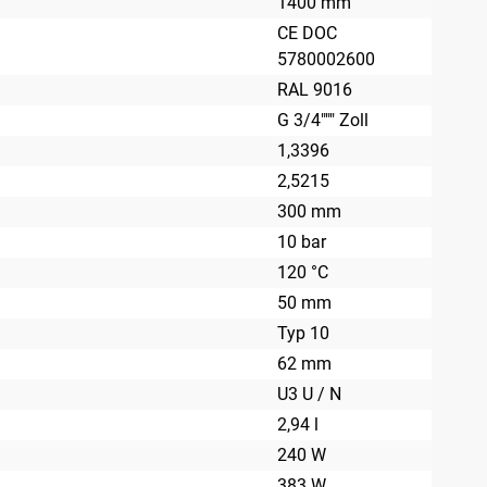
1400 mm
CE DOC
5780002600
RAL 9016
G 3/4""" Zoll
1,3396
2,5215
300 mm
10 bar
120 °C
50 mm
Typ 10
62 mm
U3 U / N
2,94 l
240 W
383 W