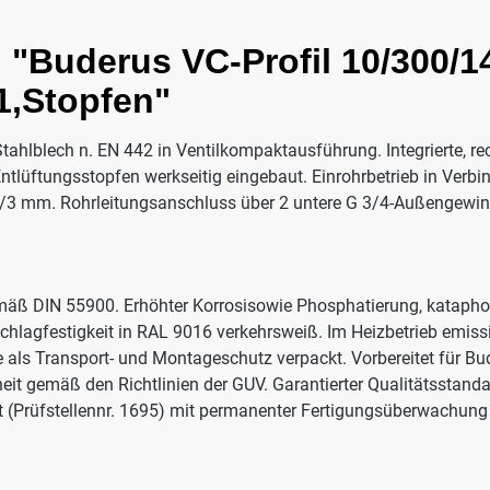
"Buderus VC-Profil 10/300/14
1,Stopfen"
Stahlblech n. EN 442 in Ventilkompaktausführung. Integrierte, re
Entlüftungsstopfen werkseitig eingebaut. Einrohrbetrieb in Verbi
33 1/3 mm. Rohrleitungsanschluss über 2 untere G 3/4-Außengewi
mäß DIN 55900. Erhöhter Korrosisowie Phosphatierung, kataph
chlagfestigkeit in RAL 9016 verkehrsweiß. Im Heizbetrieb emissi
 als Transport- und Montageschutz verpackt. Vorbereitet für 
heit gemäß den Richtlinien der GUV. Garantierter Qualitätsstand
 (Prüfstellennr. 1695) mit permanenter Fertigungsüberwachung