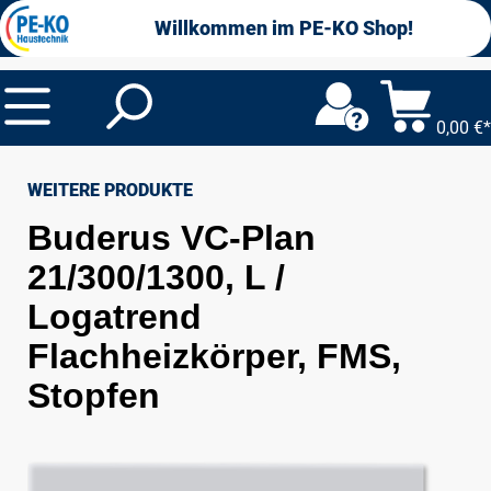
alt springen
Willkommen im PE-KO Shop!
0,00 €*
WEITERE PRODUKTE
Buderus VC-Plan
21/300/1300, L /
Logatrend
Flachheizkörper, FMS,
Stopfen
Bildergalerie überspringen